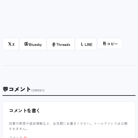
⎘
コピー
𝕏
🦋
@
L
X
Bluesky
Threads
LINE
💬
コメント
COMMENTS
コメントを書く
記事の感想や追加情報など、お気軽にお書きください。メールアドレスは公開
されません。
コメント
※