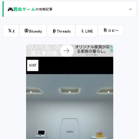
🎮
→
脱出ゲーム
の攻略記事
⎘
コピー
𝕏
🦋
@
L
X
Bluesky
Threads
LINE