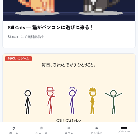
Sill Cats — 猫がパソコンに遊びに来る！
Steam にて無料配信中
SQOOL のゲーム
🏠
📰
✏️
💼
メニュー
ホーム
ニュース
コラム
ビジネス
Sill Sticks — 怠け者の棒人間があなたのデスクトップにや