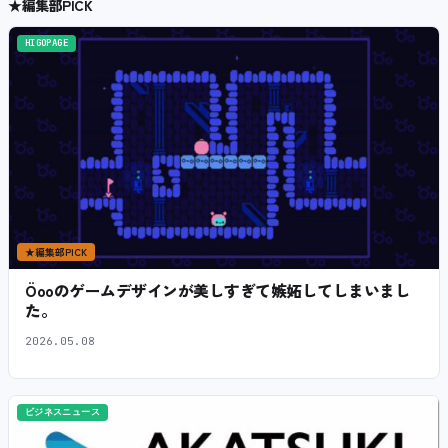
★
編集部PICK
HIGOPAGE
★
編集部PICK
Öooのゲームデザインが美しすぎて嫉妬してしまいまし
た。
2026.05.08
ビジネスニュース