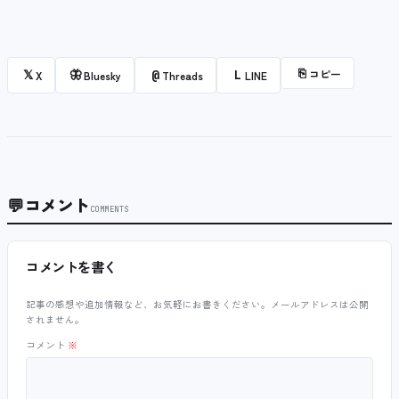
⎘
コピー
𝕏
🦋
@
L
X
Bluesky
Threads
LINE
💬
コメント
COMMENTS
コメントを書く
記事の感想や追加情報など、お気軽にお書きください。メールアドレスは公開
されません。
コメント
※