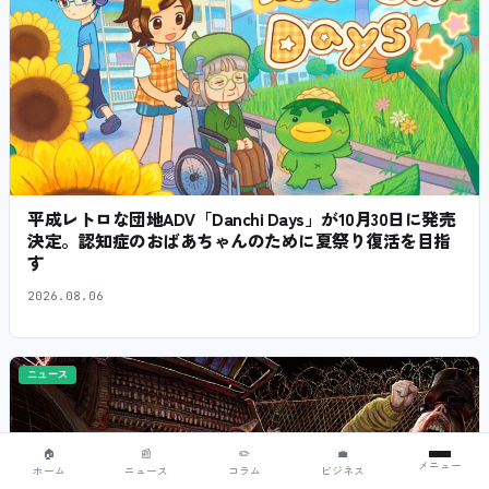
平成レトロな団地ADV「Danchi Days」が10月30日に発売
決定。認知症のおばあちゃんのために夏祭り復活を目指
す
2026.08.06
ニュース
🏠
📰
✏️
💼
メニュー
ホーム
ニュース
コラム
ビジネス