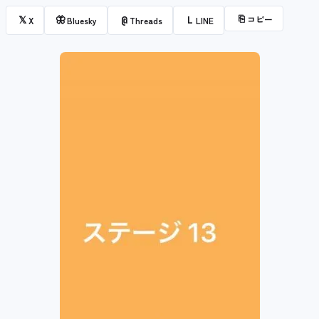
⎘
コピー
𝕏
🦋
@
L
X
Bluesky
Threads
LINE