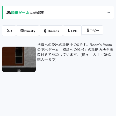
🎮
→
脱出ゲーム
の攻略記事
⎘
コピー
𝕏
🦋
@
L
X
Bluesky
Threads
LINE
初詣への脱出の攻略その6です。Room’s Room
の脱出ゲーム「初詣への脱出」の攻略方法を画
像付きで解説しています。(取っ手入手～望遠
鏡入手まで)