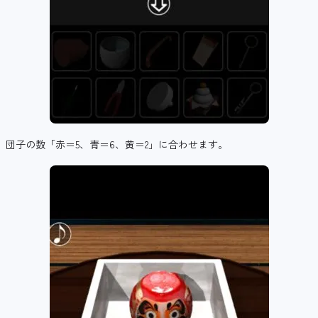
団子の数「赤＝5、青＝6、黄＝2」に合わせます。