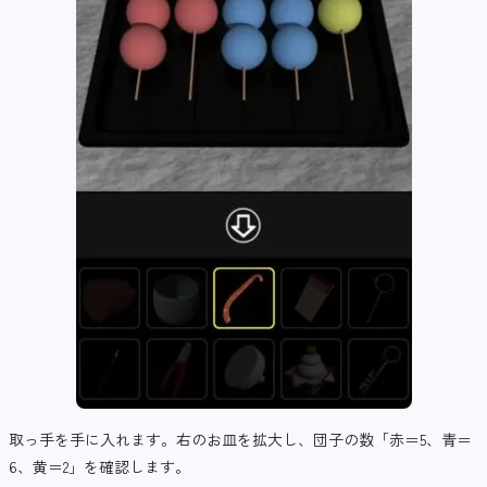
取っ手を手に入れます。右のお皿を拡大し、団子の数「赤＝5、青＝
6、黄＝2」を確認します。