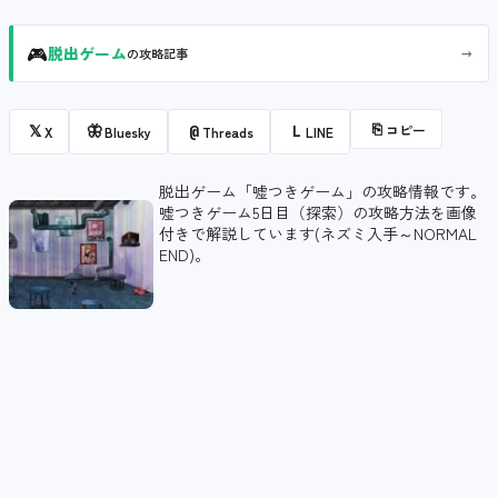
🎮
→
脱出ゲーム
の攻略記事
⎘
コピー
𝕏
🦋
@
L
X
Bluesky
Threads
LINE
脱出ゲーム「嘘つきゲーム」の攻略情報です。
嘘つきゲーム5日目（探索）の攻略方法を画像
付きで解説しています(ネズミ入手～NORMAL
END)。