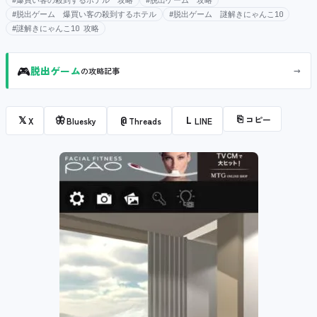
#爆買い客の殺到するホテル 攻略
#脱出ゲーム 攻略
#脱出ゲーム 爆買い客の殺到するホテル
#脱出ゲーム 謎解きにゃんこ10
#謎解きにゃんこ10 攻略
🎮
→
脱出ゲーム
の攻略記事
⎘
コピー
𝕏
🦋
@
L
X
Bluesky
Threads
LINE