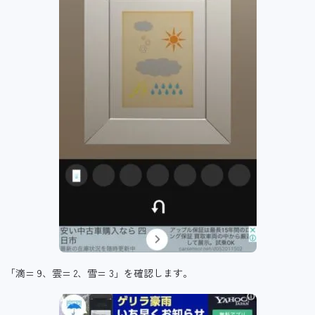
「滴= 9、雲= 2、雪= 3」を確認します。