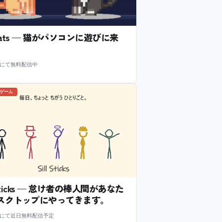
l Cats — 猫がパソコンに遊びに来
m にて無料配信中
のゲーム
l Sticks — 怠け者の棒人間があなた
スクトップにやってきます。
m にて近日無料配信予定