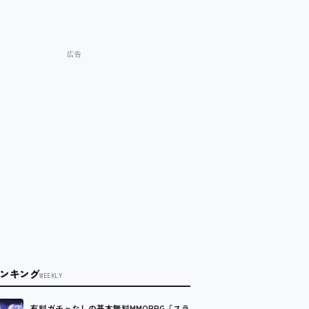
ンキング
WEEKLY
有料ガチャなしの基本無料MMORPG「スラ