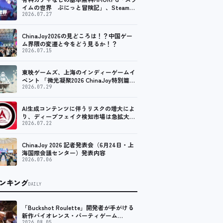
イムの世界 ぷにっと冒険記」、Steam向
けの無料体験版が8月末に配信決定
2026.07.27
ChinaJoy2026の見どころは！？中国ゲー
ム界隈の変遷と今をどう見るか！？
2026.07.15
東映ゲームズ、上海のインディーゲームイ
ベント 「微光凝聚2026 ChinaJoy特別篇」
に登壇！
2026.07.29
AI生成コンテンツに伴うリスクの増大によ
り、ディープフェイク検知市場は急拡大
し、2035年には90億米ドルに達する見通し
2026.07.22
ChinaJoy 2026 記者発表会（6月24日・上
海国際会議センター）発表内容
2026.07.06
ンキング
DAILY
「Buckshot Roulette」開発者が手がける
新作バイオレンス・パーティゲーム
2026.08.05