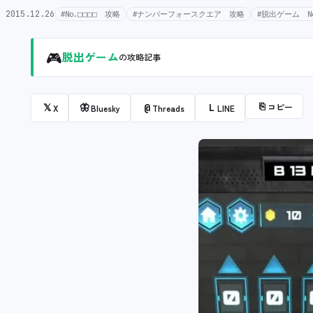
2015.12.26
#No.□□□□ 攻略
#ナンバーフォースクエア 攻略
#脱出ゲーム No
🎮
脱出ゲーム
の攻略記事
⎘
コピー
𝕏
🦋
@
L
X
Bluesky
Threads
LINE