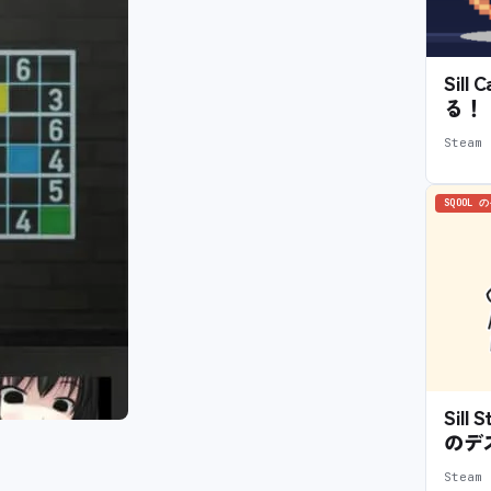
Sil
る！
Stea
SQOOL 
Sil
のデ
Stea