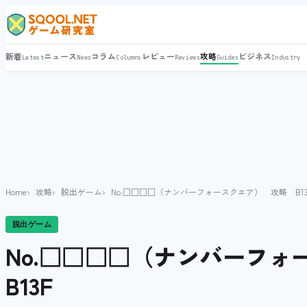
新着
ニュース
コラム
レビュー
攻略
ビジネス
Latest
News
Columns
Reviews
Guides
Industry
Home
攻略
脱出ゲーム
No.□□□□（ナンバーフォースクエア） 攻略 B13
脱出ゲーム
No.□□□□（ナンバーフ
B13F