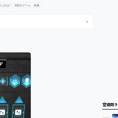
.□□□□
#脱出ゲーム 攻略
→
🏆
週間ラ