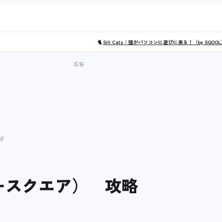
🐈
Sill Cats：猫がパソコンに遊びに来る！（by SQOO
F
ォースクエア） 攻略