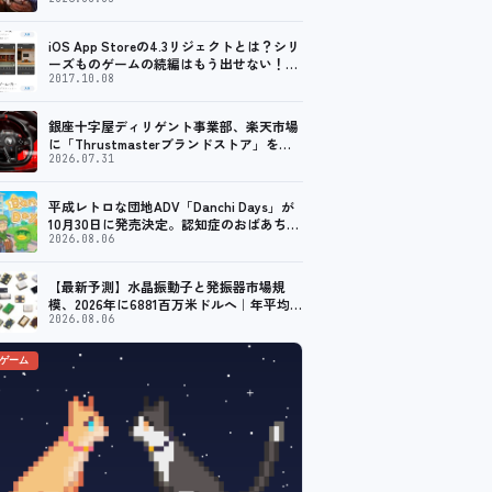
「Machine Party」がSteam向けに配信開
始
iOS App Storeの4.3リジェクトとは？シリ
ーズものゲームの続編はもう出せない！？
脱出ゲームで相次ぐリジェクト
2017.10.08
銀座十字屋ディリゲント事業部、楽天市場
に「Thrustmasterブランドストア」をオ
ープン。記念キャンペーンでポイントアッ
2026.07.31
プ。 レーシング／フライトシム向けコント
ローラーを中心に、幅広くラインナップ
平成レトロな団地ADV「Danchi Days」が
10月30日に発売決定。認知症のおばあちゃ
んのために夏祭り復活を目指す
2026.08.06
【最新予測】水晶振動子と発振器市場規
模、2026年に6881百万米ドルへ｜年平均成
長率9.6%で推移予測
2026.08.06
のゲーム