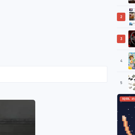
2
3
4
5
SQOOL 