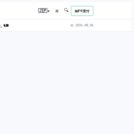
🔍
▾
🇯🇵
☀
📧
PR受付
L）
🐈‍⬛
📅
2026.08.06