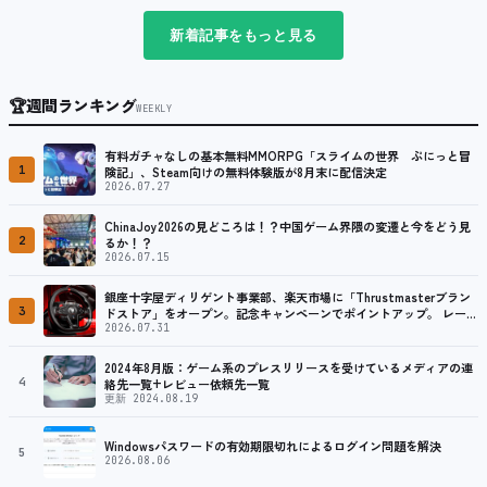
新着記事をもっと見る
🏆
週間ランキング
WEEKLY
有料ガチャなしの基本無料MMORPG「スライムの世界 ぷにっと冒
1
険記」、Steam向けの無料体験版が8月末に配信決定
2026.07.27
ChinaJoy2026の見どころは！？中国ゲーム界隈の変遷と今をどう見
2
るか！？
2026.07.15
銀座十字屋ディリゲント事業部、楽天市場に「Thrustmasterブラン
3
ドストア」をオープン。記念キャンペーンでポイントアップ。 レーシ
ング／フライトシム向けコントローラーを中心に、幅広くラインナッ
2026.07.31
プ
2024年8月版：ゲーム系のプレスリリースを受けているメディアの連
4
絡先一覧+レビュー依頼先一覧
更新 2024.08.19
Windowsパスワードの有効期限切れによるログイン問題を解決
5
2026.08.06