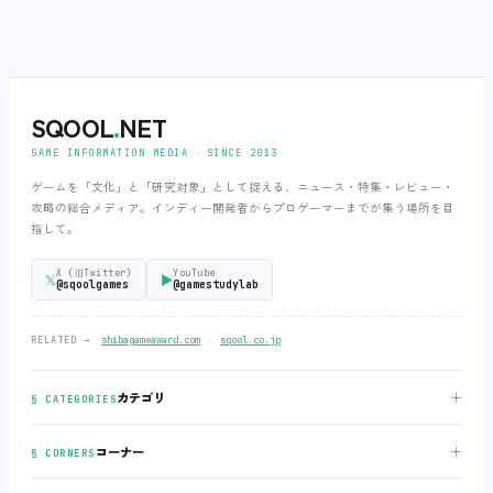
SQOOL
.
NET
GAME INFORMATION MEDIA ‧ SINCE 2013
ゲームを「文化」と「研究対象」として捉える、ニュース・特集・レビュー・
攻略の総合メディア。インディー開発者からプロゲーマーまでが集う場所を目
指して。
X (旧Twitter)
YouTube
𝕏
▶
@sqoolgames
@gamestudylab
‧
RELATED →
shibagameaward.com
sqool.co.jp
＋
カテゴリ
§ CATEGORIES
＋
コーナー
§ CORNERS