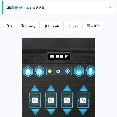
🎮
→
脱出ゲーム
の攻略記事
⎘
コピー
𝕏
🦋
@
L
X
Bluesky
Threads
LINE