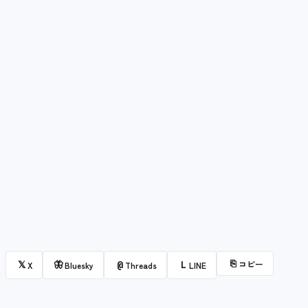
⎘
コピー
𝕏
🦋
@
L
X
Bluesky
Threads
LINE