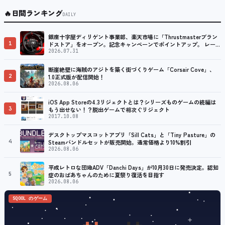
🔥
日間ランキング
DAILY
銀座十字屋ディリゲント事業部、楽天市場に「Thrustmasterブラン
1
ドストア」をオープン。記念キャンペーンでポイントアップ。 レーシ
ング／フライトシム向けコントローラーを中心に、幅広くラインナッ
2026.07.31
プ
断崖絶壁に海賊のアジトを築く街づくりゲーム「Corsair Cove」、
2
1.0正式版が配信開始！
2026.08.06
iOS App Storeの4.3リジェクトとは？シリーズものゲームの続編は
3
もう出せない！？脱出ゲームで相次ぐリジェクト
2017.10.08
デスクトップマスコットアプリ「Sill Cats」と「Tiny Pasture」の
4
Steamバンドルセットが販売開始。通常価格より10%割引
2026.08.06
平成レトロな団地ADV「Danchi Days」が10月30日に発売決定。認知
5
症のおばあちゃんのために夏祭り復活を目指す
2026.08.06
SQOOL のゲーム