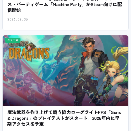
ス・パーティゲーム「Machine Party」がSteam向けに配
信開始
2026.08.05
ニュース
魔法武器を作り上げて戦う協力ローグライトFPS「Guns
& Dragons」のプレイテストがスタート。2026年内に早
期アクセスを予定