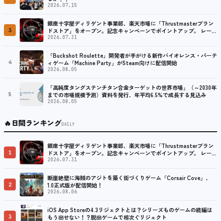
2026.07.15
銀座十字屋ディリゲント事業部、楽天市場に「Thrustmasterブラン
3
ドストア」をオープン。記念キャンペーンでポイントアップ。 レーシ
ング／フライトシム向けコントローラーを中心に、幅広くラインナッ
2026.07.31
プ
「Buckshot Roulette」開発者が手がける新作バイオレンス・パーテ
4
ィゲーム「Machine Party」がSteam向けに配信開始
2026.08.05
「高純度タングステンチタン合金ターゲットの世界市場」（～2030年
5
までの市場規模予測）資料を発行、年平均6.5%で成長する見込み
2026.08.05
🔥
日間ランキング
DAILY
銀座十字屋ディリゲント事業部、楽天市場に「Thrustmasterブラン
1
ドストア」をオープン。記念キャンペーンでポイントアップ。 レーシ
ング／フライトシム向けコントローラーを中心に、幅広くラインナッ
2026.07.31
プ
断崖絶壁に海賊のアジトを築く街づくりゲーム「Corsair Cove」、
2
1.0正式版が配信開始！
2026.08.06
iOS App Storeの4.3リジェクトとは？シリーズものゲームの続編は
3
もう出せない！？脱出ゲームで相次ぐリジェクト