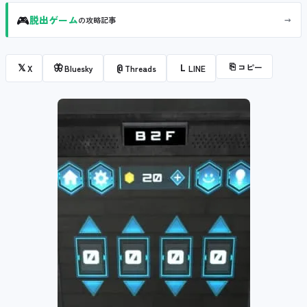
🎮
→
脱出ゲーム
の攻略記事
⎘
コピー
𝕏
🦋
@
L
X
Bluesky
Threads
LINE