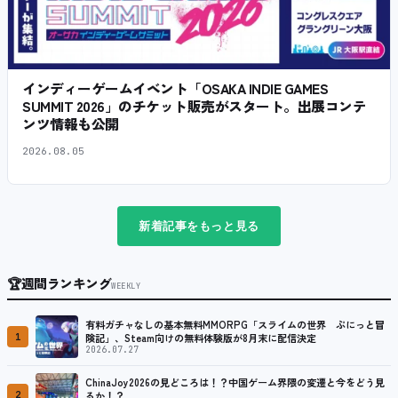
インディーゲームイベント「OSAKA INDIE GAMES
SUMMIT 2026」のチケット販売がスタート。出展コンテ
ンツ情報も公開
2026.08.05
新着記事をもっと見る
🏆
週間ランキング
WEEKLY
有料ガチャなしの基本無料MMORPG「スライムの世界 ぷにっと冒
1
険記」、Steam向けの無料体験版が8月末に配信決定
2026.07.27
ChinaJoy2026の見どころは！？中国ゲーム界隈の変遷と今をどう見
2
るか！？