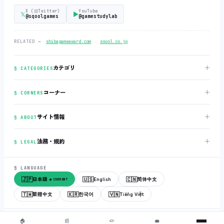
X (旧Twitter)
YouTube
𝕏
▶
@sqoolgames
@gamestudylab
‧
RELATED →
shibagameaward.com
sqool.co.jp
＋
カテゴリ
§ CATEGORIES
＋
コーナー
§ CORNERS
＋
サイト情報
§ ABOUT
＋
法務・規約
§ LEGAL
§ LANGUAGE
🇯🇵
🇺🇸
🇨🇳
日本語
English
简体中文
● CURRENT
🇹🇼
🇰🇷
🇻🇳
繁體中文
한국어
Tiếng Việt
© 2018-2026
sqool.co.jp
‧ All rights reserved.
v3.0.0
‧
build 20260505
‧
🏠
📰
✏️
💼