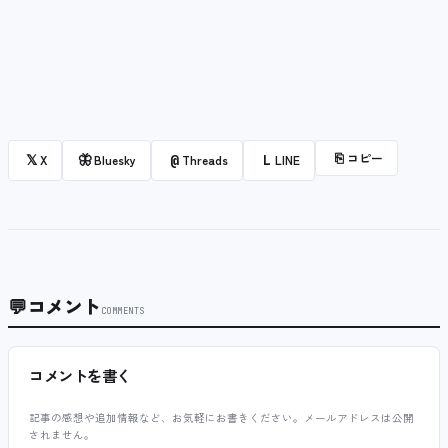
⎘
コピー
𝕏
🦋
@
L
X
Bluesky
Threads
LINE
💬
コメント
COMMENTS
コメントを書く
記事の感想や追加情報など、お気軽にお書きください。メールアドレスは公開
されません。