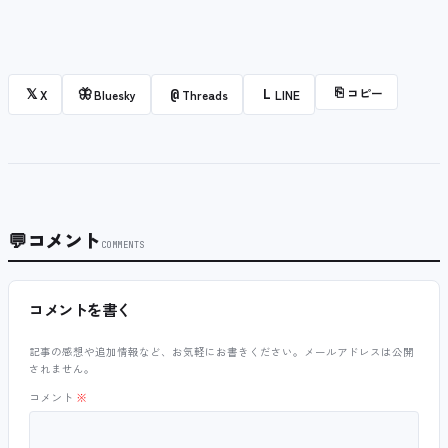
⎘
コピー
𝕏
🦋
@
L
X
Bluesky
Threads
LINE
💬
コメント
COMMENTS
コメントを書く
記事の感想や追加情報など、お気軽にお書きください。メールアドレスは公開
されません。
コメント
※