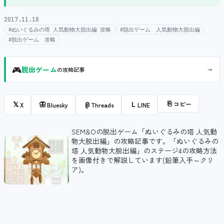
2017.11.18
#ぬいぐるみの塔 人気動物大脱出編 攻略
#脱出ゲーム 人気動物大脱出編
#脱出ゲーム 攻略
🎮
→
脱出ゲーム
の攻略記事
⎘
コピー
𝕏
🦋
@
L
X
Bluesky
Threads
LINE
SEM&Oの脱出ゲーム「ぬいぐるみの塔 人気動
物大脱出編」の攻略記事です。「ぬいぐるみの
塔 人気動物大脱出編」のステージ4の攻略方法
を画像付きで解説しています(鉛筆入手～クリ
ア)。