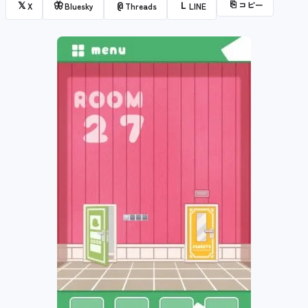
⎘
コピー
𝕏
🦋
@
L
X
Bluesky
Threads
LINE