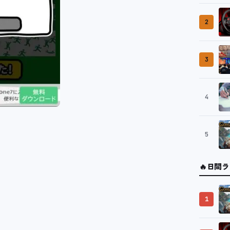
2
3
4
5
🔥
日間ラ
1