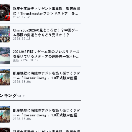
銀座十字屋ディリゲント事業部、楽天市場
に「Thrustmasterブランドストア」をオ
ープン。記念キャンペーンでポイントアッ
2026.07.31
プ。 レーシング／フライトシム向けコント
ローラーを中心に、幅広くラインナップ
ChinaJoy2026の見どころは！？中国ゲー
ム界隈の変遷と今をどう見るか！？
2026.07.15
2024年8月版：ゲーム系のプレスリリース
を受けているメディアの連絡先一覧+レビ
ュー依頼先一覧
更新 2024.08.19
断崖絶壁に海賊のアジトを築く街づくりゲ
ーム「Corsair Cove」、1.0正式版が配信開
始！
2026.08.06
ンキング
DAILY
断崖絶壁に海賊のアジトを築く街づくりゲ
ーム「Corsair Cove」、1.0正式版が配信開
始！
2026.08.06
銀座十字屋ディリゲント事業部、楽天市場