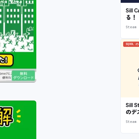
Sil
る！
Stea
SQOOL 
Sil
のデ
Stea