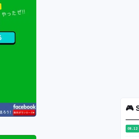
🎮
S
08.12