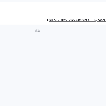
🐈
Sill Cats：猫がパソコンに遊びに来る！（by SQOO