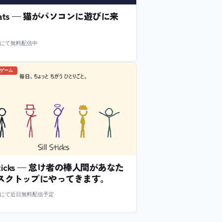
l Cats — 猫がパソコンに遊びに来
m にて無料配信中
のゲーム
l Sticks — 怠け者の棒人間があなた
スクトップにやってきます。
m にて近日無料配信予定