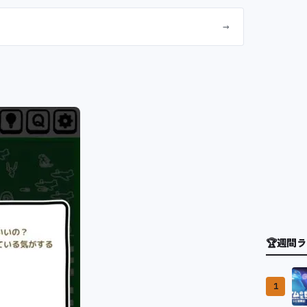
→
🏆
週間ラ
1