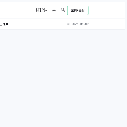
🔍
▾
🇯🇵
☀
📧
PR受付
L）
🐈‍⬛
📅
2026.08.09