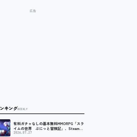
ンキング
WEEKLY
有料ガチャなしの基本無料MMORPG「スラ
イムの世界 ぷにっと冒険記」、Steam向
けの無料体験版が8月末に配信決定
2026.07.27