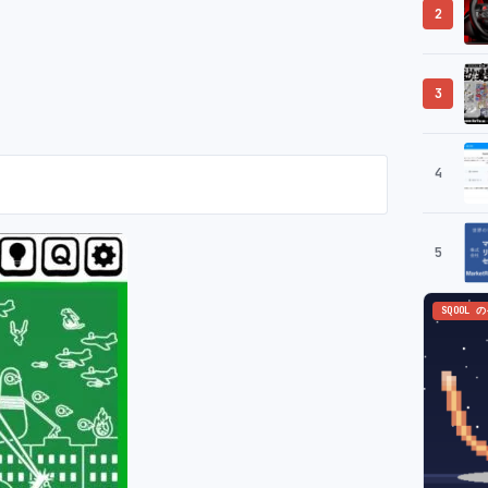
2
3
4
5
SQOOL 