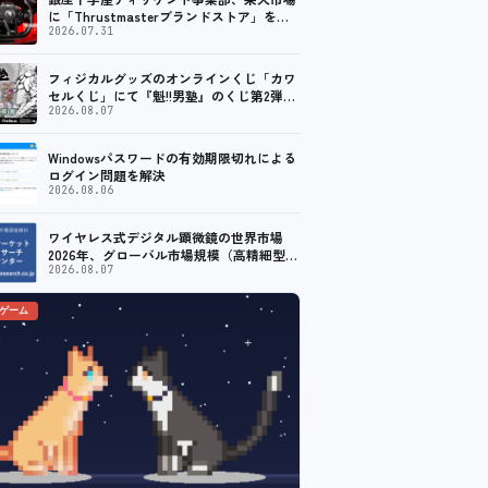
に「Thrustmasterブランドストア」をオ
ープン。記念キャンペーンでポイントアッ
2026.07.31
プ。 レーシング／フライトシム向けコント
ローラーを中心に、幅広くラインナップ
フィジカルグッズのオンラインくじ「カワ
セルくじ」にて『魁!!男塾』のくじ第2弾が
販売開始！
2026.08.07
Windowsパスワードの有効期限切れによる
ログイン問題を解決
2026.08.06
ワイヤレス式デジタル顕微鏡の世界市場
2026年、グローバル市場規模（高精細型、
超高精細型）・分析レポートを発表
2026.08.07
のゲーム