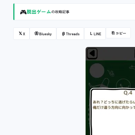
🎮
脱出ゲーム
の攻略記事
⎘
コピー
𝕏
🦋
@
L
X
Bluesky
Threads
LINE