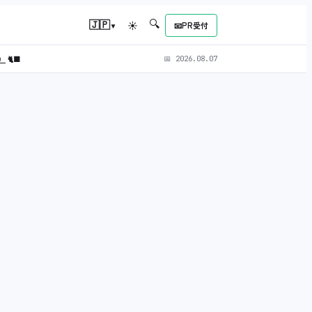
🔍
▾
🇯🇵
☀
📧
PR受付
L）
🐈‍⬛
📅
2026.08.07