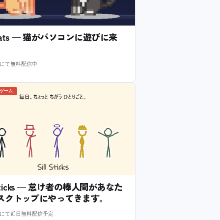
l Cats — 猫がパソコンに遊びに来
m にて無料配信中
のゲーム
l Sticks — 怠け者の棒人間があなた
スクトップにやってきます。
m にて近日無料配信予定