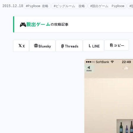
2015.12.18
#PigRoom 攻略
#ピッグルーム 攻略
#脱出ゲーム PigRoom
#
🎮
脱出ゲーム
の攻略記事
⎘
コピー
𝕏
🦋
@
L
X
Bluesky
Threads
LINE