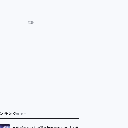
ンキング
WEEKLY
有料ガチャなしの基本無料MMORPG「スラ