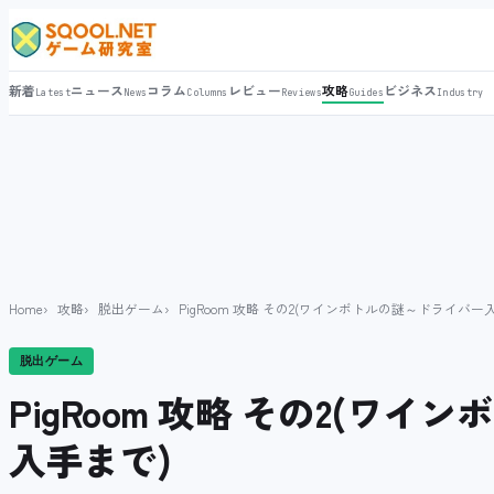
新着
ニュース
コラム
レビュー
攻略
ビジネス
Latest
News
Columns
Reviews
Guides
Industry
Home
攻略
脱出ゲーム
PigRoom 攻略 その2(ワインボトルの謎～ドライバー
脱出ゲーム
PigRoom 攻略 その2(ワ
入手まで)