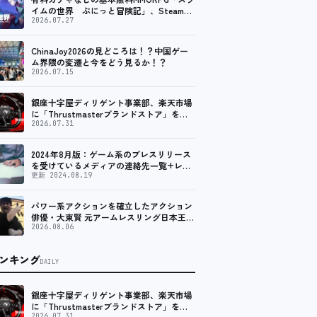
イムの世界 ぷにっと冒険記」、Steam向
けの無料体験版が8月末に配信決定
2026.07.27
ChinaJoy2026の見どころは！？中国ゲー
ム界隈の変遷と今をどう見るか！？
2026.07.15
銀座十字屋ディリゲント事業部、楽天市場
に「Thrustmasterブランドストア」をオ
ープン。記念キャンペーンでポイントアッ
2026.07.31
プ。 レーシング／フライトシム向けコント
ローラーを中心に、幅広くラインナップ
2024年8月版：ゲーム系のプレスリリース
を受けているメディアの連絡先一覧+レビ
ュー依頼先一覧
更新 2024.08.19
パワー系アクションを確立したアクション
俳優・大東賢 元アームレスリング日本王者
が切り拓く新たなアクション表現に注目
2026.08.06
ンキング
DAILY
銀座十字屋ディリゲント事業部、楽天市場
に「Thrustmasterブランドストア」をオ
2026.07.31