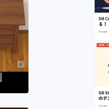
Sil
る！
Stea
SQOOL 
Sil
のデ
Stea