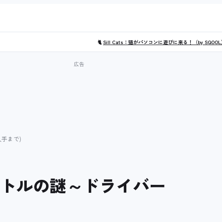
🐈
Sill Cats：猫がパソコンに遊びに来る！（by SQOO
入手まで)
インボトルの謎～ドライバー