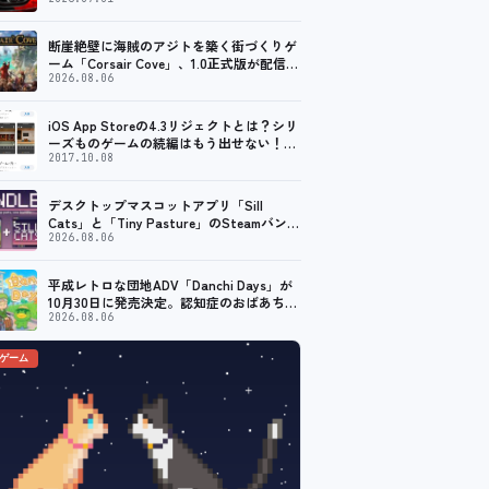
ープン。記念キャンペーンでポイントアッ
プ。 レーシング／フライトシム向けコント
ローラーを中心に、幅広くラインナップ
断崖絶壁に海賊のアジトを築く街づくりゲ
ーム「Corsair Cove」、1.0正式版が配信開
始！
2026.08.06
iOS App Storeの4.3リジェクトとは？シリ
ーズものゲームの続編はもう出せない！？
脱出ゲームで相次ぐリジェクト
2017.10.08
デスクトップマスコットアプリ「Sill
Cats」と「Tiny Pasture」のSteamバンド
ルセットが販売開始。通常価格より10%割
2026.08.06
引
平成レトロな団地ADV「Danchi Days」が
10月30日に発売決定。認知症のおばあちゃ
んのために夏祭り復活を目指す
2026.08.06
のゲーム