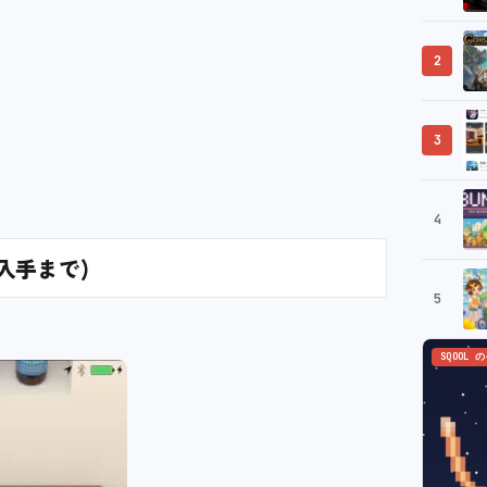
2
3
4
入手まで)
5
SQOOL 