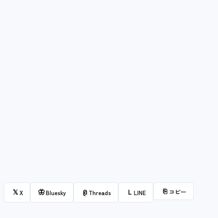
⎘
コピー
𝕏
🦋
@
L
X
Bluesky
Threads
LINE