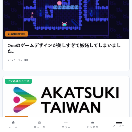
★
編集部PICK
Öooのゲームデザインが美しすぎて嫉妬してしまいまし
た。
2026.05.08
ビジネスニュース
★
編集部PICK
🏠
📰
✏️
💼
メニュー
ホーム
ニュース
コラム
ビジネス
アカツキ台湾がゲームのローカライズや品質管理などの