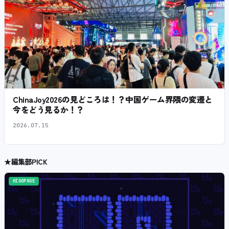
ChinaJoy2026の見どころは！？中国ゲーム界隈の変遷と
今をどう見るか！？
2026.07.15
★
編集部PICK
HIGOPAGE