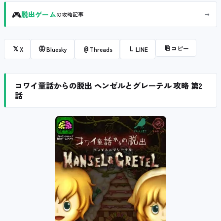
🎮
→
脱出ゲーム
の攻略記事
⎘
コピー
𝕏
🦋
@
L
X
Bluesky
Threads
LINE
コワイ童話からの脱出 ヘンゼルとグレーテル 攻略 第2
話