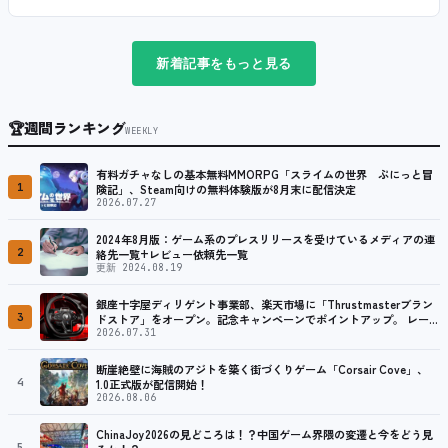
新着記事をもっと見る
🏆
週間ランキング
WEEKLY
有料ガチャなしの基本無料MMORPG「スライムの世界 ぷにっと冒
1
険記」、Steam向けの無料体験版が8月末に配信決定
2026.07.27
2024年8月版：ゲーム系のプレスリリースを受けているメディアの連
2
絡先一覧+レビュー依頼先一覧
更新 2024.08.19
銀座十字屋ディリゲント事業部、楽天市場に「Thrustmasterブラン
3
ドストア」をオープン。記念キャンペーンでポイントアップ。 レーシ
ング／フライトシム向けコントローラーを中心に、幅広くラインナッ
2026.07.31
プ
断崖絶壁に海賊のアジトを築く街づくりゲーム「Corsair Cove」、
4
1.0正式版が配信開始！
2026.08.06
ChinaJoy2026の見どころは！？中国ゲーム界隈の変遷と今をどう見
5