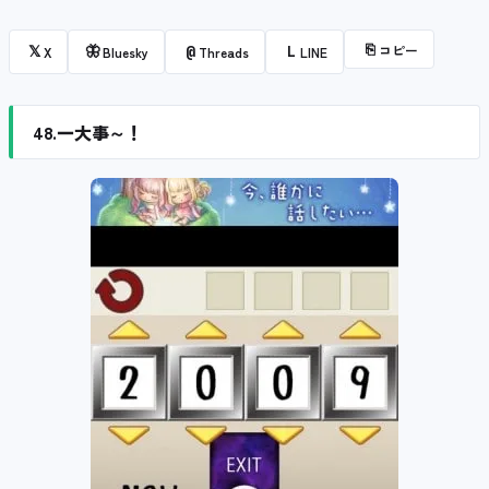
⎘
コピー
𝕏
🦋
@
L
X
Bluesky
Threads
LINE
48.一大事～！