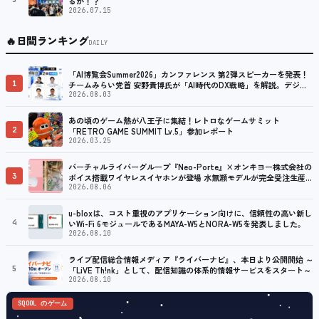
るか！？
2026.07.15
🔥
日間ランキング
DAILY
「AI博覧会Summer2026」カンファレンス 第2弾スピーカーを発表！
1
チームみらい党首 安野貴博氏が「AI時代のDX戦略」を解説。デジタ
ル庁のガバメントAI、経営・製造・営業のAI活用事例も公開
2026.08.03
あの頃のゲーム熱が八王子に集結！レトロなゲームサミット
2
「RETRO GAME SUMMIT Lv.5」参加レポート
2026.03.25
バーチャルライバーグループ『Neo-Porte』×オンキヨー株式会社の
3
ボイス搭載ワイヤレスイヤホンが登場 水無瀬モデルが完全受注生産で
販売決定！ ８月７日（金）15：00から受注開始
2026.08.06
u-bloxは、コスト重視のアプリケーション向けに、信頼性の高い新し
4
いWi-Fi 6モジュールであるMAYA-W5とNORA-W5を発表しました。
2026.08.10
ライブ配信総合情報メディア『ライバーナビ』、本日より公開開始 ～
5
「LiVE Th!nk」として、配信知識の体系的情報サービスをスタート～
2026.08.10
SQOOL のゲーム