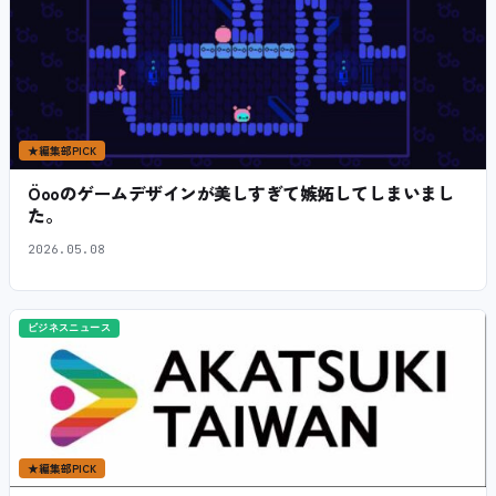
★
編集部PICK
Öooのゲームデザインが美しすぎて嫉妬してしまいまし
た。
2026.05.08
ビジネスニュース
★
編集部PICK