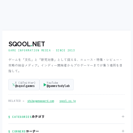
SQOOL
.
NET
GAME INFORMATION MEDIA ‧ SINCE 2013
ゲームを「文化」と「研究対象」として捉える、ニュース・特集・レビュー・
攻略の総合メディア。インディー開発者からプロゲーマーまでが集う場所を目
指して。
X (旧Twitter)
YouTube
𝕏
▶
@sqoolgames
@gamestudylab
‧
RELATED →
shibagameaward.com
sqool.co.jp
＋
カテゴリ
§ CATEGORIES
＋
コーナー
§ CORNERS