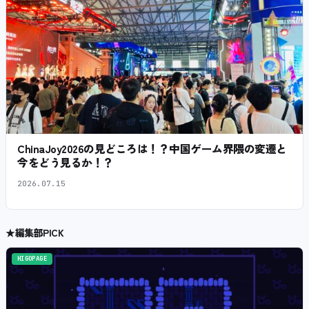
ChinaJoy2026の見どころは！？中国ゲーム界隈の変遷と
今をどう見るか！？
2026.07.15
★
編集部PICK
HIGOPAGE