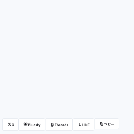
⎘
コピー
𝕏
🦋
@
L
X
Bluesky
Threads
LINE