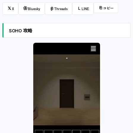
⎘
コピー
𝕏
🦋
@
L
X
Bluesky
Threads
LINE
SOHO 攻略