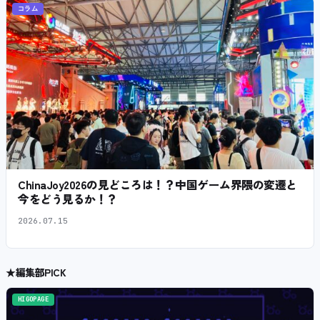
コラム
ChinaJoy2026の見どころは！？中国ゲーム界隈の変遷と
今をどう見るか！？
2026.07.15
★
編集部PICK
HIGOPAGE