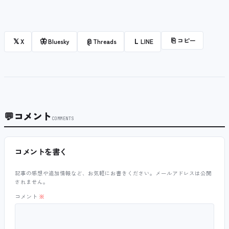
⎘
コピー
𝕏
🦋
@
L
X
Bluesky
Threads
LINE
💬
コメント
COMMENTS
コメントを書く
記事の感想や追加情報など、お気軽にお書きください。メールアドレスは公開
されません。
コメント
※