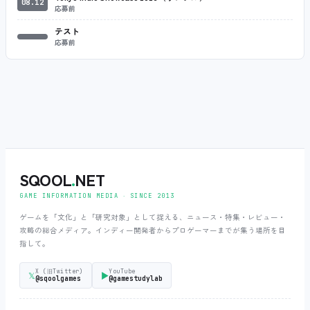
08.12
応募前
テスト
応募前
SQOOL
.
NET
GAME INFORMATION MEDIA ‧ SINCE 2013
ゲームを「文化」と「研究対象」として捉える、ニュース・特集・レビュー・
攻略の総合メディア。インディー開発者からプロゲーマーまでが集う場所を目
指して。
X (旧Twitter)
YouTube
𝕏
▶
@sqoolgames
@gamestudylab