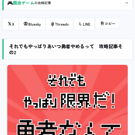
🎮
→
脱出ゲーム
の攻略記事
⎘
コピー
𝕏
🦋
@
L
X
Bluesky
Threads
LINE
それでもやっぱりあいつ勇者やめるって 攻略記事そ
の2