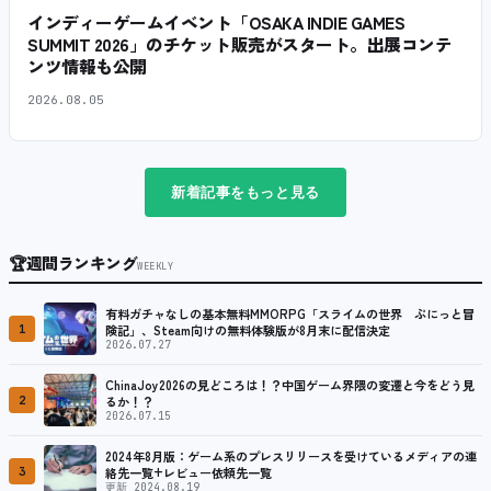
インディーゲームイベント「OSAKA INDIE GAMES
SUMMIT 2026」のチケット販売がスタート。出展コンテ
ンツ情報も公開
2026.08.05
新着記事をもっと見る
🏆
週間ランキング
WEEKLY
有料ガチャなしの基本無料MMORPG「スライムの世界 ぷにっと冒
1
険記」、Steam向けの無料体験版が8月末に配信決定
2026.07.27
ChinaJoy2026の見どころは！？中国ゲーム界隈の変遷と今をどう見
2
るか！？
2026.07.15
2024年8月版：ゲーム系のプレスリリースを受けているメディアの連
3
絡先一覧+レビュー依頼先一覧
更新 2024.08.19