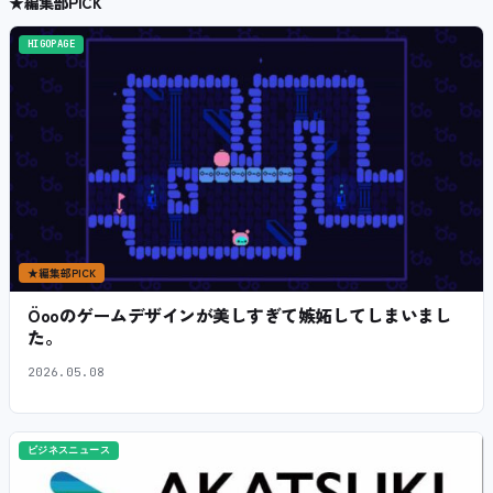
★
編集部PICK
HIGOPAGE
★
編集部PICK
Öooのゲームデザインが美しすぎて嫉妬してしまいまし
た。
2026.05.08
ビジネスニュース