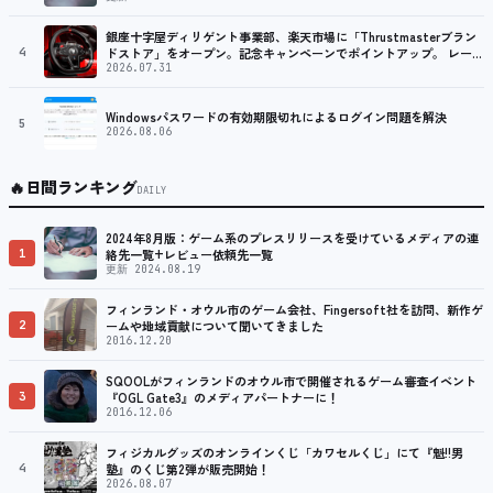
銀座十字屋ディリゲント事業部、楽天市場に「Thrustmasterブラン
4
ドストア」をオープン。記念キャンペーンでポイントアップ。 レーシ
ング／フライトシム向けコントローラーを中心に、幅広くラインナッ
2026.07.31
プ
Windowsパスワードの有効期限切れによるログイン問題を解決
5
2026.08.06
🔥
日間ランキング
DAILY
2024年8月版：ゲーム系のプレスリリースを受けているメディアの連
1
絡先一覧+レビュー依頼先一覧
更新 2024.08.19
フィンランド・オウル市のゲーム会社、Fingersoft社を訪問、新作ゲ
2
ームや地域貢献について聞いてきました
2016.12.20
SQOOLがフィンランドのオウル市で開催されるゲーム審査イベント
3
『OGL Gate3』のメディアパートナーに！
2016.12.06
フィジカルグッズのオンラインくじ「カワセルくじ」にて『魁!!男
4
塾』のくじ第2弾が販売開始！
2026.08.07