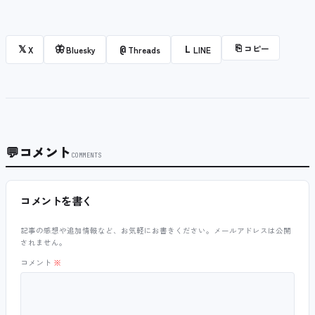
⎘
コピー
𝕏
🦋
@
L
X
Bluesky
Threads
LINE
💬
コメント
COMMENTS
コメントを書く
記事の感想や追加情報など、お気軽にお書きください。メールアドレスは公開
されません。
コメント
※