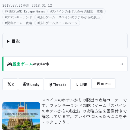
2017.07.26
更新 2018.01.12
#FUNKYLAND Escape Games
#スペインのホテルからの脱出 攻略
#ファンキーランド
#脱出ゲーム スペインのホテルからの脱出
#脱出ゲーム 攻略
#脱出ゲームタイトルページ
目次
🎮
→
脱出ゲーム
の攻略記事
⎘
コピー
𝕏
🦋
@
L
X
Bluesky
Threads
LINE
スペインのホテルからの脱出の攻略コーナーで
す。ファンキーランドの脱出ゲーム「スペイン
のホテルからの脱出」の攻略方法を画像付きで
解説しています。プレイ中に困ったらここをチ
ェックしよう！