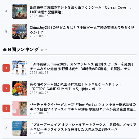
プ
断崖絶壁に海賊のアジトを築く街づくりゲーム「Corsair Cove」、
4
1.0正式版が配信開始！
2026.08.06
ChinaJoy2026の見どころは！？中国ゲーム界隈の変遷と今をどう見
5
るか！？
2026.07.15
🔥
日間ランキング
DAILY
「AI博覧会Summer2026」カンファレンス 第2弾スピーカーを発表！
1
チームみらい党首 安野貴博氏が「AI時代のDX戦略」を解説。デジタ
ル庁のガバメントAI、経営・製造・営業のAI活用事例も公開
2026.08.03
あの頃のゲーム熱が八王子に集結！レトロなゲームサミット
2
「RETRO GAME SUMMIT Lv.5」参加レポート
2026.03.25
バーチャルライバーグループ『Neo-Porte』×オンキヨー株式会社の
3
ボイス搭載ワイヤレスイヤホンが登場 水無瀬モデルが完全受注生産で
販売決定！ ８月７日（金）15：00から受注開始
2026.08.06
「ブルーアーカイブ オフィシャルアートワークス」を紹介。メモリア
4
ルロビーやラフイラストを完備した大満足の全288ページ
2023.02.08