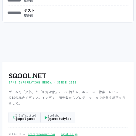
応募前
テスト
応募前
SQOOL
.
NET
GAME INFORMATION MEDIA ‧ SINCE 2013
ゲームを「文化」と「研究対象」として捉える、ニュース・特集・レビュー・
攻略の総合メディア。インディー開発者からプロゲーマーまでが集う場所を目
指して。
X (旧Twitter)
YouTube
𝕏
▶
@sqoolgames
@gamestudylab
‧
RELATED →
shibagameaward.com
sqool.co.jp