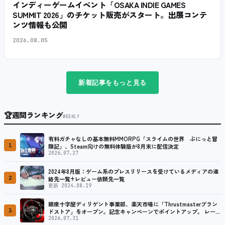
インディーゲームイベント「OSAKA INDIE GAMES
SUMMIT 2026」のチケット販売がスタート。出展コンテ
ンツ情報も公開
2026.08.05
新着記事をもっと見る
🏆
週間ランキング
WEEKLY
有料ガチャなしの基本無料MMORPG「スライムの世界 ぷにっと冒
1
険記」、Steam向けの無料体験版が8月末に配信決定
2026.07.27
2024年8月版：ゲーム系のプレスリリースを受けているメディアの連
2
絡先一覧+レビュー依頼先一覧
更新 2024.08.19
銀座十字屋ディリゲント事業部、楽天市場に「Thrustmasterブラン
3
ドストア」をオープン。記念キャンペーンでポイントアップ。 レーシ
ング／フライトシム向けコントローラーを中心に、幅広くラインナッ
2026.07.31