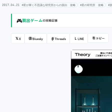
2017.04.21
#星が輝く不思議な研究所からの脱出 攻略
#星の研究所 攻略
#
🎮
脱出ゲーム
の攻略記事
⎘
コピー
𝕏
🦋
@
L
X
Bluesky
Threads
LINE