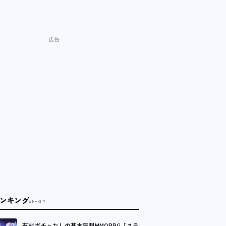
ンキング
WEEKLY
有料ガチャなしの基本無料MMORPG「スラ