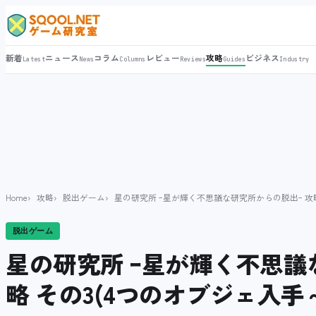
新着
ニュース
コラム
レビュー
攻略
ビジネス
Latest
News
Columns
Reviews
Guides
Industry
Home
攻略
脱出ゲーム
星の研究所 ｰ星が輝く不思議な研究所からの脱出ｰ 攻略
脱出ゲーム
星の研究所 ｰ星が輝く不思議
略 その3(4つのオブジェ入手