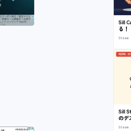
Sil
る！
Stea
SQOOL 
Sil
のデ
Stea