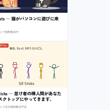
l Cats — 猫がパソコンに遊びに来
m にて無料配信中
のゲーム
l Sticks — 怠け者の棒人間があなた
スクトップにやってきます。
m にて近日無料配信予定