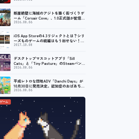
ープン。記念キャンペーンでポイントアッ
プ。 レーシング／フライトシム向けコント
ローラーを中心に、幅広くラインナップ
断崖絶壁に海賊のアジトを築く街づくりゲ
ーム「Corsair Cove」、1.0正式版が配信開
始！
2026.08.06
iOS App Storeの4.3リジェクトとは？シリ
ーズものゲームの続編はもう出せない！？
脱出ゲームで相次ぐリジェクト
2017.10.08
デスクトップマスコットアプリ「Sill
Cats」と「Tiny Pasture」のSteamバンド
ルセットが販売開始。通常価格より10%割
2026.08.06
引
平成レトロな団地ADV「Danchi Days」が
10月30日に発売決定。認知症のおばあちゃ
んのために夏祭り復活を目指す
2026.08.06
のゲーム