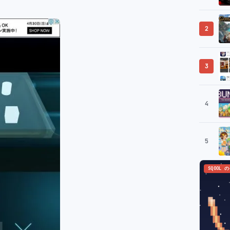
2
3
4
5
SQOOL 