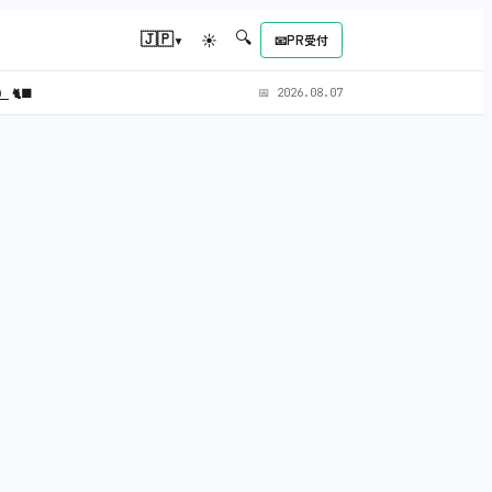
🔍
▾
🇯🇵
☀
📧
PR受付
L）
🐈‍⬛
📅
2026.08.07