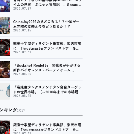
イムの世界 ぷにっと冒険記」、Steam向
けの無料体験版が8月末に配信決定
2026.07.27
ChinaJoy2026の見どころは！？中国ゲー
ム界隈の変遷と今をどう見るか！？
2026.07.15
銀座十字屋ディリゲント事業部、楽天市場
に「Thrustmasterブランドストア」をオ
ープン。記念キャンペーンでポイントアッ
2026.07.31
プ。 レーシング／フライトシム向けコント
ローラーを中心に、幅広くラインナップ
「Buckshot Roulette」開発者が手がける
新作バイオレンス・パーティゲーム
「Machine Party」がSteam向けに配信開
2026.08.05
始
「高純度タングステンチタン合金ターゲッ
トの世界市場」（～2030年までの市場規模
予測）資料を発行、年平均6.5%で成長する
2026.08.05
見込み
ンキング
DAILY
銀座十字屋ディリゲント事業部、楽天市場
に「Thrustmasterブランドストア」をオ
2026.07.31