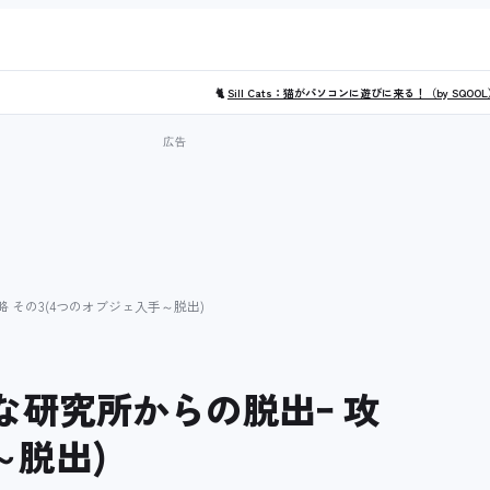
🐈
Sill Cats：猫がパソコンに遊びに来る！（by SQOO
 その3(4つのオブジェ入手～脱出)
な研究所からの脱出ｰ 攻
～脱出)