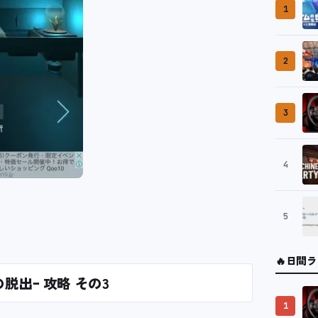
1
2
3
4
5
🔥
日間ラ
出ｰ 攻略 その3
1