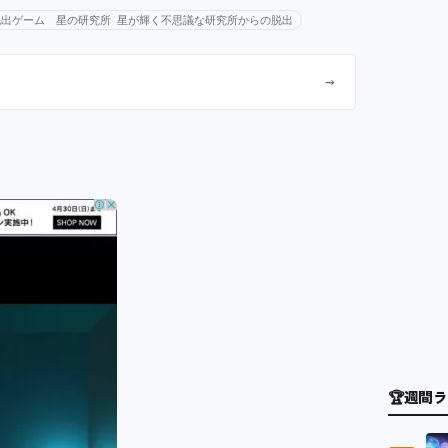
脱出ゲーム 星の研究所 星が輝く不思議な研究所からの脱出
→
🏆
週間ラ