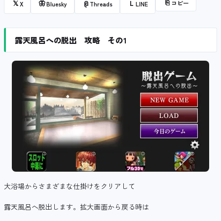
⎘
コピー
𝕏
🦋
@
L
X
Bluesky
Threads
LINE
露天風呂への脱出 攻略 その1
大浴場からさまざまな仕掛けをクリアして
露天風呂へ脱出します。拡大画面から戻る時は