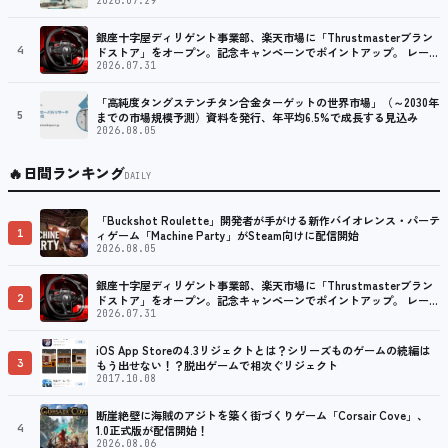
2026.07.29
銀座十字屋ディリゲント事業部、楽天市場に「Thrustmasterブラン
4
ドストア」をオープン。記念キャンペーンでポイントアップ。 レーシ
ング／フライトシム向けコントローラーを中心に、幅広くラインナッ
2026.07.31
プ
「高純度タングステンチタン合金ターゲットの世界市場」（～2030年
5
までの市場規模予測）資料を発行、年平均6.5%で成長する見込み
2026.08.05
🔥
日間ランキング
DAILY
「Buckshot Roulette」開発者が手がける新作バイオレンス・パーテ
1
ィゲーム「Machine Party」がSteam向けに配信開始
2026.08.05
銀座十字屋ディリゲント事業部、楽天市場に「Thrustmasterブラン
2
ドストア」をオープン。記念キャンペーンでポイントアップ。 レーシ
ング／フライトシム向けコントローラーを中心に、幅広くラインナッ
2026.07.31
プ
iOS App Storeの4.3リジェクトとは？シリーズものゲームの続編は
3
もう出せない！？脱出ゲームで相次ぐリジェクト
2017.10.08
断崖絶壁に海賊のアジトを築く街づくりゲーム「Corsair Cove」、
4
1.0正式版が配信開始！
2026.08.06