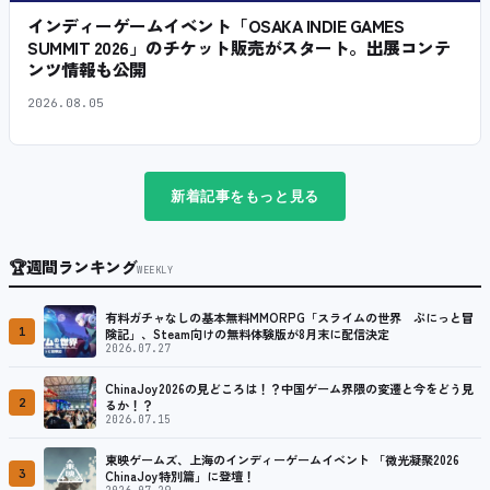
インディーゲームイベント「OSAKA INDIE GAMES
SUMMIT 2026」のチケット販売がスタート。出展コンテ
ンツ情報も公開
2026.08.05
新着記事をもっと見る
🏆
週間ランキング
WEEKLY
有料ガチャなしの基本無料MMORPG「スライムの世界 ぷにっと冒
1
険記」、Steam向けの無料体験版が8月末に配信決定
2026.07.27
ChinaJoy2026の見どころは！？中国ゲーム界隈の変遷と今をどう見
2
るか！？
2026.07.15
東映ゲームズ、上海のインディーゲームイベント 「微光凝聚2026
3
ChinaJoy特別篇」に登壇！