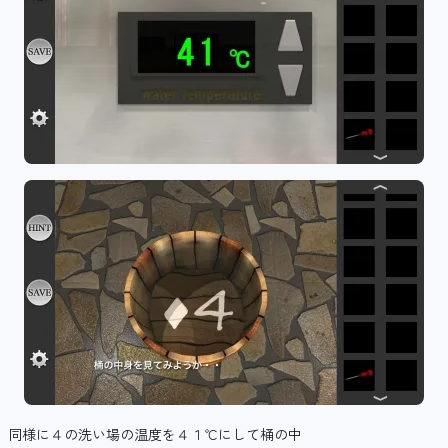
同様に４の洗い場の温度を４１℃にして桶の中