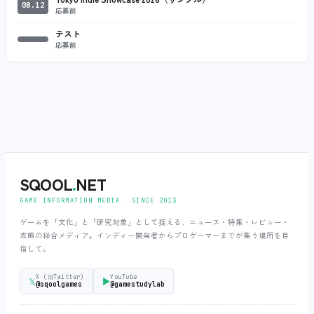
08.12
応募前
テスト
応募前
SQOOL
.
NET
GAME INFORMATION MEDIA ‧ SINCE 2013
ゲームを「文化」と「研究対象」として捉える、ニュース・特集・レビュー・
攻略の総合メディア。インディー開発者からプロゲーマーまでが集う場所を目
指して。
X (旧Twitter)
YouTube
𝕏
▶
@sqoolgames
@gamestudylab