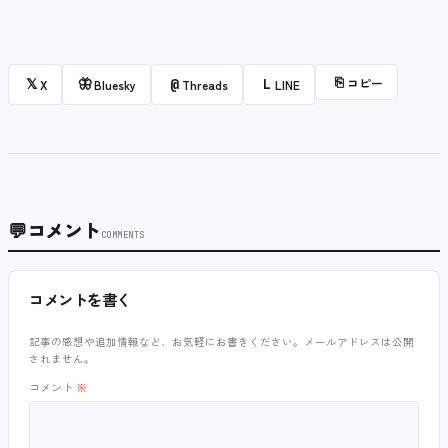
⎘
コピー
𝕏
🦋
@
L
X
Bluesky
Threads
LINE
💬
コメント
COMMENTS
コメントを書く
記事の感想や追加情報など、お気軽にお書きください。メールアドレスは公開
されません。
コメント
※