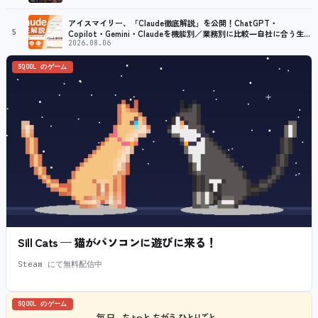
アイスマイリー、「Claude徹底解説」を公開！ChatGPT・
5
Copilot・Gemini・Claudeを機能別／業務別に比較―自社に合う生成
AIの選び方がわかる実践ガイド
2026.08.06
SQOOL のゲーム
Sill Cats — 猫がパソコンに遊びに来る！
Steam にて無料配信中
SQOOL のゲーム