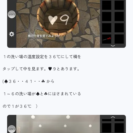
１の洗い場の温度設定を３６℃にして桶を
タップして中を見ます。♥９とあります。
(♠３６・・４１・・☘ から
１～６の洗い場が♠と☘にはさまれている
ので１が３６℃ ）