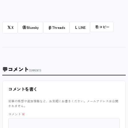
⎘
コピー
𝕏
🦋
@
L
X
Bluesky
Threads
LINE
💬
コメント
COMMENTS
コメントを書く
記事の感想や追加情報など、お気軽にお書きください。メールアドレスは公開
されません。
コメント
※