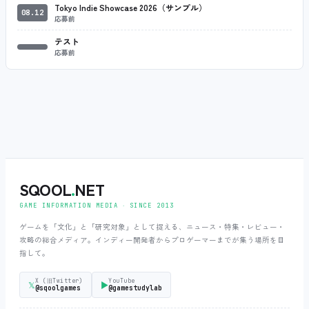
Tokyo Indie Showcase 2026（サンプル）
08.12
応募前
テスト
応募前
SQOOL
.
NET
GAME INFORMATION MEDIA ‧ SINCE 2013
ゲームを「文化」と「研究対象」として捉える、ニュース・特集・レビュー・
攻略の総合メディア。インディー開発者からプロゲーマーまでが集う場所を目
指して。
X (旧Twitter)
YouTube
𝕏
▶
@sqoolgames
@gamestudylab