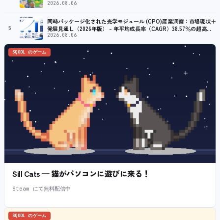
2026.08.06
同時パッケージ化された光学モジュール (CPO)産業洞察：市場現状＋
5
発展見通し（2026年版） – 年平均成長率（CAGR）38.57％の超高速
成長
2026.08.06
SQOOL のゲーム
Sill Cats — 猫がパソコンに遊びに来る！
Steam にて無料配信中
SQOOL のゲーム