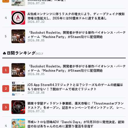
2026.07.29
AI生成コンテンツに伴うリスクの増大により、ディープフェイク検知
4
市場は急拡大し、2035年には90億米ドルに達する見通し
2026.07.22
「Buckshot Roulette」開発者が手がける新作バイオレンス・パーテ
5
ィゲーム「Machine Party」がSteam向けに配信開始
2026.08.05
🔥
日間ランキング
DAILY
「Buckshot Roulette」開発者が手がける新作バイオレンス・パーテ
1
ィゲーム「Machine Party」がSteam向けに配信開始
2026.08.05
iOS App Storeの4.3リジェクトとは？シリーズものゲームの続編は
2
もう出せない！？脱出ゲームで相次ぐリジェクト
2017.10.08
銀座十字屋ディリゲント事業部、楽天市場に「Thrustmasterブラン
3
ドストア」をオープン。記念キャンペーンでポイントアップ。 レーシ
ング／フライトシム向けコントローラーを中心に、幅広くラインナッ
2026.07.31
プ
平成レトロな団地ADV「Danchi Days」が10月30日に発売決定。認知
4
症のおばあちゃんのために夏祭り復活を目指す