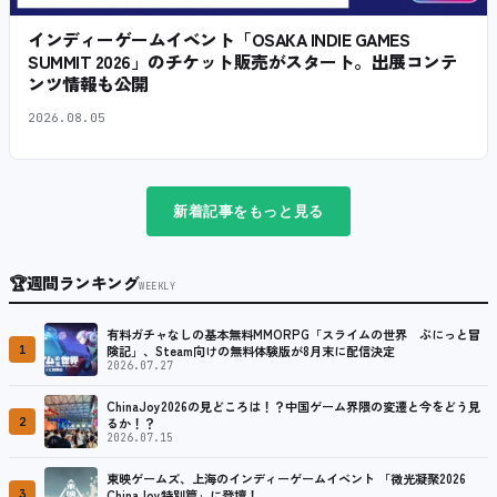
インディーゲームイベント「OSAKA INDIE GAMES
SUMMIT 2026」のチケット販売がスタート。出展コンテ
ンツ情報も公開
2026.08.05
新着記事をもっと見る
🏆
週間ランキング
WEEKLY
有料ガチャなしの基本無料MMORPG「スライムの世界 ぷにっと冒
1
険記」、Steam向けの無料体験版が8月末に配信決定
2026.07.27
ChinaJoy2026の見どころは！？中国ゲーム界隈の変遷と今をどう見
2
るか！？
2026.07.15
東映ゲームズ、上海のインディーゲームイベント 「微光凝聚2026
3
ChinaJoy特別篇」に登壇！