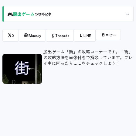
🎮
→
脱出ゲーム
の攻略記事
⎘
コピー
𝕏
🦋
@
L
X
Bluesky
Threads
LINE
脱出ゲーム「街」の攻略コーナーです。「街」
の攻略方法を画像付きで解説しています。プレ
イ中に困ったらここをチェックしよう！