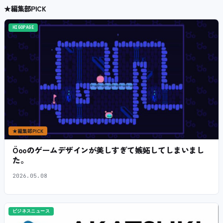
★
編集部PICK
HIGOPAGE
★
編集部PICK
Öooのゲームデザインが美しすぎて嫉妬してしまいまし
た。
2026.05.08
ビジネスニュース