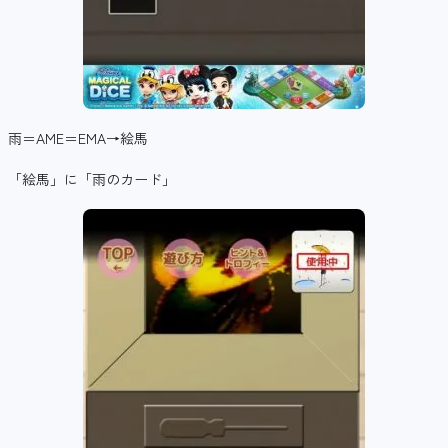
雨＝AME＝EMA→絵馬
「絵馬」に「雨のカード」