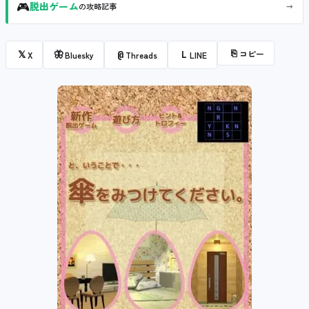
🎮
→
脱出ゲーム
の攻略記事
⎘
コピー
𝕏
🦋
@
L
X
Bluesky
Threads
LINE