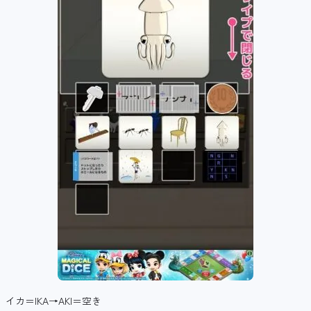
イカ＝IKA→AKI＝空き