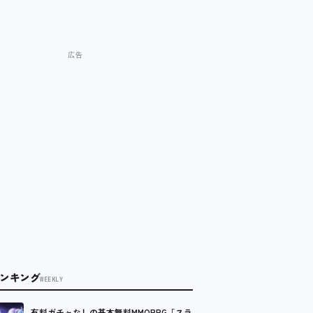
ンキング
WEEKLY
有料ガチャなしの基本無料MMORPG「スラ