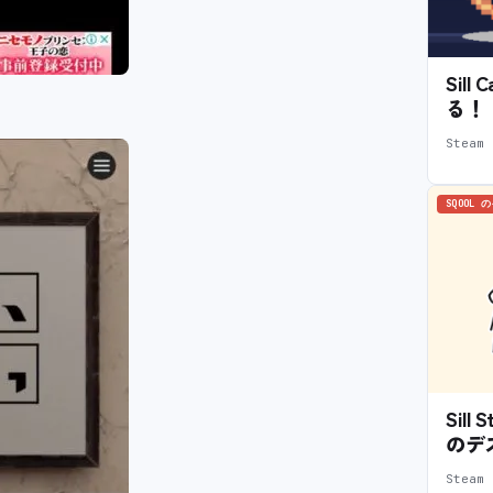
Sil
る！
。
Stea
SQOOL 
Sil
のデ
Stea