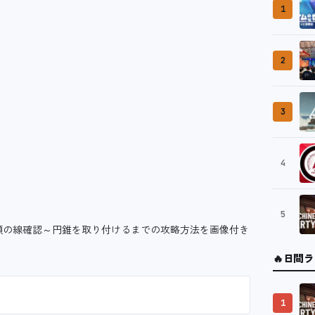
1
2
3
4
5
5です。額の線確認～円錐を取り付けるまでの攻略方法を画像付き
🔥
日間ラ
1