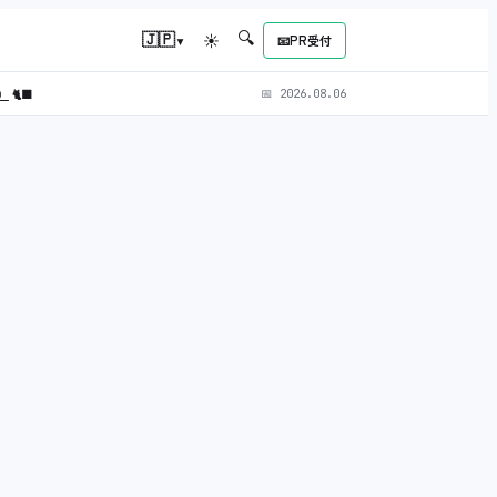
🔍
▾
🇯🇵
☀
📧
PR受付
L）
🐈‍⬛
📅
2026.08.06