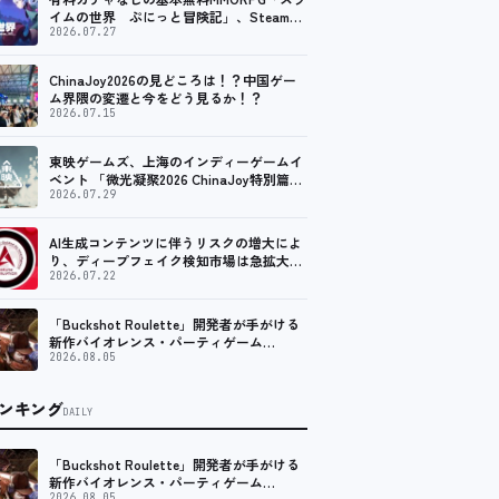
イムの世界 ぷにっと冒険記」、Steam向
けの無料体験版が8月末に配信決定
2026.07.27
ChinaJoy2026の見どころは！？中国ゲー
ム界隈の変遷と今をどう見るか！？
2026.07.15
東映ゲームズ、上海のインディーゲームイ
ベント 「微光凝聚2026 ChinaJoy特別篇」
に登壇！
2026.07.29
AI生成コンテンツに伴うリスクの増大によ
り、ディープフェイク検知市場は急拡大
し、2035年には90億米ドルに達する見通し
2026.07.22
「Buckshot Roulette」開発者が手がける
新作バイオレンス・パーティゲーム
「Machine Party」がSteam向けに配信開
2026.08.05
始
ンキング
DAILY
「Buckshot Roulette」開発者が手がける
新作バイオレンス・パーティゲーム
2026.08.05