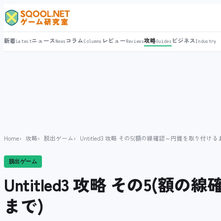
新着
ニュース
コラム
レビュー
攻略
ビジネス
Latest
News
Columns
Reviews
Guides
Industry
Home
攻略
脱出ゲーム
Untitled3 攻略 その5(額の線確認～円錐を取り付ける
脱出ゲーム
Untitled3 攻略 その5(
まで)