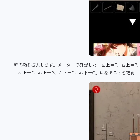
壁の額を拡大します。メーターで確認した「左上＝F、右上＝P
「左上＝E、右上＝R、左下＝D、右下＝G」になることを確認し