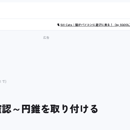
🐈
Sill Cats：猫がパソコンに遊びに来る！（by SQOO
まで)
額の線確認～円錐を取り付ける