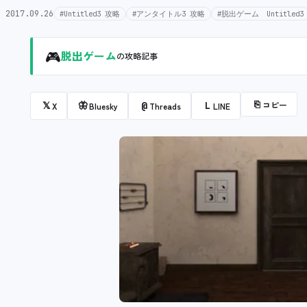
2017.09.26
#Untitled3 攻略
#アンタイトル3 攻略
#脱出ゲーム Untitled3
🎮
脱出ゲーム
の攻略記事
⎘
コピー
𝕏
🦋
@
L
X
Bluesky
Threads
LINE