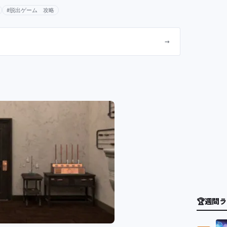
#脱出ゲーム 攻略
→
🏆
週間ラ