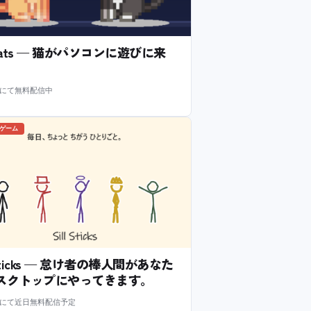
l Cats — 猫がパソコンに遊びに来
m にて無料配信中
のゲーム
l Sticks — 怠け者の棒人間があなた
スクトップにやってきます。
m にて近日無料配信予定