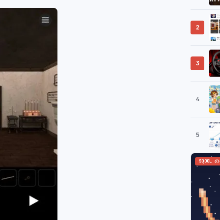
2
3
4
5
SQOOL 