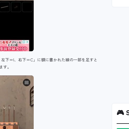
、左下＝I、右下＝C」に額に書かれた線の一部を足すと
ます。
🎮
S