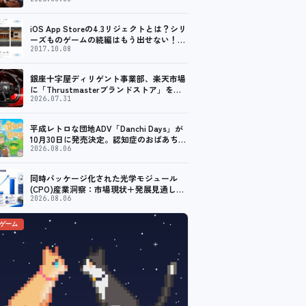
「Machine Party」がSteam向けに配信開
始
iOS App Storeの4.3リジェクトとは？シリ
ーズものゲームの続編はもう出せない！？
脱出ゲームで相次ぐリジェクト
2017.10.08
銀座十字屋ディリゲント事業部、楽天市場
に「Thrustmasterブランドストア」をオ
ープン。記念キャンペーンでポイントアッ
2026.07.31
プ。 レーシング／フライトシム向けコント
ローラーを中心に、幅広くラインナップ
平成レトロな団地ADV「Danchi Days」が
10月30日に発売決定。認知症のおばあちゃ
んのために夏祭り復活を目指す
2026.08.06
同時パッケージ化された光学モジュール
(CPO)産業洞察：市場現状＋発展見通し
（2026年版） – 年平均成長率（CAGR）
2026.08.06
38.57％の超高速成長
のゲーム