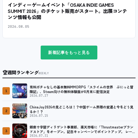
インディーゲームイベント「OSAKA INDIE GAMES
SUMMIT 2026」のチケット販売がスタート。出展コンテ
ンツ情報も公開
2026.08.05
新着記事をもっと見る
🏆
週間ランキング
WEEKLY
有料ガチャなしの基本無料MMORPG「スライムの世界 ぷにっと冒
1
険記」、Steam向けの無料体験版が8月末に配信決定
2026.07.27
ChinaJoy2026の見どころは！？中国ゲーム界隈の変遷と今をどう見
2
るか！？
2026.07.15
銀座十字屋ディリゲント事業部、楽天市場に「Thrustmasterブラン
3
ドストア」をオープン。記念キャンペーンでポイントアップ。 レーシ
ング／フライトシム向けコントローラーを中心に、幅広くラインナッ
2026.07.31