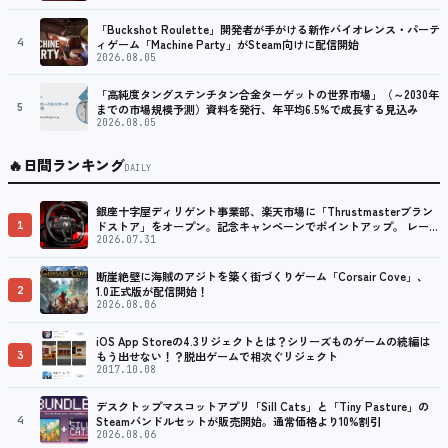
プ
「Buckshot Roulette」開発者が手がける新作バイオレンス・パーテ
4
ィゲーム「Machine Party」がSteam向けに配信開始
2026.08.05
「高純度タングステンチタン合金ターゲットの世界市場」（～2030年
5
までの市場規模予測）資料を発行、年平均6.5%で成長する見込み
2026.08.05
🔥
日間ランキング
DAILY
銀座十字屋ディリゲント事業部、楽天市場に「Thrustmasterブラン
1
ドストア」をオープン。記念キャンペーンでポイントアップ。 レーシ
ング／フライトシム向けコントローラーを中心に、幅広くラインナッ
2026.07.31
プ
断崖絶壁に海賊のアジトを築く街づくりゲーム「Corsair Cove」、
2
1.0正式版が配信開始！
2026.08.06
iOS App Storeの4.3リジェクトとは？シリーズものゲームの続編は
3
もう出せない！？脱出ゲームで相次ぐリジェクト
2017.10.08
デスクトップマスコットアプリ「Sill Cats」と「Tiny Pasture」の
4
Steamバンドルセットが販売開始。通常価格より10%割引
2026.08.06