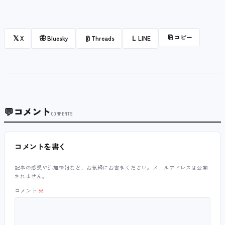
⎘
コピー
𝕏
🦋
@
L
X
Bluesky
Threads
LINE
💬
コメント
COMMENTS
コメントを書く
記事の感想や追加情報など、お気軽にお書きください。メールアドレスは公開
されません。
コメント
※