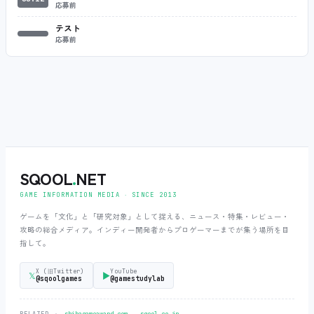
応募前
テスト
応募前
SQOOL
.
NET
GAME INFORMATION MEDIA ‧ SINCE 2013
ゲームを「文化」と「研究対象」として捉える、ニュース・特集・レビュー・
攻略の総合メディア。インディー開発者からプロゲーマーまでが集う場所を目
指して。
X (旧Twitter)
YouTube
𝕏
▶
@sqoolgames
@gamestudylab
‧
RELATED →
shibagameaward.com
sqool.co.jp