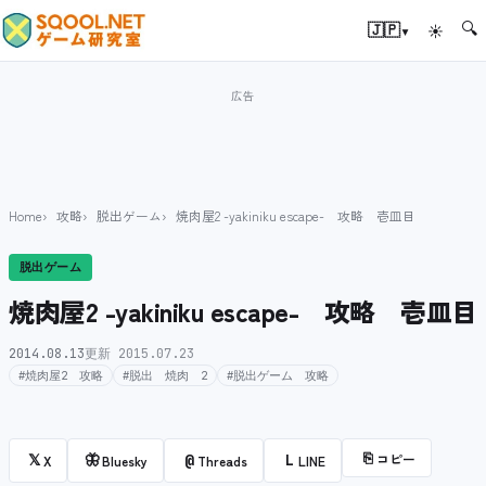
🔍
▾
🇯🇵
☀
Home
攻略
脱出ゲーム
焼肉屋2 -yakiniku escape- 攻略 壱皿目
脱出ゲーム
焼肉屋2 -yakiniku escape- 攻略 壱皿目
2014.08.13
更新 2015.07.23
#焼肉屋2 攻略
#脱出 焼肉 2
#脱出ゲーム 攻略
⎘
コピー
𝕏
🦋
@
L
X
Bluesky
Threads
LINE