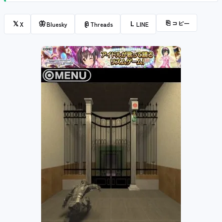
⎘
コピー
𝕏
🦋
@
L
X
Bluesky
Threads
LINE