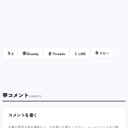
⎘
コピー
𝕏
🦋
@
L
X
Bluesky
Threads
LINE
💬
コメント
COMMENTS
コメントを書く
記事の感想や追加情報など、お気軽にお書きください。メールアドレスは公開