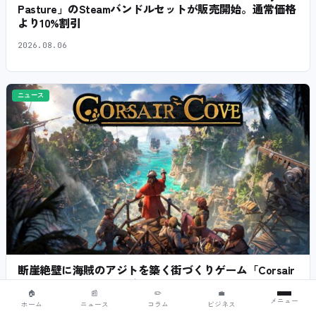
Pasture」のSteamバンドルセットが販売開始。通常価格
より10%割引
2026.08.06
ニュース
断崖絶壁に海賊のアジトを築く街づくりゲーム「Corsair
Cove」、1.0正式版が配信開始！
🏠
📰
✏️
💼
メニュー
ホーム
ニュース
コラム
ビジネス
2026.08.06