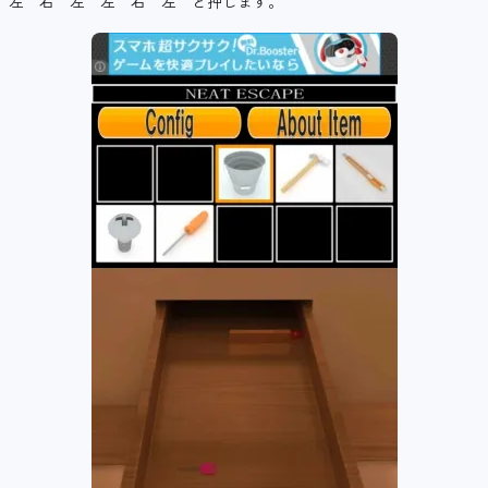
左 右 左 左 右 左 と押します。