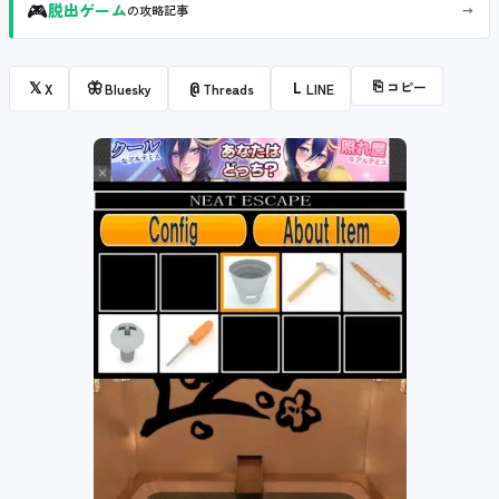
🎮
→
脱出ゲーム
の攻略記事
⎘
コピー
𝕏
🦋
@
L
X
Bluesky
Threads
LINE