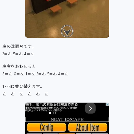
左の洗面台です。
2=右 5=右 4=左
左右をあわせると
3=左 6=左 1=左 2=右 5=右 4=左
1～6に並び替えます。
左 右 左 左 右 左