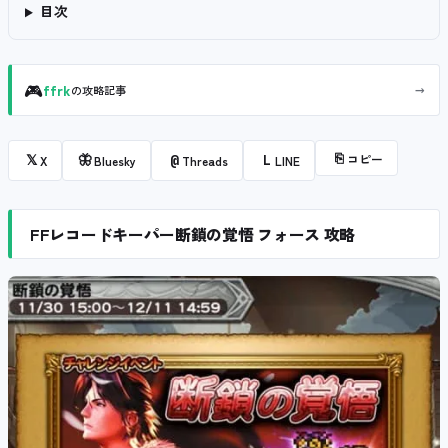
目次
🎮
→
ffrk
の攻略記事
⎘
コピー
𝕏
🦋
@
L
X
Bluesky
Threads
LINE
FFレコードキーパー断鎖の覚悟 フォース 攻略