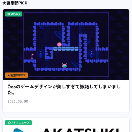
★
編集部PICK
HIGOPAGE
★
編集部PICK
Öooのゲームデザインが美しすぎて嫉妬してしまいまし
た。
2026.05.08
ビジネスニュース