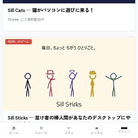
Sill Cats — 猫がパソコンに遊びに来る！
Steam にて無料配信中
SQOOL のゲーム
Sill Sticks — 怠け者の棒人間があなたのデスクトップにや
ってきます。
🏠
📰
✏️
💼
メニュー
ホーム
ニュース
コラム
ビジネス
Steam にて近日無料配信予定