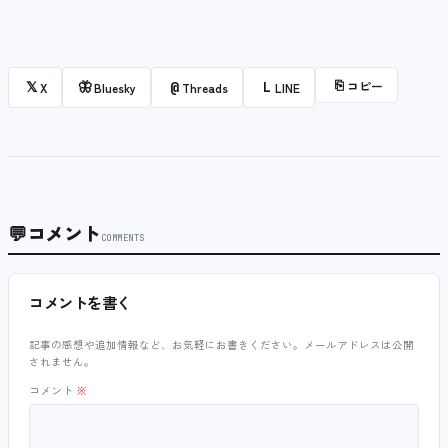
⎘
コピー
𝕏
🦋
@
L
X
Bluesky
Threads
LINE
💬
コメント
COMMENTS
コメントを書く
記事の感想や追加情報など、お気軽にお書きください。メールアドレスは公開
されません。
コメント
※