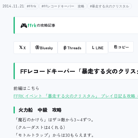
2014.11.21
#ffrk
#ffレコードキーパー 攻略
#暴走する火のクリスタル
🎮
ffrk
の攻略記事
⎘
コピー
𝕏
🦋
@
L
X
Bluesky
Threads
LINE
FFレコードキーパー「暴走する火のクリス
前編はこちら
FFRK イベント 「暴走する火のクリスタル」 プレイ日記＆攻略 
火力船 中級 攻略
「魔石のかけら」はザコ敵から3～4ずつ。
（クルーダストは4くれる）
「モトルトラップ」からは30もらえます。