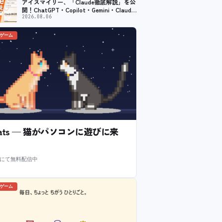
アイスマイリー、「Claude徹底解説」を公
開！ChatGPT・Copilot・Gemini・Claude
を機能別／業務別に比較―自社に合う生成
2026.08.06
AIの選び方がわかる実践ガイド
のゲーム
l Cats — 猫がパソコンに遊びに来
m にて無料配信中
のゲーム