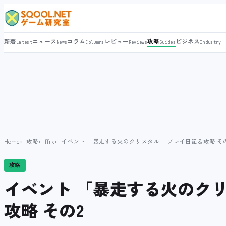
新着
ニュース
コラム
レビュー
攻略
ビジネス
Latest
News
Columns
Reviews
Guides
Industry
Home
攻略
ffrk
イベント 「暴走する火のクリスタル」 プレイ日記＆攻略 そ
攻略
イベント 「暴走する火のク
攻略 その2