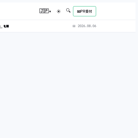
🔍
▾
🇯🇵
☀
📧
PR受付
L）
🐈‍⬛
📅
2026.08.06