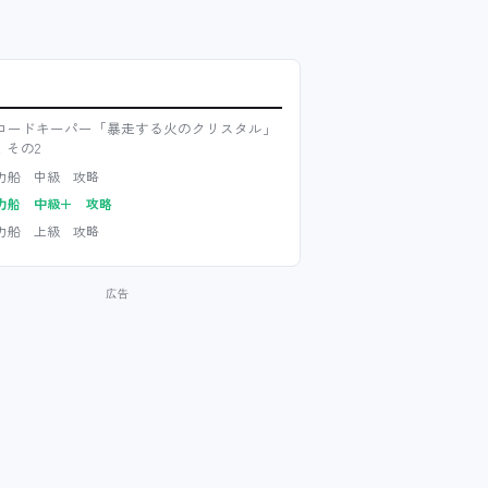
レコードキーパー「暴走する火のクリスタル」
！その2
力船 中級 攻略
力船 中級＋ 攻略
力船 上級 攻略