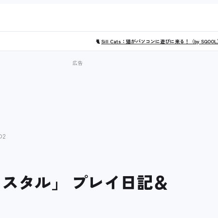
🐈
Sill Cats：猫がパソコンに遊びに来る！（by SQOO
の2
リスタル」 プレイ日記＆