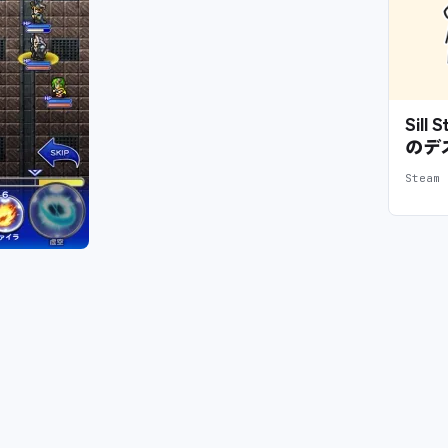
Sil
のデ
Stea
。