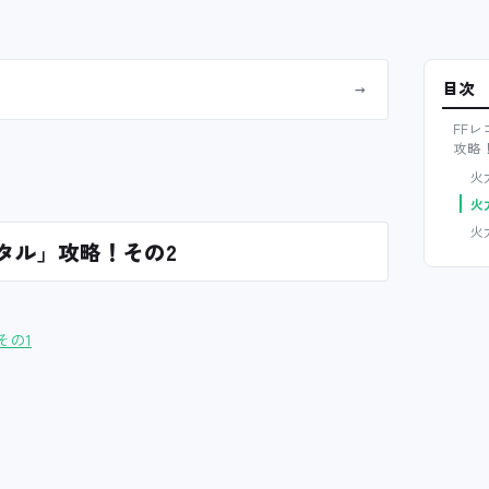
目次
→
FF
攻略
火
火
火
タル」攻略！その2
その1