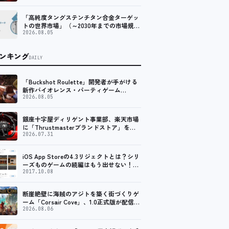
プ。 レーシング／フライトシム向けコント
ローラーを中心に、幅広くラインナップ
「高純度タングステンチタン合金ターゲッ
トの世界市場」（～2030年までの市場規模
予測）資料を発行、年平均6.5%で成長する
2026.08.05
見込み
ンキング
DAILY
「Buckshot Roulette」開発者が手がける
新作バイオレンス・パーティゲーム
「Machine Party」がSteam向けに配信開
2026.08.05
始
銀座十字屋ディリゲント事業部、楽天市場
に「Thrustmasterブランドストア」をオ
ープン。記念キャンペーンでポイントアッ
2026.07.31
プ。 レーシング／フライトシム向けコント
ローラーを中心に、幅広くラインナップ
iOS App Storeの4.3リジェクトとは？シリ
ーズものゲームの続編はもう出せない！？
脱出ゲームで相次ぐリジェクト
2017.10.08
断崖絶壁に海賊のアジトを築く街づくりゲ
ーム「Corsair Cove」、1.0正式版が配信開
始！
2026.08.06