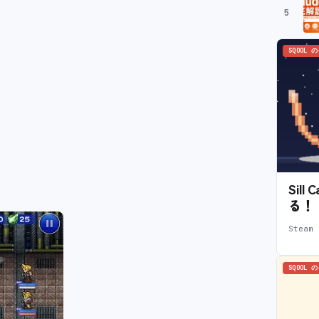
5
SQOOL 
Sil
る！
Stea
SQOOL 