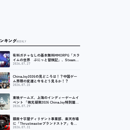
ンキング
WEEKLY
有料ガチャなしの基本無料MMORPG「スラ
イムの世界 ぷにっと冒険記」、Steam向
けの無料体験版が8月末に配信決定
2026.07.27
ChinaJoy2026の見どころは！？中国ゲー
ム界隈の変遷と今をどう見るか！？
2026.07.15
東映ゲームズ、上海のインディーゲームイ
ベント 「微光凝聚2026 ChinaJoy特別篇」
に登壇！
2026.07.29
銀座十字屋ディリゲント事業部、楽天市場
に「Thrustmasterブランドストア」をオ
ープン。記念キャンペーンでポイントアッ
2026.07.31