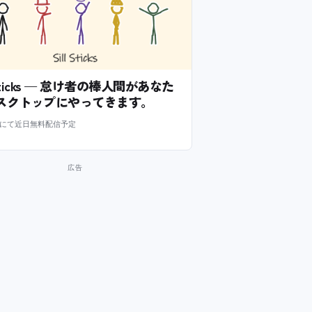
l Sticks — 怠け者の棒人間があなた
スクトップにやってきます。
m にて近日無料配信予定