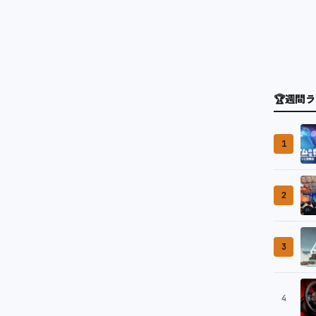
🏆
週間ラ
1
2
3
4