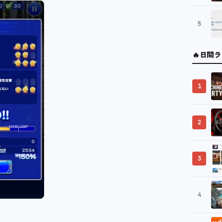
5
🔥
日間ラ
1
2
3
4