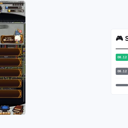
🎮
S
08.12
08.12