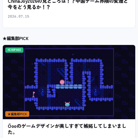
ChinaJoy2026の見どころは！？中国ゲーム界隈の変遷と
今をどう見るか！？
2026.07.15
★
編集部PICK
HIGOPAGE
★
編集部PICK
Öooのゲームデザインが美しすぎて嫉妬してしまいまし
た。