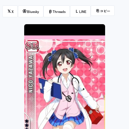
⎘
コピー
𝕏
🦋
@
L
X
Bluesky
Threads
LINE