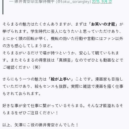
— 徳井青空＠出撃待機中 (@tokui_sorangley)
2015, 9月 22
そらまるの魅力はたくさんありますが、まずは
「お笑いの才能」
が
挙げられます。学生時代に芸人になりたいと思っていただけあり、
とにかく頭の回転が早く、機転の効いた行動や言動にはファン以外
の方も感心してしまうほど。
そらまるがいるだけで場が持つというか、安心して観ていられま
す。またそらまるの得意技は「真顔芸」なのでぜひとも動画などで
ご確認ください（笑）
さらにもう一つの魅力は
「絵が上手い」
ことです。漫画家も目指し
ていただけあり、絵もセンスも抜群。実際に雑誌で漫画を描く仕事
もされておられます。
好きな事が全て仕事に繋がっているそらまる。そんな才能溢れるそ
らまるをぜひご注目ください！
以上、矢澤にこ役の徳井青空さんでした！