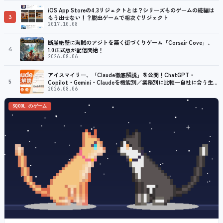
プ
iOS App Storeの4.3リジェクトとは？シリーズものゲームの続編は
3
もう出せない！？脱出ゲームで相次ぐリジェクト
2017.10.08
断崖絶壁に海賊のアジトを築く街づくりゲーム「Corsair Cove」、
4
1.0正式版が配信開始！
2026.08.06
アイスマイリー、「Claude徹底解説」を公開！ChatGPT・
5
Copilot・Gemini・Claudeを機能別／業務別に比較―自社に合う生成
AIの選び方がわかる実践ガイド
2026.08.06
SQOOL のゲーム