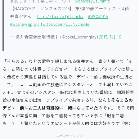
参加しまーす！楽しみ－！♡ RT
@cosplay_summit
:
【NAGOYAアニソンフェス2015】 第5弾発表アーティストは徳
井青空さん！
http://t.co/xTjtLuackv
#WCS2015
#wcsnewsjp
pic.twitter.com/LJJNycmAIe
— 徳井青空＠出撃待機中 (@tokui_sorangley)
2015, 7月 10
「そらまる」などの愛称で親しまれる徳井さん。青空と書いて「そ
ら」と読むので注意してください。 そらまるはラブライブでは珍し
く最初から声優を目指している組で、デビュー前は養成所の生徒と
して、ニコニコ動画の生放送にアシスタントとして出演していたこ
とも。 実はそのアシスタント時代に担当していた番組に、絢瀬絵里
役の南條さんが出演。ラブライブで共演する前、なんと
そらまるの
デビュー前にお二人は奇跡的に一緒になっていた
のです。 そこで南
條さんが本番に向けて服を二着持ってきている事に「服を二着
も！？」と驚いたというエピソードが個人的には大好きです（笑）
スポンサーリンク