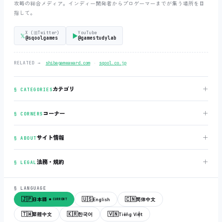
攻略の総合メディア。インディー開発者からプロゲーマーまでが集う場所を目
指して。
X (旧Twitter)
YouTube
𝕏
▶
@sqoolgames
@gamestudylab
‧
RELATED →
shibagameaward.com
sqool.co.jp
＋
カテゴリ
§ CATEGORIES
＋
コーナー
§ CORNERS
＋
サイト情報
§ ABOUT
＋
法務・規約
§ LEGAL
§ LANGUAGE
🇯🇵
🇺🇸
🇨🇳
日本語
English
简体中文
● CURRENT
🇹🇼
🇰🇷
🇻🇳
繁體中文
한국어
Tiếng Việt