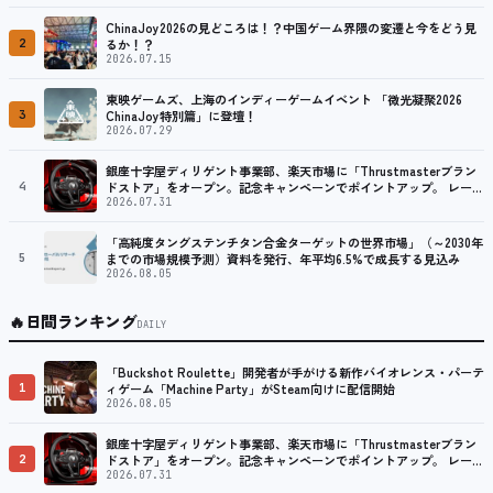
ChinaJoy2026の見どころは！？中国ゲーム界隈の変遷と今をどう見
2
るか！？
2026.07.15
東映ゲームズ、上海のインディーゲームイベント 「微光凝聚2026
3
ChinaJoy特別篇」に登壇！
2026.07.29
銀座十字屋ディリゲント事業部、楽天市場に「Thrustmasterブラン
4
ドストア」をオープン。記念キャンペーンでポイントアップ。 レーシ
ング／フライトシム向けコントローラーを中心に、幅広くラインナッ
2026.07.31
プ
「高純度タングステンチタン合金ターゲットの世界市場」（～2030年
5
までの市場規模予測）資料を発行、年平均6.5%で成長する見込み
2026.08.05
🔥
日間ランキング
DAILY
「Buckshot Roulette」開発者が手がける新作バイオレンス・パーテ
1
ィゲーム「Machine Party」がSteam向けに配信開始
2026.08.05
銀座十字屋ディリゲント事業部、楽天市場に「Thrustmasterブラン
2
ドストア」をオープン。記念キャンペーンでポイントアップ。 レーシ
ング／フライトシム向けコントローラーを中心に、幅広くラインナッ
2026.07.31