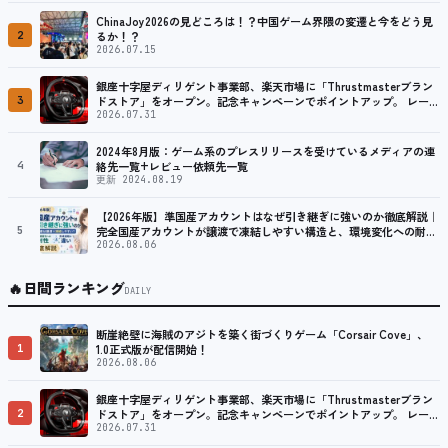
ChinaJoy2026の見どころは！？中国ゲーム界隈の変遷と今をどう見
2
るか！？
2026.07.15
銀座十字屋ディリゲント事業部、楽天市場に「Thrustmasterブラン
3
ドストア」をオープン。記念キャンペーンでポイントアップ。 レーシ
ング／フライトシム向けコントローラーを中心に、幅広くラインナッ
2026.07.31
プ
2024年8月版：ゲーム系のプレスリリースを受けているメディアの連
4
絡先一覧+レビュー依頼先一覧
更新 2024.08.19
【2026年版】準国産アカウントはなぜ引き継ぎに強いのか徹底解説｜
5
完全国産アカウントが譲渡で凍結しやすい構造と、環境変化への耐性
が生まれる形成過程の違い【アカバイ】
2026.08.06
🔥
日間ランキング
DAILY
断崖絶壁に海賊のアジトを築く街づくりゲーム「Corsair Cove」、
1
1.0正式版が配信開始！
2026.08.06
銀座十字屋ディリゲント事業部、楽天市場に「Thrustmasterブラン
2
ドストア」をオープン。記念キャンペーンでポイントアップ。 レーシ
ング／フライトシム向けコントローラーを中心に、幅広くラインナッ
2026.07.31
プ