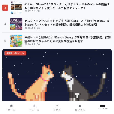
iOS App Storeの4.3リジェクトとは？シリーズものゲームの続編は
3
もう出せない！？脱出ゲームで相次ぐリジェクト
2017.10.08
デスクトップマスコットアプリ「Sill Cats」と「Tiny Pasture」の
4
Steamバンドルセットが販売開始。通常価格より10%割引
2026.08.06
平成レトロな団地ADV「Danchi Days」が10月30日に発売決定。認知
5
症のおばあちゃんのために夏祭り復活を目指す
2026.08.06
SQOOL のゲーム
🏠
📰
✏️
💼
メニュー
ホーム
ニュース
コラム
ビジネス