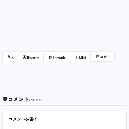
⎘
コピー
𝕏
🦋
@
L
X
Bluesky
Threads
LINE
💬
コメント
COMMENTS
コメントを書く