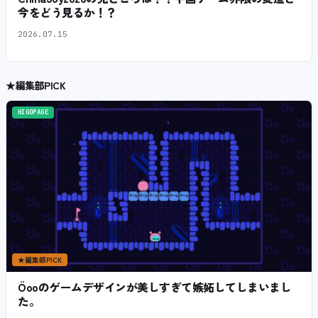
今をどう見るか！？
2026.07.15
★
編集部PICK
HIGOPAGE
★
編集部PICK
Öooのゲームデザインが美しすぎて嫉妬してしまいまし
た。