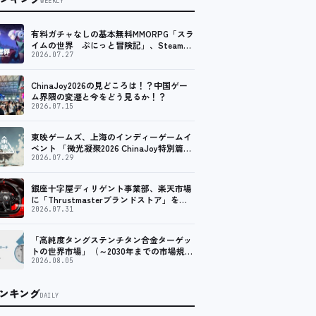
WEEKLY
有料ガチャなしの基本無料MMORPG「スラ
イムの世界 ぷにっと冒険記」、Steam向
けの無料体験版が8月末に配信決定
2026.07.27
ChinaJoy2026の見どころは！？中国ゲー
ム界隈の変遷と今をどう見るか！？
2026.07.15
東映ゲームズ、上海のインディーゲームイ
ベント 「微光凝聚2026 ChinaJoy特別篇」
に登壇！
2026.07.29
銀座十字屋ディリゲント事業部、楽天市場
に「Thrustmasterブランドストア」をオ
ープン。記念キャンペーンでポイントアッ
2026.07.31
プ。 レーシング／フライトシム向けコント
ローラーを中心に、幅広くラインナップ
「高純度タングステンチタン合金ターゲッ
トの世界市場」（～2030年までの市場規模
予測）資料を発行、年平均6.5%で成長する
2026.08.05
見込み
ンキング
DAILY