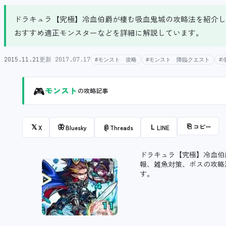
ドラキュラ【究極】冷血伯爵が棲む吸血鬼城の攻略法を紹介し
おすすめ適正モンスターなどを詳細に解説しています。
2015.11.21
更新 2017.07.17
#モンスト 攻略
#モンスト 降臨クエスト
#
🎮
モンスト
の攻略記事
⎘
コピー
𝕏
🦋
@
L
X
Bluesky
Threads
LINE
ドラキュラ【究極】冷血伯
報、雑魚対策、ボスの攻略
す。