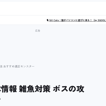
🐈
Sill Cats：猫がパソコンに遊びに来る！（by SQOO
略法 おすすめ適正モンスター
情報 雑魚対策 ボスの攻
ー