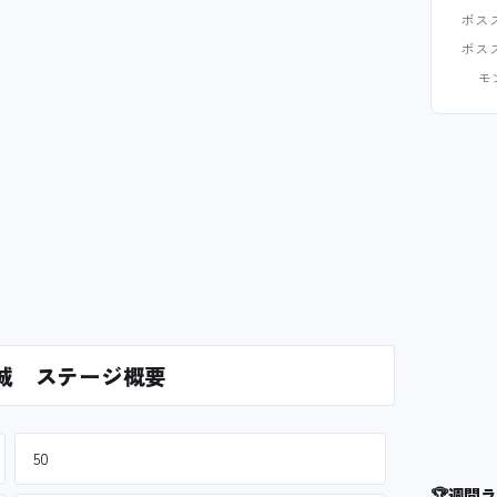
ボス
ボス
モ
城 ステージ概要
50
🏆
週間ラ