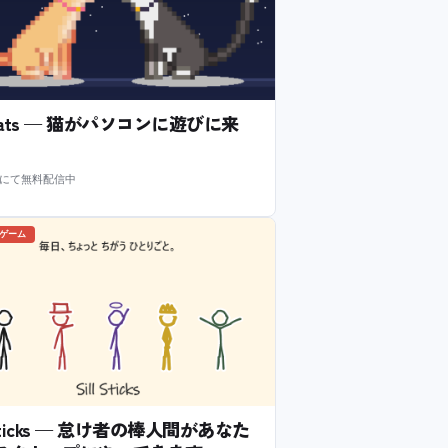
l Cats — 猫がパソコンに遊びに来
m にて無料配信中
のゲーム
l Sticks — 怠け者の棒人間があなた