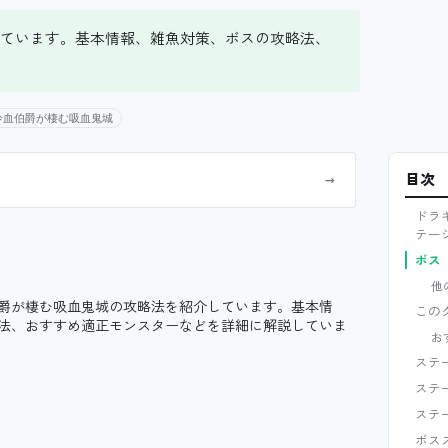
ています。基本情報、雑魚対策、ボスの攻略法、
冷血伯爵が棲む吸血鬼城
目次
→
ドラ
テー
ボス
他
爵が棲む吸血鬼城の攻略法を紹介しています。基本情
この
法、おすすめ適正モンスターなどを詳細に解説していま
お
ステ
ステ
ステ
ボス