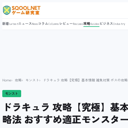
新着
ニュース
コラム
レビュー
攻略
ビジネス
Latest
News
Columns
Reviews
Guides
Industry
Home
攻略
モンスト
ドラキュラ 攻略【究極】基本情報 雑魚対策 ボスの攻
モンスト
ドラキュラ 攻略【究極】基本
略法 おすすめ適正モンスタ