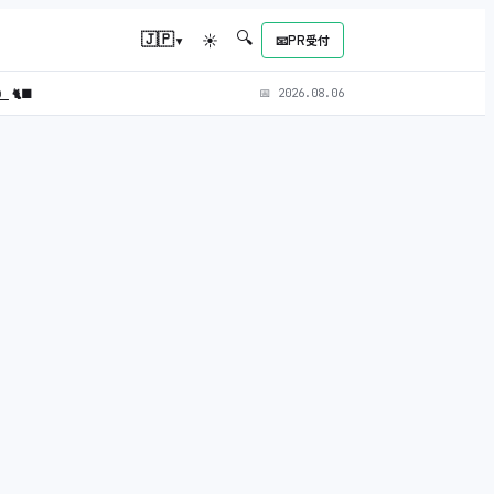
🔍
▾
🇯🇵
☀
📧
PR受付
L）
🐈‍⬛
📅
2026.08.06