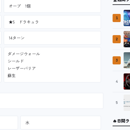
オーブ 1個
1
★5 ドラキュラ
14ターン
2
ダメージウォール
シールド
3
レーザーバリア
蘇生
4
5
🔥
日間ラ
水