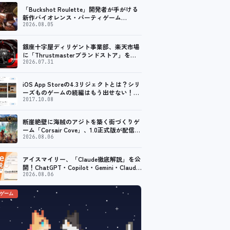
「Buckshot Roulette」開発者が手がける
新作バイオレンス・パーティゲーム
「Machine Party」がSteam向けに配信開
2026.08.05
始
銀座十字屋ディリゲント事業部、楽天市場
に「Thrustmasterブランドストア」をオ
ープン。記念キャンペーンでポイントアッ
2026.07.31
プ。 レーシング／フライトシム向けコント
ローラーを中心に、幅広くラインナップ
iOS App Storeの4.3リジェクトとは？シリ
ーズものゲームの続編はもう出せない！？
脱出ゲームで相次ぐリジェクト
2017.10.08
断崖絶壁に海賊のアジトを築く街づくりゲ
ーム「Corsair Cove」、1.0正式版が配信開
始！
2026.08.06
アイスマイリー、「Claude徹底解説」を公
開！ChatGPT・Copilot・Gemini・Claude
を機能別／業務別に比較―自社に合う生成
2026.08.06
AIの選び方がわかる実践ガイド
のゲーム