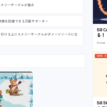
エナジーサークルが強み
状態を回復できる万能サポーター
Sil
て行ける上にエナジーサークルがダメージソースにな
る！
Stea
SQOOL 
Sil