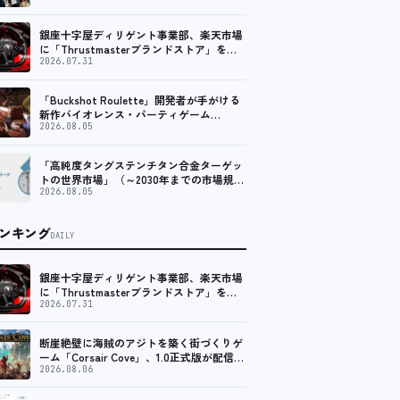
銀座十字屋ディリゲント事業部、楽天市場
に「Thrustmasterブランドストア」をオ
ープン。記念キャンペーンでポイントアッ
2026.07.31
プ。 レーシング／フライトシム向けコント
ローラーを中心に、幅広くラインナップ
「Buckshot Roulette」開発者が手がける
新作バイオレンス・パーティゲーム
「Machine Party」がSteam向けに配信開
2026.08.05
始
「高純度タングステンチタン合金ターゲッ
トの世界市場」（～2030年までの市場規模
予測）資料を発行、年平均6.5%で成長する
2026.08.05
見込み
ンキング
DAILY
銀座十字屋ディリゲント事業部、楽天市場
に「Thrustmasterブランドストア」をオ
ープン。記念キャンペーンでポイントアッ
2026.07.31
プ。 レーシング／フライトシム向けコント
ローラーを中心に、幅広くラインナップ
断崖絶壁に海賊のアジトを築く街づくりゲ
ーム「Corsair Cove」、1.0正式版が配信開
始！
2026.08.06