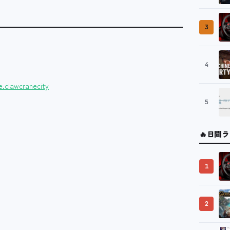
3
4
e.clawcranecity
5
🔥
日間ラ
1
2