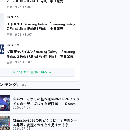
Z Fold8 Ultra | Fold8 | Flip8」 本日発売
更新
2026.08.07
PRワイヤー
＜ドコモ＞Samsung Galaxy 「Samsung Galaxy
Z Fold8 Ultra | Fold8 | Flip8」 本日発売
更新
2026.08.07
PRワイヤー
＜楽天モバイル＞Samsung Galaxy 「Samsung
Galaxy Z Fold8 Ultra | Fold8 | Flip8」 本日発売
更新
2026.08.07
PR ワイヤー 記事一覧へ →
ンキング
WEEKLY
有料ガチャなしの基本無料MMORPG「スラ
イムの世界 ぷにっと冒険記」、Steam向
けの無料体験版が8月末に配信決定
2026.07.27
ChinaJoy2026の見どころは！？中国ゲー
ム界隈の変遷と今をどう見るか！？
2026.07.15