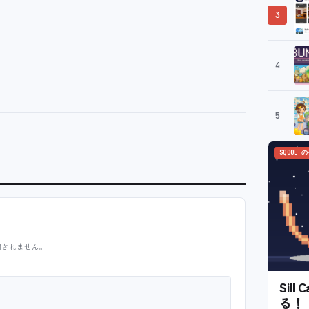
3
4
5
SQOOL 
開されません。
Sil
る！