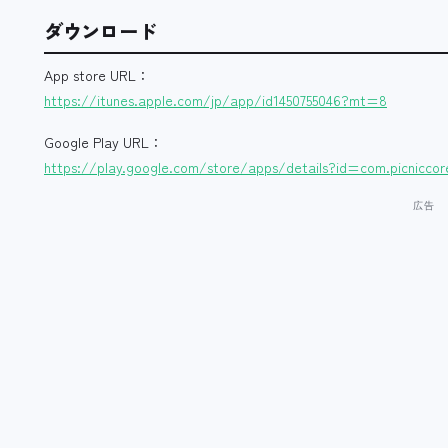
ダウンロード
App store URL：
https://itunes.apple.com/jp/app/id1450755046?mt=8
Google Play URL：
https://play.google.com/store/apps/details?id=com.picniccor