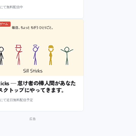
m にて無料配信中
のゲーム
l Sticks — 怠け者の棒人間があなた
スクトップにやってきます。
m にて近日無料配信予定