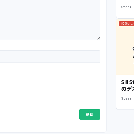
Stea
SQOOL 
Sil
のデ
Stea