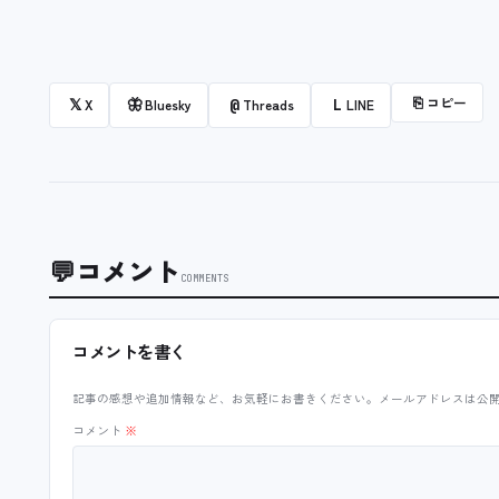
⎘
コピー
𝕏
🦋
@
L
X
Bluesky
Threads
LINE
💬
コメント
COMMENTS
コメントを書く
記事の感想や追加情報など、お気軽にお書きください。メールアドレスは公
コメント
※