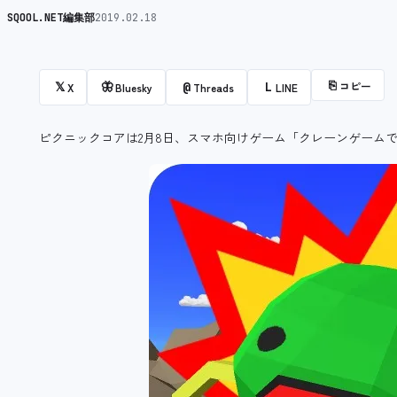
SQOOL.NET編集部
2019.02.18
⎘
コピー
𝕏
🦋
@
L
X
Bluesky
Threads
LINE
ピクニックコアは2月8日、スマホ向けゲーム「クレーンゲーム