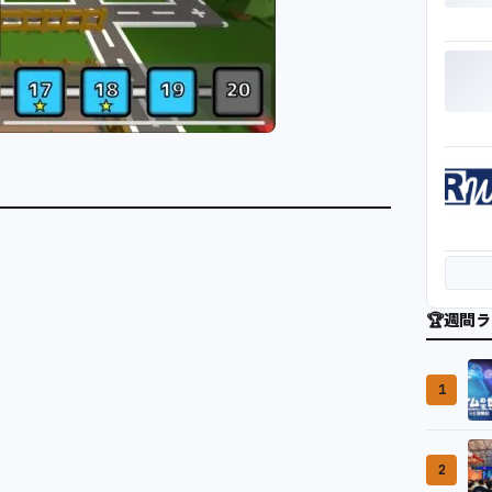
🏆
週間ラ
1
2