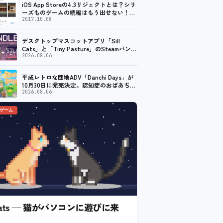
iOS App Storeの4.3リジェクトとは？シリ
ーズものゲームの続編はもう出せない！？
脱出ゲームで相次ぐリジェクト
2017.10.08
デスクトップマスコットアプリ「Sill
Cats」と「Tiny Pasture」のSteamバンド
ルセットが販売開始。通常価格より10%割
2026.08.06
引
平成レトロな団地ADV「Danchi Days」が
10月30日に発売決定。認知症のおばあちゃ
んのために夏祭り復活を目指す
2026.08.06
のゲーム
l Cats — 猫がパソコンに遊びに来