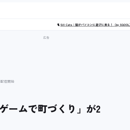
🐈
Sill Cats：猫がパソコンに遊びに来る！（by SQOO
り配信開始
ゲームで町づくり」が2