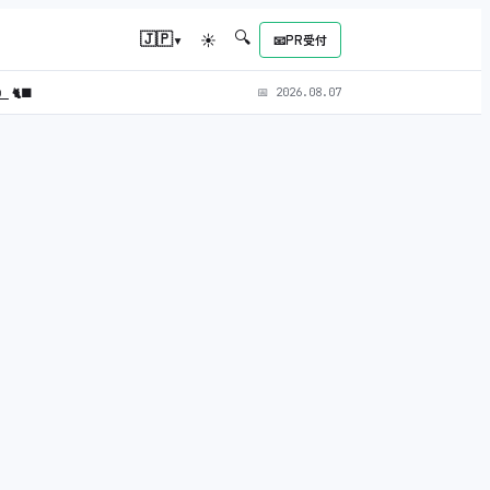
🔍
▾
🇯🇵
☀
📧
PR受付
L）
🐈‍⬛
📅
2026.08.07