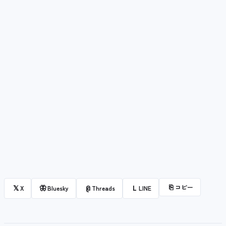
⎘
コピー
𝕏
🦋
@
L
X
Bluesky
Threads
LINE