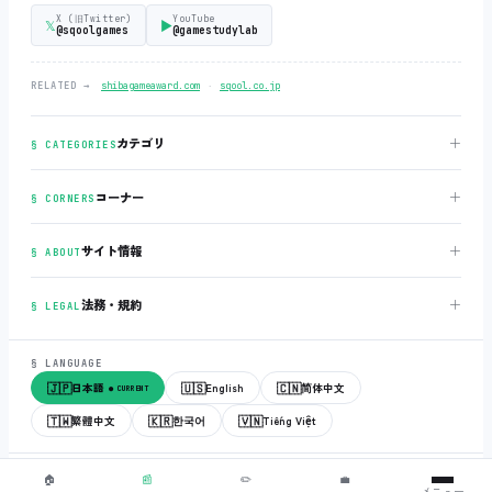
X (旧Twitter)
YouTube
𝕏
▶
@sqoolgames
@gamestudylab
‧
RELATED →
shibagameaward.com
sqool.co.jp
＋
カテゴリ
§ CATEGORIES
＋
コーナー
§ CORNERS
＋
サイト情報
§ ABOUT
＋
法務・規約
§ LEGAL
§ LANGUAGE
🇯🇵
🇺🇸
🇨🇳
日本語
English
简体中文
● CURRENT
🇹🇼
🇰🇷
🇻🇳
繁體中文
한국어
Tiếng Việt
© 2018-2026
sqool.co.jp
‧ All rights reserved.
v3.0.0
‧
build 20260505
‧
🏠
📰
✏️
💼
メニュー