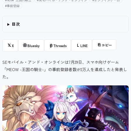
#MEOW 王国の騎士
#SEモバイル・アンド・オンライン
#オンラインゲーム
#事前登録
目次
⎘
コピー
𝕏
🦋
@
L
X
Bluesky
Threads
LINE
SEモバイル・アンド・オンラインは7月29日、スマホ向けゲーム
「MEOW -王国の騎士-」の事前登録者数が2万人を達成したと発表し
た。