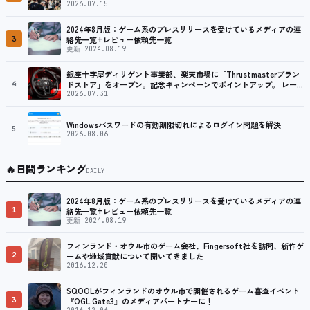
2026.07.15
2024年8月版：ゲーム系のプレスリリースを受けているメディアの連
3
絡先一覧+レビュー依頼先一覧
更新 2024.08.19
銀座十字屋ディリゲント事業部、楽天市場に「Thrustmasterブラン
4
ドストア」をオープン。記念キャンペーンでポイントアップ。 レーシ
ング／フライトシム向けコントローラーを中心に、幅広くラインナッ
2026.07.31
プ
Windowsパスワードの有効期限切れによるログイン問題を解決
5
2026.08.06
🔥
日間ランキング
DAILY
2024年8月版：ゲーム系のプレスリリースを受けているメディアの連
1
絡先一覧+レビュー依頼先一覧
更新 2024.08.19
フィンランド・オウル市のゲーム会社、Fingersoft社を訪問、新作ゲ
2
ームや地域貢献について聞いてきました
2016.12.20
SQOOLがフィンランドのオウル市で開催されるゲーム審査イベント
3
『OGL Gate3』のメディアパートナーに！