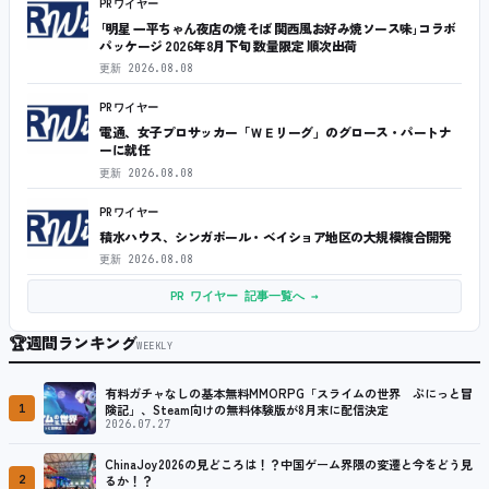
PRワイヤー
｢明星 一平ちゃん夜店の焼そば 関西風お好み焼ソース味｣コラボ
パッケージ 2026年8月下旬 数量限定 順次出荷
更新
2026.08.08
PRワイヤー
電通、女子プロサッカー「ＷＥリーグ」のグロース・パートナ
ーに就任
更新
2026.08.08
PRワイヤー
積水ハウス、シンガポール・ベイショア地区の大規模複合開発
更新
2026.08.08
PR ワイヤー 記事一覧へ →
🏆
週間ランキング
WEEKLY
有料ガチャなしの基本無料MMORPG「スライムの世界 ぷにっと冒
1
険記」、Steam向けの無料体験版が8月末に配信決定
2026.07.27
ChinaJoy2026の見どころは！？中国ゲーム界隈の変遷と今をどう見
2
るか！？