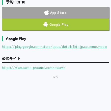
予約TOP10
App Store
Google Play
Google Play
https://play.google.com/store/apps/details?id=jp.co.semo.meow
公式サイト
https://www.semo-product.com/meow/