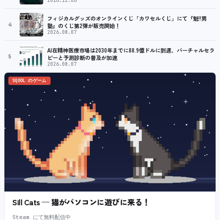
2016.12.06
フィジカルグッズのオンラインくじ「カワセルくじ」にて『魁!!男
4
塾』のくじ第2弾が販売開始！
2026.08.07
AI在精神医療市場は2030年までに88.9億ドルに到達、バーチャルセラ
5
ピーと予測診断の普及が加速
2026.08.07
SQOOL のゲーム
Sill Cats — 猫がパソコンに遊びに来る！
Steam にて無料配信中