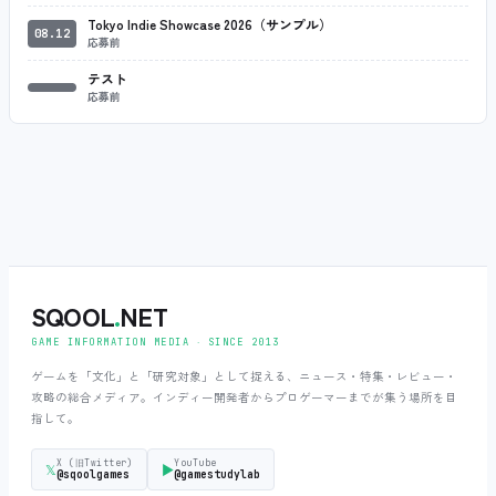
Tokyo Indie Showcase 2026（サンプル）
08.12
応募前
テスト
応募前
SQOOL
.
NET
GAME INFORMATION MEDIA ‧ SINCE 2013
ゲームを「文化」と「研究対象」として捉える、ニュース・特集・レビュー・
攻略の総合メディア。インディー開発者からプロゲーマーまでが集う場所を目
指して。
X (旧Twitter)
YouTube
𝕏
▶
@sqoolgames
@gamestudylab