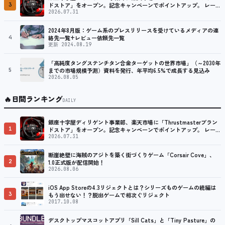
3
ドストア」をオープン。記念キャンペーンでポイントアップ。 レーシ
ング／フライトシム向けコントローラーを中心に、幅広くラインナッ
2026.07.31
プ
2024年8月版：ゲーム系のプレスリリースを受けているメディアの連
4
絡先一覧+レビュー依頼先一覧
更新 2024.08.19
「高純度タングステンチタン合金ターゲットの世界市場」（～2030年
5
までの市場規模予測）資料を発行、年平均6.5%で成長する見込み
2026.08.05
🔥
日間ランキング
DAILY
銀座十字屋ディリゲント事業部、楽天市場に「Thrustmasterブラン
1
ドストア」をオープン。記念キャンペーンでポイントアップ。 レーシ
ング／フライトシム向けコントローラーを中心に、幅広くラインナッ
2026.07.31
プ
断崖絶壁に海賊のアジトを築く街づくりゲーム「Corsair Cove」、
2
1.0正式版が配信開始！
2026.08.06
iOS App Storeの4.3リジェクトとは？シリーズものゲームの続編は
3
もう出せない！？脱出ゲームで相次ぐリジェクト
2017.10.08
デスクトップマスコットアプリ「Sill Cats」と「Tiny Pasture」の