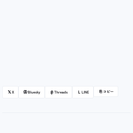
⎘
コピー
𝕏
🦋
@
L
X
Bluesky
Threads
LINE