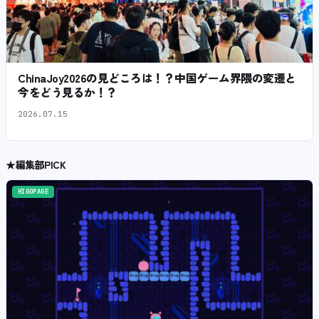
ChinaJoy2026の見どころは！？中国ゲーム界隈の変遷と
今をどう見るか！？
2026.07.15
★
編集部PICK
HIGOPAGE