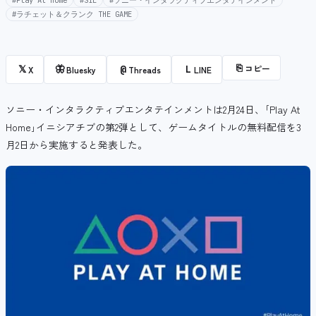
#Play At Home
#SIE
#ソニー・インタラクティブエンタテインメント
#ラチェット＆クランク THE GAME
⎘
コピー
𝕏
🦋
@
L
X
Bluesky
Threads
LINE
ソニー・インタラクティブエンタテインメントは2月24日、｢Play At
Home｣イニシアチブの第2弾として、ゲームタイトルの無料配信を3
月2日から実施すると発表した。