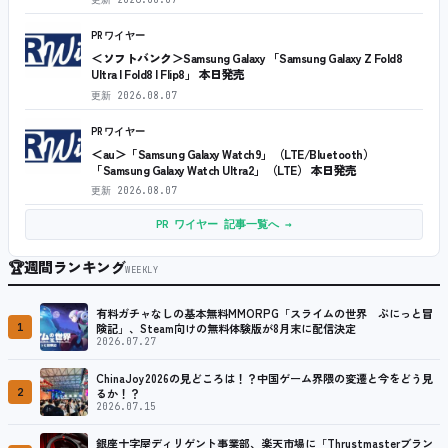
PRワイヤー
＜ソフトバンク＞Samsung Galaxy 「Samsung Galaxy Z Fold8
Ultra | Fold8 | Flip8」 本日発売
更新
2026.08.07
PRワイヤー
＜au＞「Samsung Galaxy Watch9」（LTE/Bluetooth）
「Samsung Galaxy Watch Ultra2」（LTE） 本日発売
更新
2026.08.07
PR ワイヤー 記事一覧へ →
🏆
週間ランキング
WEEKLY
有料ガチャなしの基本無料MMORPG「スライムの世界 ぷにっと冒
1
険記」、Steam向けの無料体験版が8月末に配信決定
2026.07.27
ChinaJoy2026の見どころは！？中国ゲーム界隈の変遷と今をどう見
2
るか！？
2026.07.15
銀座十字屋ディリゲント事業部、楽天市場に「Thrustmasterブラン