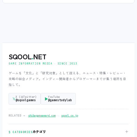
SQOOL
.
NET
GAME INFORMATION MEDIA ‧ SINCE 2013
ゲームを「文化」と「研究対象」として捉える、ニュース・特集・レビュー・
攻略の総合メディア。インディー開発者からプロゲーマーまでが集う場所を目
指して。
X (旧Twitter)
YouTube
𝕏
▶
@sqoolgames
@gamestudylab
‧
RELATED →
shibagameaward.com
sqool.co.jp
＋
カテゴリ
§ CATEGORIES