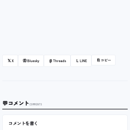
⎘
コピー
𝕏
🦋
@
L
X
Bluesky
Threads
LINE
💬
コメント
COMMENTS
コメントを書く