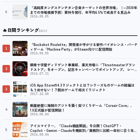
プ
「高純度タングステンチタン合金ターゲットの世界市場」（～2030年
5
までの市場規模予測）資料を発行、年平均6.5%で成長する見込み
2026.08.05
🔥
日間ランキング
DAILY
「Buckshot Roulette」開発者が手がける新作バイオレンス・パーテ
1
ィゲーム「Machine Party」がSteam向けに配信開始
2026.08.05
銀座十字屋ディリゲント事業部、楽天市場に「Thrustmasterブラン
2
ドストア」をオープン。記念キャンペーンでポイントアップ。 レーシ
ング／フライトシム向けコントローラーを中心に、幅広くラインナッ
2026.07.31
プ
iOS App Storeの4.3リジェクトとは？シリーズものゲームの続編は
3
もう出せない！？脱出ゲームで相次ぐリジェクト
2017.10.08
断崖絶壁に海賊のアジトを築く街づくりゲーム「Corsair Cove」、
4
1.0正式版が配信開始！
2026.08.06
アイスマイリー、「Claude徹底解説」を公開！ChatGPT・
5
Copilot・Gemini・Claudeを機能別／業務別に比較―自社に合う生成
AIの選び方がわかる実践ガイド
2026.08.06