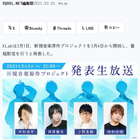
SQOOL.NET編集部
2021.03.01
#KLab
⎘
コピー
𝕏
🦋
@
L
X
Bluesky
Threads
LINE
KLabは3月1日、新規音楽原作プロジェクトを3月4日から開始し、番
組配信を行うと発表した。