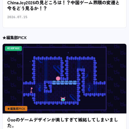
ChinaJoy2026の見どころは！？中国ゲーム界隈の変遷と
今をどう見るか！？
2026.07.15
★
編集部PICK
HIGOPAGE
★
編集部PICK
Öooのゲームデザインが美しすぎて嫉妬してしまいまし
た。