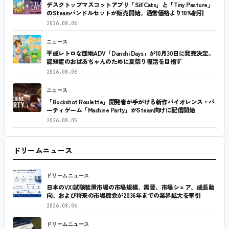
デスクトップマスコットアプリ「Sill Cats」と「Tiny Pasture」
のSteamバンドルセットが販売開始。通常価格より10%割引
2026.08.06
ニュース
平成レトロな団地ADV「Danchi Days」が10月30日に発売決定。
認知症のおばあちゃんのために夏祭り復活を目指す
2026.08.06
ニュース
「Buckshot Roulette」開発者が手がける新作バイオレンス・パ
ーティゲーム「Machine Party」がSteam向けに配信開始
2026.08.05
ドリームニュース
ドリームニュース
日本のVXI試験装置市場の市場規模、需要、市場シェア、成長動
向、および将来の市場機会が2036年までの業界拡大を牽引
2026.08.06
ドリームニュース