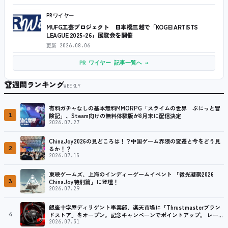
PRワイヤー
MUFG工芸プロジェクト 日本橋三越で「KOGEI ARTISTS
LEAGUE 2025-26」展覧会を開催
更新
2026.08.06
PR ワイヤー 記事一覧へ →
🏆
週間ランキング
WEEKLY
有料ガチャなしの基本無料MMORPG「スライムの世界 ぷにっと冒
1
険記」、Steam向けの無料体験版が8月末に配信決定
2026.07.27
ChinaJoy2026の見どころは！？中国ゲーム界隈の変遷と今をどう見
2
るか！？
2026.07.15
東映ゲームズ、上海のインディーゲームイベント 「微光凝聚2026
3
ChinaJoy特別篇」に登壇！
2026.07.29
銀座十字屋ディリゲント事業部、楽天市場に「Thrustmasterブラン
4
ドストア」をオープン。記念キャンペーンでポイントアップ。 レーシ
ング／フライトシム向けコントローラーを中心に、幅広くラインナッ
2026.07.31