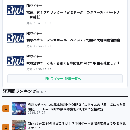
PRワイヤー
電通、女子プロサッカー「ＷＥリーグ」のグロース・パートナ
ーに就任
更新
2026.08.08
PRワイヤー
積水ハウス、シンガポール・ベイショア地区の大規模複合開発
更新
2026.08.08
PRワイヤー
政府全体でこども・若者の自殺防止に向けた取組を強化します
更新
2026.08.08
PR ワイヤー 記事一覧へ →
🏆
週間ランキング
WEEKLY
有料ガチャなしの基本無料MMORPG「スライムの世界 ぷにっと冒
1
険記」、Steam向けの無料体験版が8月末に配信決定
2026.07.27
ChinaJoy2026の見どころは！？中国ゲーム界隈の変遷と今をどう見
2
るか！？