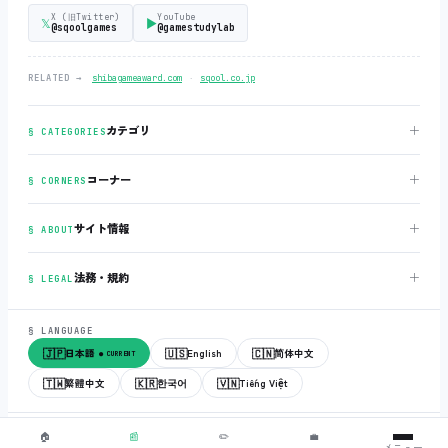
X (旧Twitter)
YouTube
𝕏
▶
@sqoolgames
@gamestudylab
‧
RELATED →
shibagameaward.com
sqool.co.jp
＋
カテゴリ
§ CATEGORIES
＋
コーナー
§ CORNERS
＋
サイト情報
§ ABOUT
＋
法務・規約
§ LEGAL
§ LANGUAGE
🇯🇵
🇺🇸
🇨🇳
日本語
English
简体中文
● CURRENT
🇹🇼
🇰🇷
🇻🇳
繁體中文
한국어
Tiếng Việt
© 2018-2026
sqool.co.jp
‧ All rights reserved.
v3.0.0
‧
build 20260505
‧
🏠
📰
✏️
💼
メニュー