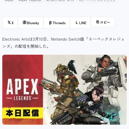
#Apex
#Apex Legends
#Electronic Arts
#エーペックスレジェンズ
⎘
コピー
𝕏
🦋
@
L
X
Bluesky
Threads
LINE
Electronic Artsは3月10日、
Nintendo Switch版
「エーペックスレジェ
ンズ」の配信を開始した。