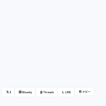
⎘
コピー
𝕏
🦋
@
L
X
Bluesky
Threads
LINE