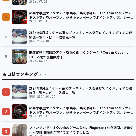
2026.07.15
銀座十字屋ディリゲント事業部、楽天市場に「Thrustmasterブラン
3
ドストア」をオープン。記念キャンペーンでポイントアップ。 レーシ
ング／フライトシム向けコントローラーを中心に、幅広くラインナッ
2026.07.31
プ
2024年8月版：ゲーム系のプレスリリースを受けているメディアの連
4
絡先一覧+レビュー依頼先一覧
更新 2024.08.19
断崖絶壁に海賊のアジトを築く街づくりゲーム「Corsair Cove」、
5
1.0正式版が配信開始！
2026.08.06
🔥
日間ランキング
DAILY
2024年8月版：ゲーム系のプレスリリースを受けているメディアの連
1
絡先一覧+レビュー依頼先一覧
更新 2024.08.19
銀座十字屋ディリゲント事業部、楽天市場に「Thrustmasterブラン
2
ドストア」をオープン。記念キャンペーンでポイントアップ。 レーシ
ング／フライトシム向けコントローラーを中心に、幅広くラインナッ
2026.07.31
プ
フィンランド・オウル市のゲーム会社、Fingersoft社を訪問、新作ゲ
3
ームや地域貢献について聞いてきました