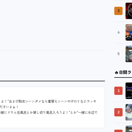
3
4
5
🔥
日間ラ
1
こうよ！”および脱衣シーンダメなら着替えシーンやポロリなどラッキ
くださいよぉ！
”一緒にドラム缶風呂とか貸し切り風呂入ろうよ！”とか”一緒に水辺で
2