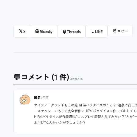
⎘
コピー
𝕏
🦋
@
L
X
Bluesky
Threads
LINE
💬
コメント (1 件)
COMMENTS
匿名
5年前
マイティークラフトもこの際HiPaiパラダイスの１と２”温泉に行
ースケベシーンありで完全新作にHiPaiパラダイス３作って出して
HiPaiパラダイス新作副題は”コスプレ生着替えみてみたい？”とか
水浴び”なんかいかがでしょうか？