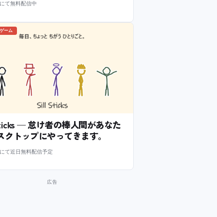
m にて無料配信中
のゲーム
l Sticks — 怠け者の棒人間があなた
スクトップにやってきます。
m にて近日無料配信予定