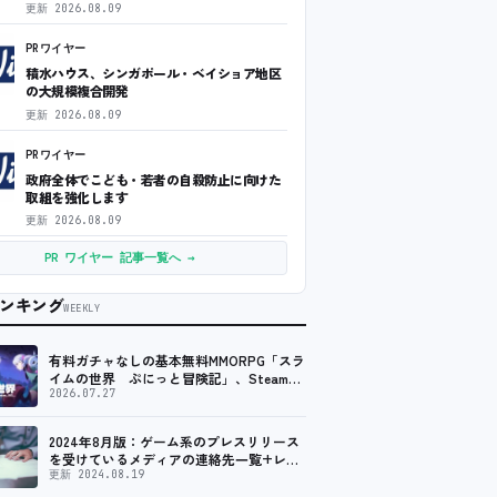
更新
2026.08.09
PRワイヤー
積水ハウス、シンガポール・ベイショア地区
の大規模複合開発
更新
2026.08.09
PRワイヤー
政府全体でこども・若者の自殺防止に向けた
取組を強化します
更新
2026.08.09
PR ワイヤー 記事一覧へ →
ンキング
WEEKLY
有料ガチャなしの基本無料MMORPG「スラ
イムの世界 ぷにっと冒険記」、Steam向
けの無料体験版が8月末に配信決定
2026.07.27
2024年8月版：ゲーム系のプレスリリース
を受けているメディアの連絡先一覧+レビ
ュー依頼先一覧
更新 2024.08.19