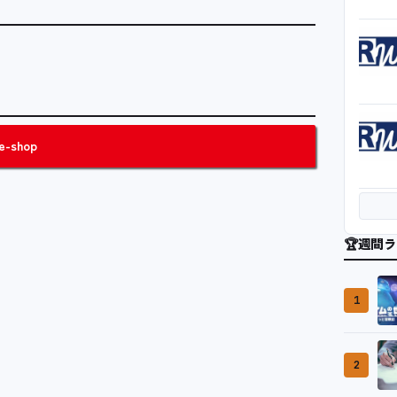
e-shop
🏆
週間ラ
1
2