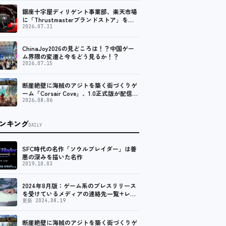
銀座十字屋ディリゲント事業部、楽天市場
に「Thrustmasterブランドストア」をオ
ープン。記念キャンペーンでポイントアッ
2026.07.31
プ。 レーシング／フライトシム向けコント
ローラーを中心に、幅広くラインナップ
ChinaJoy2026の見どころは！？中国ゲー
ム界隈の変遷と今をどう見るか！？
2026.07.15
断崖絶壁に海賊のアジトを築く街づくりゲ
ーム「Corsair Cove」、1.0正式版が配信開
始！
2026.08.06
ンキング
DAILY
SFC時代の名作「ソウルブレイダー」は善
悪の深みを描いた名作
2019.10.03
2024年8月版：ゲーム系のプレスリリース
を受けているメディアの連絡先一覧+レビ
ュー依頼先一覧
更新 2024.08.19
断崖絶壁に海賊のアジトを築く街づくりゲ