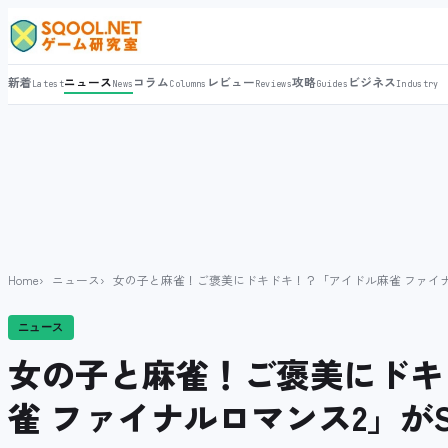
新着
ニュース
コラム
レビュー
攻略
ビジネス
Latest
News
Columns
Reviews
Guides
Industry
Home
ニュース
女の子と麻雀！ご褒美にドキドキ！？「アイドル麻雀 ファイナル
ニュース
女の子と麻雀！ご褒美にドキ
雀 ファイナルロマンス2」がS