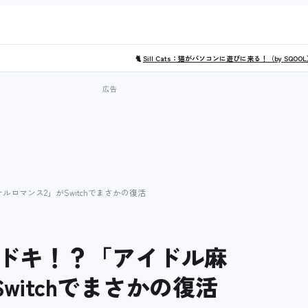
🐈
Sill Cats：猫がパソコンに遊びに来る！（by SQOO
ロマンス2」がSwitchでまさかの復活
ドキ！？「アイドル麻
witchでまさかの復活