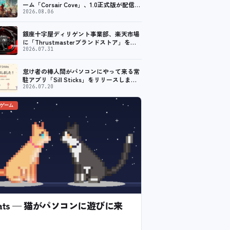
ーム「Corsair Cove」、1.0正式版が配信開
始！
2026.08.06
銀座十字屋ディリゲント事業部、楽天市場
に「Thrustmasterブランドストア」をオ
ープン。記念キャンペーンでポイントアッ
2026.07.31
プ。 レーシング／フライトシム向けコント
ローラーを中心に、幅広くラインナップ
怠け者の棒人間がパソコンにやって来る常
駐アプリ「Sill Sticks」をリリースしまし
た！
2026.07.20
のゲーム
l Cats — 猫がパソコンに遊びに来