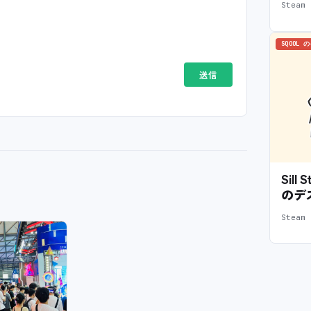
Stea
SQOOL 
Sil
のデ
Stea