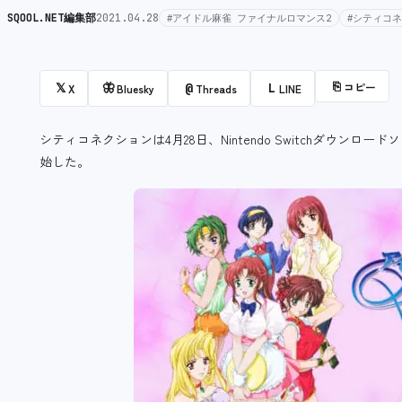
SQOOL.NET編集部
2021.04.28
#アイドル麻雀 ファイナルロマンス2
#シティコ
⎘
コピー
𝕏
🦋
@
L
X
Bluesky
Threads
LINE
シティコネクションは4月28日、Nintendo Switchダウン
始した。