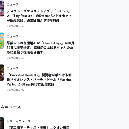
ニュース
デスクトップマスコットアプリ「Sill Cats」
と「Tiny Pasture」のSteamバンドルセット
が販売開始。通常価格より10%割引
2026.08.06
ニュース
平成レトロな団地ADV「Danchi Days」が10月
30日に発売決定。認知症のおばあちゃんのた
めに夏祭り復活を目指す
2026.08.06
ニュース
「Buckshot Roulette」開発者が手がける新
作バイオレンス・パーティゲーム「Machine
Party」がSteam向けに配信開始
2026.08.05
ームニュース
ドリームニュース
【第二弾アーティスト発表】ニクオン町田