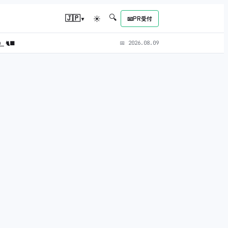
🔍
▾
🇯🇵
☀
📧
PR受付
L）
🐈‍⬛
📅
2026.08.09