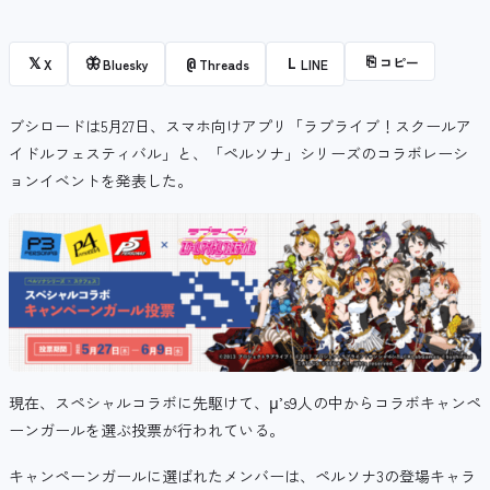
⎘
コピー
𝕏
🦋
@
L
X
Bluesky
Threads
LINE
ブシロードは5月27日、スマホ向けアプリ「ラブライブ！スクールア
イドルフェスティバル」と、「ペルソナ」シリーズのコラボレーシ
ョンイベントを発表した。
現在、スペシャルコラボに先駆けて、
μ’s9人の中から
コラボキャンペ
ーンガールを選ぶ投票が行われている。
キャンペーンガールに選ばれたメンバーは、ペルソナ3の登場キャラ