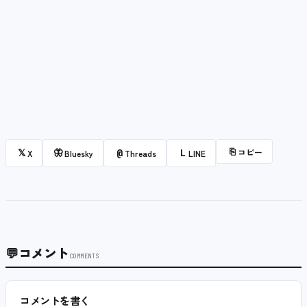
⎘
コピー
𝕏
🦋
@
L
X
Bluesky
Threads
LINE
💬
コメント
COMMENTS
コメントを書く