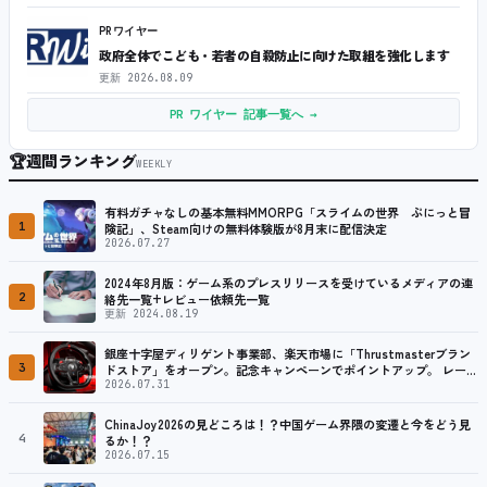
PRワイヤー
政府全体でこども・若者の自殺防止に向けた取組を強化します
更新
2026.08.09
PR ワイヤー 記事一覧へ →
🏆
週間ランキング
WEEKLY
有料ガチャなしの基本無料MMORPG「スライムの世界 ぷにっと冒
1
険記」、Steam向けの無料体験版が8月末に配信決定
2026.07.27
2024年8月版：ゲーム系のプレスリリースを受けているメディアの連
2
絡先一覧+レビュー依頼先一覧
更新 2024.08.19
銀座十字屋ディリゲント事業部、楽天市場に「Thrustmasterブラン
3
ドストア」をオープン。記念キャンペーンでポイントアップ。 レーシ
ング／フライトシム向けコントローラーを中心に、幅広くラインナッ
2026.07.31
プ
ChinaJoy2026の見どころは！？中国ゲーム界隈の変遷と今をどう見
4
るか！？
2026.07.15