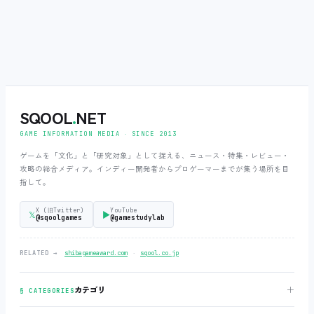
SQOOL
.
NET
GAME INFORMATION MEDIA ‧ SINCE 2013
ゲームを「文化」と「研究対象」として捉える、ニュース・特集・レビュー・
攻略の総合メディア。インディー開発者からプロゲーマーまでが集う場所を目
指して。
X (旧Twitter)
YouTube
𝕏
▶
@sqoolgames
@gamestudylab
‧
RELATED →
shibagameaward.com
sqool.co.jp
＋
カテゴリ
§ CATEGORIES