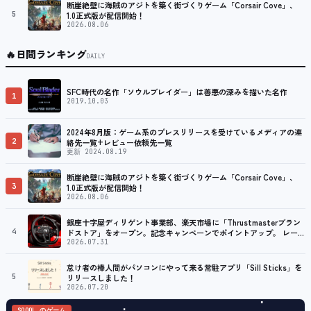
断崖絶壁に海賊のアジトを築く街づくりゲーム「Corsair Cove」、
5
1.0正式版が配信開始！
2026.08.06
🔥
日間ランキング
DAILY
SFC時代の名作「ソウルブレイダー」は善悪の深みを描いた名作
1
2019.10.03
2024年8月版：ゲーム系のプレスリリースを受けているメディアの連
2
絡先一覧+レビュー依頼先一覧
更新 2024.08.19
断崖絶壁に海賊のアジトを築く街づくりゲーム「Corsair Cove」、
3
1.0正式版が配信開始！
2026.08.06
銀座十字屋ディリゲント事業部、楽天市場に「Thrustmasterブラン
4
ドストア」をオープン。記念キャンペーンでポイントアップ。 レーシ
ング／フライトシム向けコントローラーを中心に、幅広くラインナッ
2026.07.31
プ
怠け者の棒人間がパソコンにやって来る常駐アプリ「Sill Sticks」を
5
リリースしました！
2026.07.20
SQOOL のゲーム