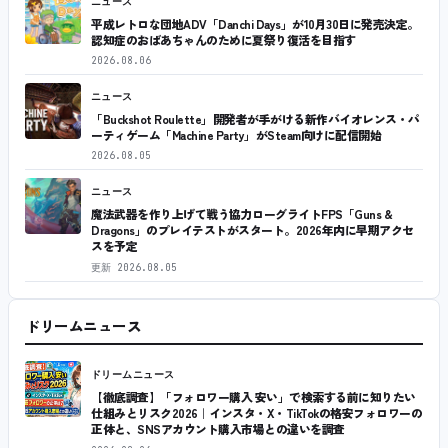
ニュース
平成レトロな団地ADV「Danchi Days」が10月30日に発売決定。
認知症のおばあちゃんのために夏祭り復活を目指す
2026.08.06
ニュース
「Buckshot Roulette」開発者が手がける新作バイオレンス・パ
ーティゲーム「Machine Party」がSteam向けに配信開始
2026.08.05
ニュース
魔法武器を作り上げて戦う協力ローグライトFPS「Guns &
Dragons」のプレイテストがスタート。2026年内に早期アクセ
スを予定
更新
2026.08.05
ドリームニュース
ドリームニュース
【徹底調査】「フォロワー購入 安い」で検索する前に知りたい
仕組みとリスク2026｜インスタ・X・TikTokの格安フォロワーの
正体と、SNSアカウント購入市場との違いを調査