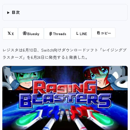
目次
⎘
コピー
𝕏
🦋
@
L
X
Bluesky
Threads
LINE
レジスタは6月10日、Switch向けダウンロードソフト「レイジングブ
ラスターズ」を6月24日に発売すると発表した。