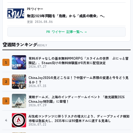
PRワイヤー
物流2028年問題を「危機」から「成長の機会」へ。
更新
2026.08.06
PR ワイヤー 記事一覧へ →
🏆
週間ランキング
WEEKLY
有料ガチャなしの基本無料MMORPG「スライムの世界 ぷにっと冒
1
険記」、Steam向けの無料体験版が8月末に配信決定
2026.07.27
ChinaJoy2026の見どころは！？中国ゲーム界隈の変遷と今をどう見
2
るか！？
2026.07.15
東映ゲームズ、上海のインディーゲームイベント 「微光凝聚2026
3
ChinaJoy特別篇」に登壇！
2026.07.29
AI生成コンテンツに伴うリスクの増大により、ディープフェイク検知
4
市場は急拡大し、2035年には90億米ドルに達する見通し
2026.07.22