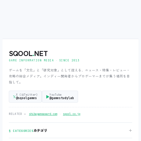
SQOOL
.
NET
GAME INFORMATION MEDIA ‧ SINCE 2013
ゲームを「文化」と「研究対象」として捉える、ニュース・特集・レビュー・
攻略の総合メディア。インディー開発者からプロゲーマーまでが集う場所を目
指して。
X (旧Twitter)
YouTube
𝕏
▶
@sqoolgames
@gamestudylab
‧
RELATED →
shibagameaward.com
sqool.co.jp
＋
カテゴリ
§ CATEGORIES