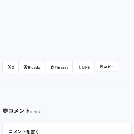
⎘
コピー
𝕏
🦋
@
L
X
Bluesky
Threads
LINE
💬
コメント
COMMENTS
コメントを書く