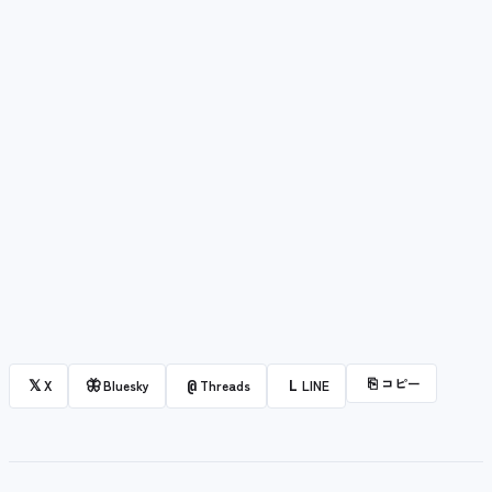
⎘
コピー
𝕏
🦋
@
L
X
Bluesky
Threads
LINE