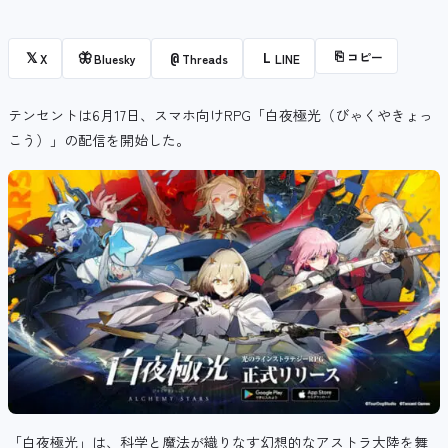
⎘
コピー
𝕏
🦋
@
L
X
Bluesky
Threads
LINE
テンセントは6月17日、スマホ向けRPG「白夜極光（びゃくやきょっ
こう）」の配信を開始した。
「白夜極光」は、科学と魔法が織りなす幻想的なアストラ大陸を舞