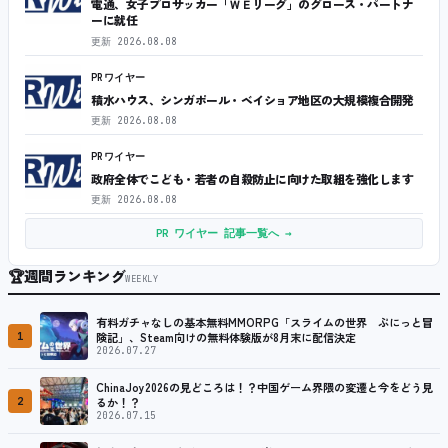
電通、女子プロサッカー「ＷＥリーグ」のグロース・パートナ
ーに就任
更新
2026.08.08
PRワイヤー
積水ハウス、シンガポール・ベイショア地区の大規模複合開発
更新
2026.08.08
PRワイヤー
政府全体でこども・若者の自殺防止に向けた取組を強化します
更新
2026.08.08
PR ワイヤー 記事一覧へ →
🏆
週間ランキング
WEEKLY
有料ガチャなしの基本無料MMORPG「スライムの世界 ぷにっと冒
1
険記」、Steam向けの無料体験版が8月末に配信決定
2026.07.27
ChinaJoy2026の見どころは！？中国ゲーム界隈の変遷と今をどう見
2
るか！？
2026.07.15