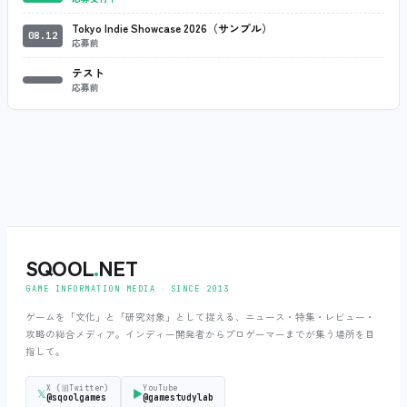
Tokyo Indie Showcase 2026（サンプル）
08.12
応募前
テスト
応募前
SQOOL
.
NET
GAME INFORMATION MEDIA ‧ SINCE 2013
ゲームを「文化」と「研究対象」として捉える、ニュース・特集・レビュー・
攻略の総合メディア。インディー開発者からプロゲーマーまでが集う場所を目
指して。
X (旧Twitter)
YouTube
𝕏
▶
@sqoolgames
@gamestudylab