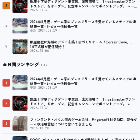
銀座十字屋ディリゲント事業部、楽天市場に「Thrustmasterブラン
3
ドストア」をオープン。記念キャンペーンでポイントアップ。 レーシ
ング／フライトシム向けコントローラーを中心に、幅広くラインナッ
2026.07.31
プ
2024年8月版：ゲーム系のプレスリリースを受けているメディアの連
4
絡先一覧+レビュー依頼先一覧
更新 2024.08.19
断崖絶壁に海賊のアジトを築く街づくりゲーム「Corsair Cove」、
5
1.0正式版が配信開始！
2026.08.06
🔥
日間ランキング
DAILY
2024年8月版：ゲーム系のプレスリリースを受けているメディアの連
1
絡先一覧+レビュー依頼先一覧
更新 2024.08.19
銀座十字屋ディリゲント事業部、楽天市場に「Thrustmasterブラン
2
ドストア」をオープン。記念キャンペーンでポイントアップ。 レーシ
ング／フライトシム向けコントローラーを中心に、幅広くラインナッ
2026.07.31
プ
フィンランド・オウル市のゲーム会社、Fingersoft社を訪問、新作ゲ
3
ームや地域貢献について聞いてきました
2016.12.20
SQOOLがフィンランドのオウル市で開催されるゲーム審査イベント