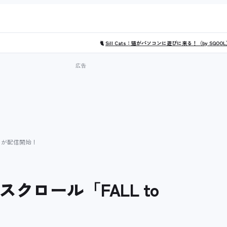
🐈
Sill Cats：猫がパソコンに遊びに来る！（by SQOO
S」が配信開始！
クロール「FALL to