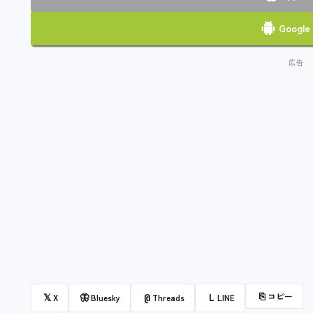
Google 
⎘
コピー
𝕏
🦋
@
L
X
Bluesky
Threads
LINE