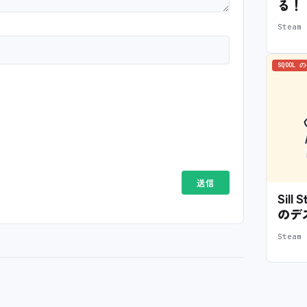
る！
Stea
SQOOL 
Sil
のデ
Stea