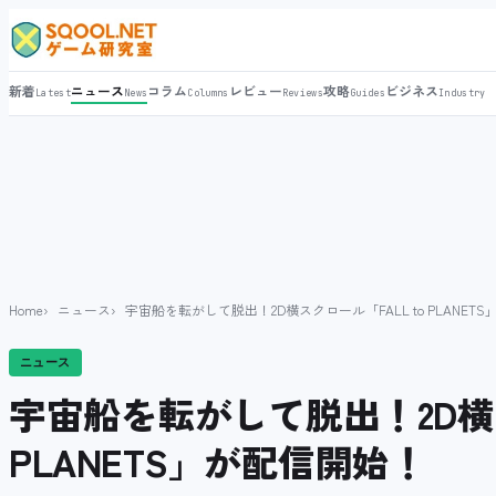
新着
ニュース
コラム
レビュー
攻略
ビジネス
Latest
News
Columns
Reviews
Guides
Industry
Home
ニュース
宇宙船を転がして脱出！2D横スクロール「FALL to PLANET
ニュース
宇宙船を転がして脱出！2D横ス
PLANETS」が配信開始！