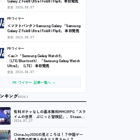
Galaxy Z Fold8 Ultra | Fold8 | Flip8」本日発売
更新
2026.08.07
PRワイヤー
＜ソフトバンク＞Samsung Galaxy 「Samsung
Galaxy Z Fold8 Ultra | Fold8 | Flip8」 本日発売
更新
2026.08.07
PRワイヤー
＜au＞「Samsung Galaxy Watch9」
（LTE/Bluetooth） 「Samsung Galaxy Watch
Ultra2」（LTE） 本日発売
更新
2026.08.07
PR ワイヤー 記事一覧へ →
ンキング
WEEKLY
有料ガチャなしの基本無料MMORPG「スラ
イムの世界 ぷにっと冒険記」、Steam向
けの無料体験版が8月末に配信決定
2026.07.27
ChinaJoy2026の見どころは！？中国ゲー
ム界隈の変遷と今をどう見るか！？