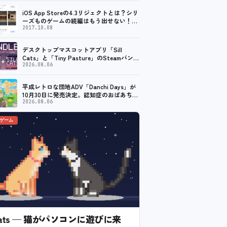
iOS App Storeの4.3リジェクトとは？シリ
ーズものゲームの続編はもう出せない！？
脱出ゲームで相次ぐリジェクト
2017.10.08
デスクトップマスコットアプリ「Sill
Cats」と「Tiny Pasture」のSteamバンド
ルセットが販売開始。通常価格より10%割
2026.08.06
引
平成レトロな団地ADV「Danchi Days」が
10月30日に発売決定。認知症のおばあちゃ
んのために夏祭り復活を目指す
2026.08.06
のゲーム
l Cats — 猫がパソコンに遊びに来