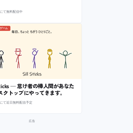
m にて無料配信中
のゲーム
l Sticks — 怠け者の棒人間があなた
スクトップにやってきます。
m にて近日無料配信予定