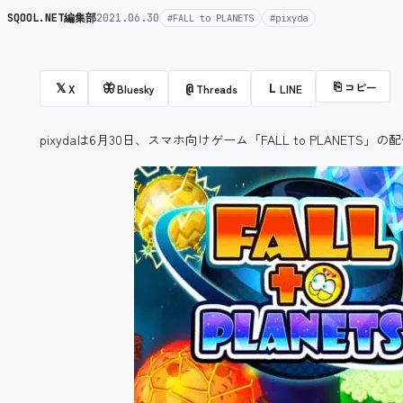
SQOOL.NET編集部
2021.06.30
#FALL to PLANETS
#pixyda
⎘
コピー
𝕏
🦋
@
L
X
Bluesky
Threads
LINE
pixydaは6月30日、スマホ向けゲーム「FALL to PLANETS