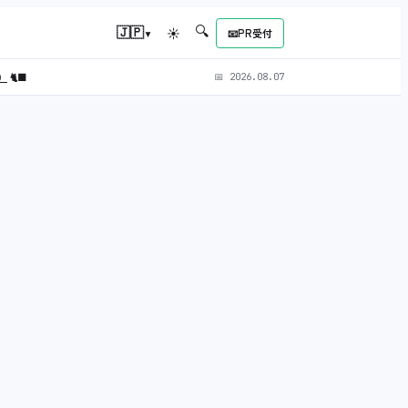
🔍
▾
🇯🇵
☀
📧
PR受付
L）
🐈‍⬛
📅
2026.08.07