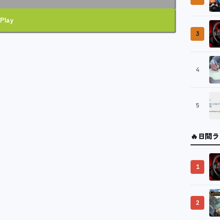
Play
3
4
5
🔥
日間ラ
1
2