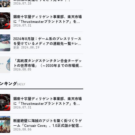
2026.07.15
銀座十字屋ディリゲント事業部、楽天市場
に「Thrustmasterブランドストア」をオ
ープン。記念キャンペーンでポイントアッ
2026.07.31
プ。 レーシング／フライトシム向けコント
ローラーを中心に、幅広くラインナップ
2024年8月版：ゲーム系のプレスリリース
を受けているメディアの連絡先一覧+レビ
ュー依頼先一覧
更新 2024.08.19
「高純度タングステンチタン合金ターゲッ
トの世界市場」（～2030年までの市場規模
予測）資料を発行、年平均6.5%で成長する
2026.08.05
見込み
ンキング
DAILY
銀座十字屋ディリゲント事業部、楽天市場
に「Thrustmasterブランドストア」をオ
ープン。記念キャンペーンでポイントアッ
2026.07.31
プ。 レーシング／フライトシム向けコント
ローラーを中心に、幅広くラインナップ
断崖絶壁に海賊のアジトを築く街づくりゲ
ーム「Corsair Cove」、1.0正式版が配信開
始！
2026.08.06