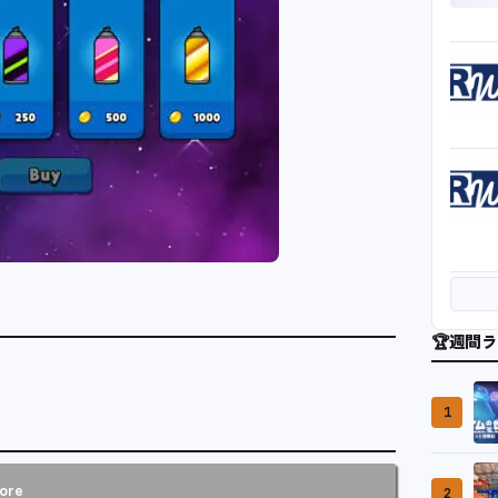
🏆
週間ラ
1
ore
2