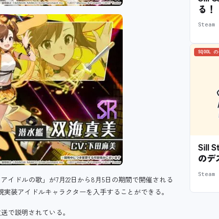
る！
Stea
SQOOL 
Sil
のデ
Stea
イドルの歌」が7月22日から8月5日の期間で開催される
規実装アイドルキャラクターを入手することができる。
放送で説明されている。