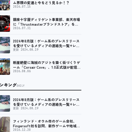
ム界隈の変遷と今をどう見るか！？
2026.07.15
銀座十字屋ディリゲント事業部、楽天市場
に「Thrustmasterブランドストア」をオ
ープン。記念キャンペーンでポイントアッ
2026.07.31
プ。 レーシング／フライトシム向けコント
ローラーを中心に、幅広くラインナップ
2024年8月版：ゲーム系のプレスリリース
を受けているメディアの連絡先一覧+レビ
ュー依頼先一覧
更新 2024.08.19
断崖絶壁に海賊のアジトを築く街づくりゲ
ーム「Corsair Cove」、1.0正式版が配信開
始！
2026.08.06
ンキング
DAILY
2024年8月版：ゲーム系のプレスリリース
を受けているメディアの連絡先一覧+レビ
ュー依頼先一覧
更新 2024.08.19
フィンランド・オウル市のゲーム会社、
Fingersoft社を訪問、新作ゲームや地域貢
献について聞いてきました
2016.12.20