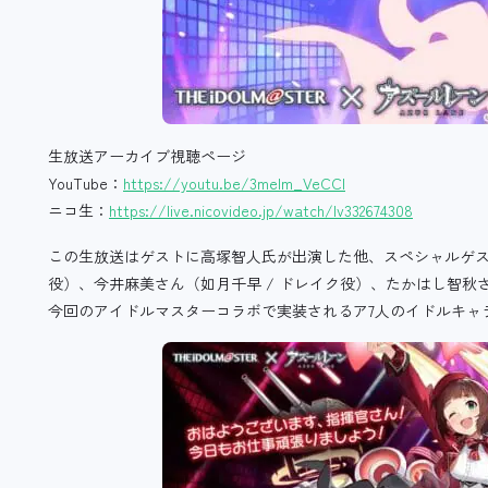
生放送アーカイブ視聴ページ
YouTube：
https://youtu.be/3melm_VeCCI
ニコ生：
https://live.nicovideo.jp/watch/lv332674308
この生放送はゲストに高塚智人氏が出演した他、スペシャルゲス
役）、今井麻美さん（如月千早 / ドレイク役）、たかはし智秋さ
今回のアイドルマスターコラボで実装されるア7人のイドルキャ