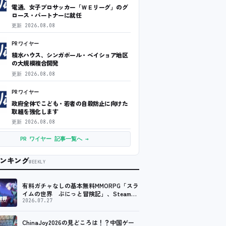
電通、女子プロサッカー「ＷＥリーグ」のグ
ロース・パートナーに就任
更新
2026.08.08
PRワイヤー
積水ハウス、シンガポール・ベイショア地区
の大規模複合開発
更新
2026.08.08
PRワイヤー
政府全体でこども・若者の自殺防止に向けた
取組を強化します
更新
2026.08.08
PR ワイヤー 記事一覧へ →
ンキング
WEEKLY
有料ガチャなしの基本無料MMORPG「スラ
イムの世界 ぷにっと冒険記」、Steam向
けの無料体験版が8月末に配信決定
2026.07.27
ChinaJoy2026の見どころは！？中国ゲー