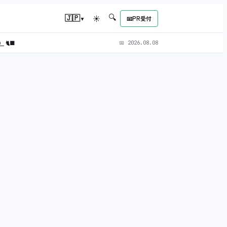
🔍
▾
🇯🇵
☀
📧
PR受付
L）
🐈‍⬛
📅
2026.08.08