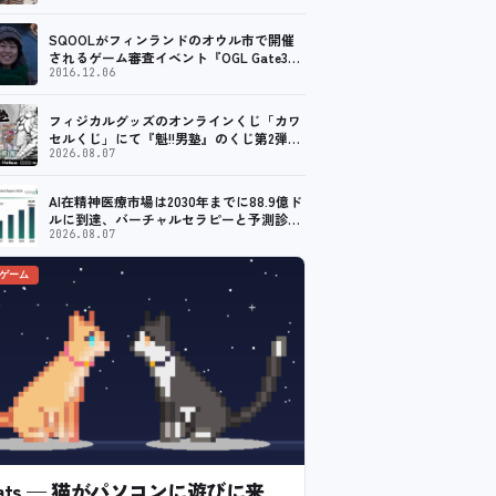
SQOOLがフィンランドのオウル市で開催
されるゲーム審査イベント『OGL Gate3』
のメディアパートナーに！
2016.12.06
フィジカルグッズのオンラインくじ「カワ
セルくじ」にて『魁!!男塾』のくじ第2弾が
販売開始！
2026.08.07
AI在精神医療市場は2030年までに88.9億ド
ルに到達、バーチャルセラピーと予測診断
の普及が加速
2026.08.07
のゲーム
l Cats — 猫がパソコンに遊びに来