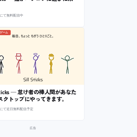
m にて無料配信中
のゲーム
l Sticks — 怠け者の棒人間があなた
スクトップにやってきます。
m にて近日無料配信予定