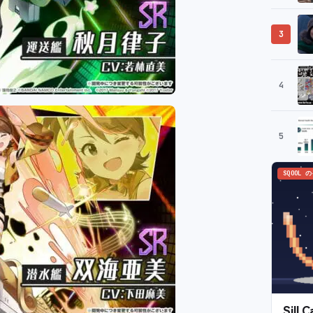
3
4
5
SQOOL 
Sil