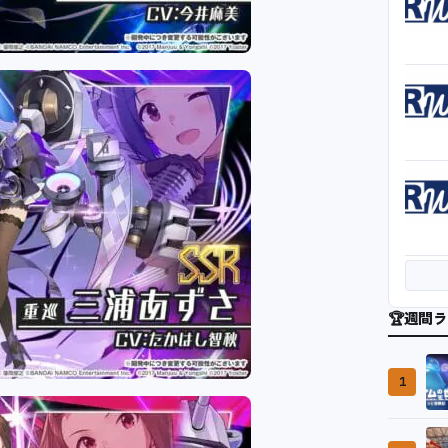
🏆
週間ラ
1