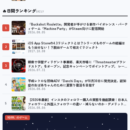
🔥
日間ランキング
DAILY
「Buckshot Roulette」開発者が手がける新作バイオレンス・パーテ
1
ィゲーム「Machine Party」がSteam向けに配信開始
2026.08.05
iOS App Storeの4.3リジェクトとは？シリーズものゲームの続編は
2
もう出せない！？脱出ゲームで相次ぐリジェクト
2017.10.08
銀座十字屋ディリゲント事業部、楽天市場に「Thrustmasterブラン
3
ドストア」をオープン。記念キャンペーンでポイントアップ。 レーシ
ング／フライトシム向けコントローラーを中心に、幅広くラインナッ
2026.07.31
プ
平成レトロな団地ADV「Danchi Days」が10月30日に発売決定。認知
4
症のおばあちゃんのために夏祭り復活を目指す
2026.08.06
【2026年最新】インスタのフォロワー購入の実態を徹底調査｜日本人
5
フォロワーと外国人フォロワーの違い・減らないのか・デメリット
は？「インスタ アカウント購入」という別の選択肢も調査
2026.08.06
SQOOL のゲーム