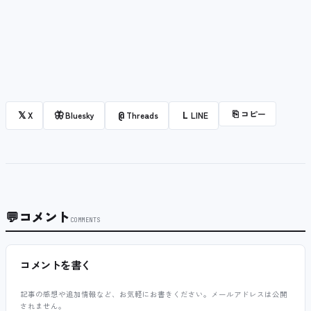
⎘
コピー
𝕏
🦋
@
L
X
Bluesky
Threads
LINE
💬
コメント
COMMENTS
コメントを書く
記事の感想や追加情報など、お気軽にお書きください。メールアドレスは公開
されません。