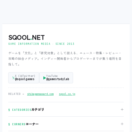
SQOOL
.
NET
GAME INFORMATION MEDIA ‧ SINCE 2013
ゲームを「文化」と「研究対象」として捉える、ニュース・特集・レビュー・
攻略の総合メディア。インディー開発者からプロゲーマーまでが集う場所を目
指して。
X (旧Twitter)
YouTube
𝕏
▶
@sqoolgames
@gamestudylab
‧
RELATED →
shibagameaward.com
sqool.co.jp
＋
カテゴリ
§ CATEGORIES
＋
コーナー
§ CORNERS