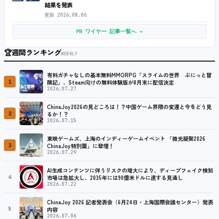
結果を発表
更新
2026.08.06
PR ワイヤー 記事一覧へ →
🏆
週間ランキング
WEEKLY
有料ガチャなしの基本無料MMORPG「スライムの世界 ぷにっと冒
1
険記」、Steam向けの無料体験版が8月末に配信決定
2026.07.27
ChinaJoy2026の見どころは！？中国ゲーム界隈の変遷と今をどう見
2
るか！？
2026.07.15
東映ゲームズ、上海のインディーゲームイベント 「微光凝聚2026
3
ChinaJoy特別篇」に登壇！
2026.07.29
AI生成コンテンツに伴うリスクの増大により、ディープフェイク検知
4
市場は急拡大し、2035年には90億米ドルに達する見通し
2026.07.22
ChinaJoy 2026 記者発表会（6月24日・上海国際会議センター）発表
5
内容
2026.07.06