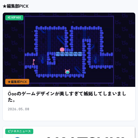
★
編集部PICK
HIGOPAGE
★
編集部PICK
Öooのゲームデザインが美しすぎて嫉妬してしまいまし
た。
2026.05.08
ビジネスニュース