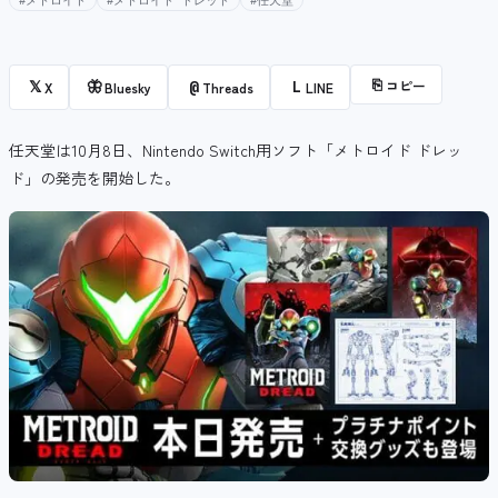
#メトロイド
#メトロイド ドレッド
#任天堂
⎘
コピー
𝕏
🦋
@
L
X
Bluesky
Threads
LINE
任天堂は10月8日、Nintendo Switch用ソフト「メトロイド ドレッ
ド」の発売を開始した。