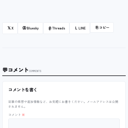
⎘
コピー
𝕏
🦋
@
L
X
Bluesky
Threads
LINE
💬
コメント
COMMENTS
コメントを書く
記事の感想や追加情報など、お気軽にお書きください。メールアドレスは公開
されません。
コメント
※