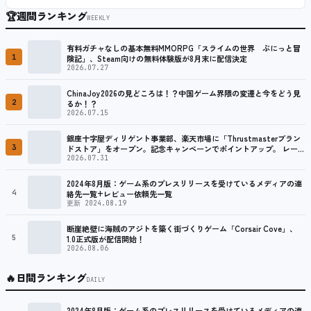
🏆
週間ランキング
WEEKLY
有料ガチャなしの基本無料MMORPG「スライムの世界 ぷにっと冒
1
険記」、Steam向けの無料体験版が8月末に配信決定
2026.07.27
ChinaJoy2026の見どころは！？中国ゲーム界隈の変遷と今をどう見
2
るか！？
2026.07.15
銀座十字屋ディリゲント事業部、楽天市場に「Thrustmasterブラン
3
ドストア」をオープン。記念キャンペーンでポイントアップ。 レーシ
ング／フライトシム向けコントローラーを中心に、幅広くラインナッ
2026.07.31
プ
2024年8月版：ゲーム系のプレスリリースを受けているメディアの連
4
絡先一覧+レビュー依頼先一覧
更新 2024.08.19
断崖絶壁に海賊のアジトを築く街づくりゲーム「Corsair Cove」、
5
1.0正式版が配信開始！
2026.08.06
🔥
日間ランキング
DAILY
2024年8月版：ゲーム系のプレスリリースを受けているメディアの連