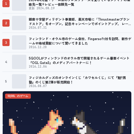
1
絡先一覧+レビュー依頼先一覧
更新 2024.08.19
銀座十字屋ディリゲント事業部、楽天市場に「Thrustmasterブラン
2
ドストア」をオープン。記念キャンペーンでポイントアップ。 レーシ
ング／フライトシム向けコントローラーを中心に、幅広くラインナッ
2026.07.31
プ
フィンランド・オウル市のゲーム会社、Fingersoft社を訪問、新作ゲ
3
ームや地域貢献について聞いてきました
2016.12.20
SQOOLがフィンランドのオウル市で開催されるゲーム審査イベント
4
『OGL Gate3』のメディアパートナーに！
2016.12.06
フィジカルグッズのオンラインくじ「カワセルくじ」にて『魁!!男
5
塾』のくじ第2弾が販売開始！
2026.08.07
SQOOL のゲーム