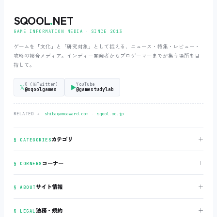
SQOOL
.
NET
GAME INFORMATION MEDIA ‧ SINCE 2013
ゲームを「文化」と「研究対象」として捉える、ニュース・特集・レビュー・
攻略の総合メディア。インディー開発者からプロゲーマーまでが集う場所を目
指して。
X (旧Twitter)
YouTube
𝕏
▶
@sqoolgames
@gamestudylab
‧
RELATED →
shibagameaward.com
sqool.co.jp
＋
カテゴリ
§ CATEGORIES
＋
コーナー
§ CORNERS
＋
サイト情報
§ ABOUT
＋
法務・規約
§ LEGAL