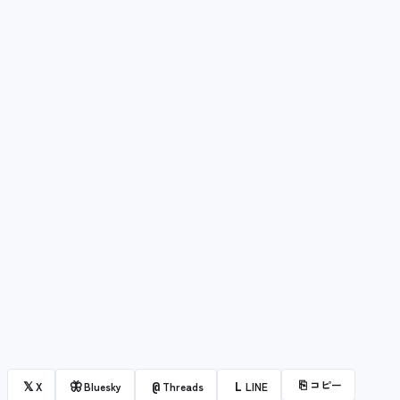
⎘
コピー
𝕏
🦋
@
L
X
Bluesky
Threads
LINE