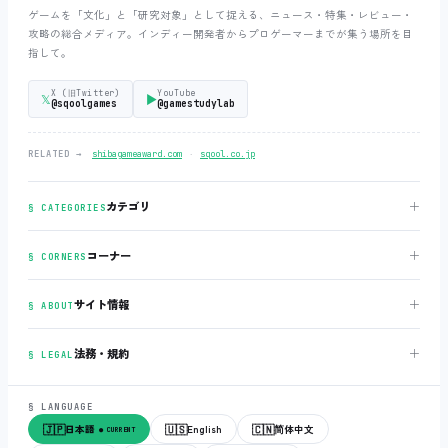
ゲームを「文化」と「研究対象」として捉える、ニュース・特集・レビュー・
攻略の総合メディア。インディー開発者からプロゲーマーまでが集う場所を目
指して。
X (旧Twitter)
YouTube
𝕏
▶
@sqoolgames
@gamestudylab
‧
RELATED →
shibagameaward.com
sqool.co.jp
＋
カテゴリ
§ CATEGORIES
＋
コーナー
§ CORNERS
＋
サイト情報
§ ABOUT
＋
法務・規約
§ LEGAL
§ LANGUAGE
🇯🇵
🇺🇸
🇨🇳
日本語
English
简体中文
● CURRENT