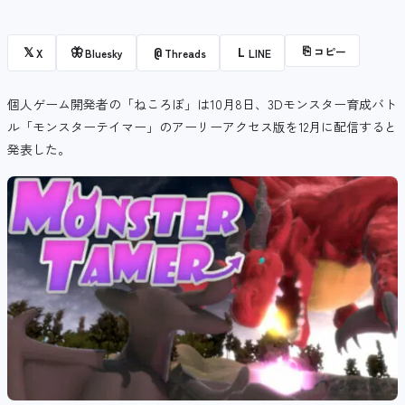
⎘
コピー
𝕏
🦋
@
L
X
Bluesky
Threads
LINE
個人ゲーム開発者の「ねころぼ」は10月8日、3Dモンスター育成バト
ル「モンスターテイマー」のアーリーアクセス版を12月に配信すると
発表した。