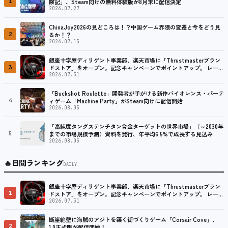
1
険記」、Steam向けの無料体験版が8月末に配信決定
2026.07.27
ChinaJoy2026の見どころは！？中国ゲーム界隈の変遷と今をどう見
2
るか！？
2026.07.15
銀座十字屋ディリゲント事業部、楽天市場に「Thrustmasterブラン
3
ドストア」をオープン。記念キャンペーンでポイントアップ。 レーシ
ング／フライトシム向けコントローラーを中心に、幅広くラインナッ
2026.07.31
プ
「Buckshot Roulette」開発者が手がける新作バイオレンス・パーテ
4
ィゲーム「Machine Party」がSteam向けに配信開始
2026.08.05
「高純度タングステンチタン合金ターゲットの世界市場」（～2030年
5
までの市場規模予測）資料を発行、年平均6.5%で成長する見込み
2026.08.05
🔥
日間ランキング
DAILY
銀座十字屋ディリゲント事業部、楽天市場に「Thrustmasterブラン
1
ドストア」をオープン。記念キャンペーンでポイントアップ。 レーシ
ング／フライトシム向けコントローラーを中心に、幅広くラインナッ
2026.07.31
プ
断崖絶壁に海賊のアジトを築く街づくりゲーム「Corsair Cove」、
2
1.0正式版が配信開始！