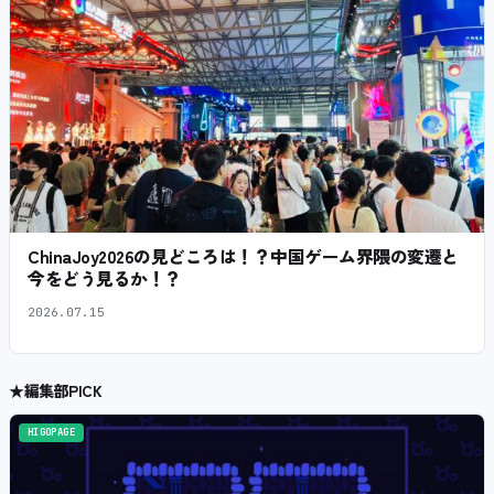
ChinaJoy2026の見どころは！？中国ゲーム界隈の変遷と
今をどう見るか！？
2026.07.15
★
編集部PICK
HIGOPAGE