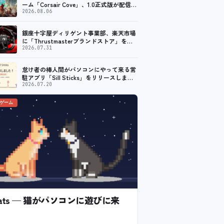
ーム「Corsair Cove」、1.0正式版が配信開
始！
2026.08.06
銀座十字屋ディリゲント事業部、楽天市場
に「Thrustmasterブランドストア」をオ
ープン。記念キャンペーンでポイントアッ
2026.07.31
プ。 レーシング／フライトシム向けコント
ローラーを中心に、幅広くラインナップ
怠け者の棒人間がパソコンにやって来る常
駐アプリ「Sill Sticks」をリリースしまし
た！
2026.07.20
のゲーム
l Cats — 猫がパソコンに遊びに来