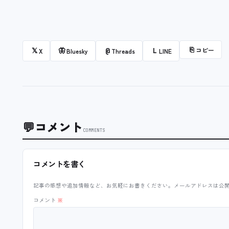
⎘
コピー
𝕏
🦋
@
L
X
Bluesky
Threads
LINE
💬
コメント
COMMENTS
コメントを書く
記事の感想や追加情報など、お気軽にお書きください。メールアドレスは公
コメント
※