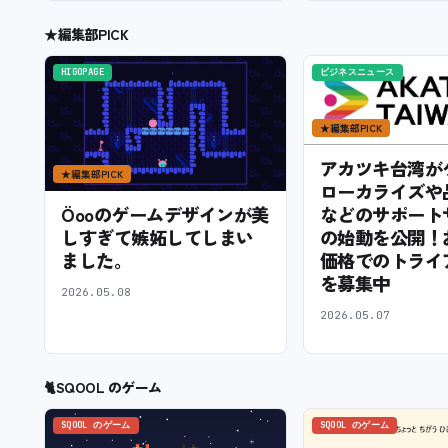
★
編集部PICK
HIGOPAGE
ビジネスニュース
★
編集部PICK
アカツキ台湾が
★
編集部PICK
ローカライズや
などのサポート
Öooのゲームデザインが美
の始動を公開！
しすぎて嫉妬してしまい
価格でのトライ
ました。
を募集中
2026.05.08
2026.05.07
🐈
SQOOL のゲーム
SQOOL のゲーム
SQOOL のゲーム