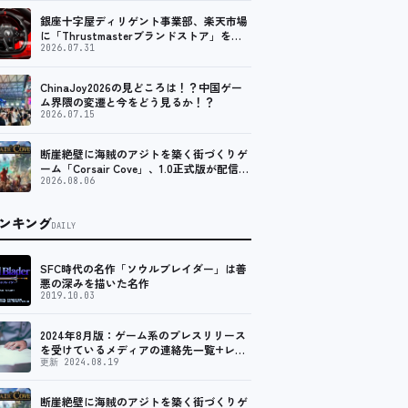
銀座十字屋ディリゲント事業部、楽天市場
に「Thrustmasterブランドストア」をオ
ープン。記念キャンペーンでポイントアッ
2026.07.31
プ。 レーシング／フライトシム向けコント
ローラーを中心に、幅広くラインナップ
ChinaJoy2026の見どころは！？中国ゲー
ム界隈の変遷と今をどう見るか！？
2026.07.15
断崖絶壁に海賊のアジトを築く街づくりゲ
ーム「Corsair Cove」、1.0正式版が配信開
始！
2026.08.06
ンキング
DAILY
SFC時代の名作「ソウルブレイダー」は善
悪の深みを描いた名作
2019.10.03
2024年8月版：ゲーム系のプレスリリース
を受けているメディアの連絡先一覧+レビ
ュー依頼先一覧
更新 2024.08.19
断崖絶壁に海賊のアジトを築く街づくりゲ