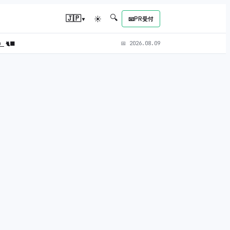
🔍
▾
🇯🇵
☀
📧
PR受付
L）
🐈‍⬛
📅
2026.08.09