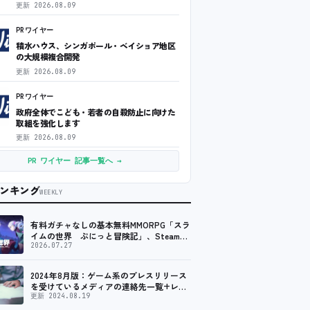
更新
2026.08.09
PRワイヤー
積水ハウス、シンガポール・ベイショア地区
の大規模複合開発
更新
2026.08.09
PRワイヤー
政府全体でこども・若者の自殺防止に向けた
取組を強化します
更新
2026.08.09
PR ワイヤー 記事一覧へ →
ンキング
WEEKLY
有料ガチャなしの基本無料MMORPG「スラ
イムの世界 ぷにっと冒険記」、Steam向
けの無料体験版が8月末に配信決定
2026.07.27
2024年8月版：ゲーム系のプレスリリース
を受けているメディアの連絡先一覧+レビ
ュー依頼先一覧
更新 2024.08.19