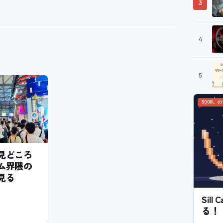
3
4
5
SQOOL 
6の見どころ
ム界隈の
見る
Sil
る！