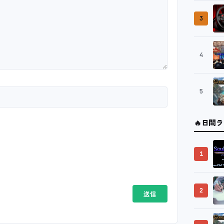
3
4
5
🔥
日間ラ
1
2