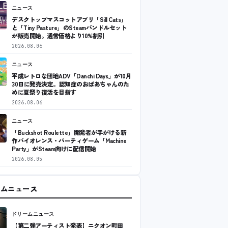
ニュース
デスクトップマスコットアプリ「Sill Cats」
と「Tiny Pasture」のSteamバンドルセット
が販売開始。通常価格より10%割引
2026.08.06
ニュース
平成レトロな団地ADV「Danchi Days」が10月
30日に発売決定。認知症のおばあちゃんのた
めに夏祭り復活を目指す
2026.08.06
ニュース
「Buckshot Roulette」開発者が手がける新
作バイオレンス・パーティゲーム「Machine
Party」がSteam向けに配信開始
2026.08.05
ームニュース
ドリームニュース
【第二弾アーティスト発表】ニクオン町田