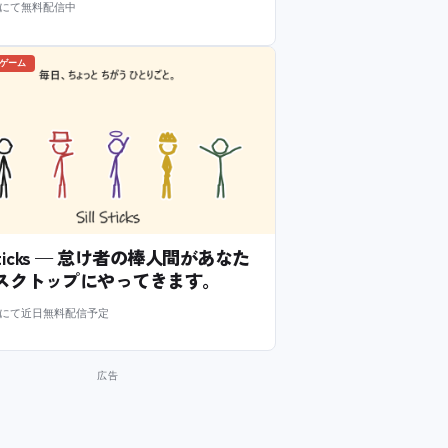
m にて無料配信中
のゲーム
l Sticks — 怠け者の棒人間があなた
スクトップにやってきます。
m にて近日無料配信予定