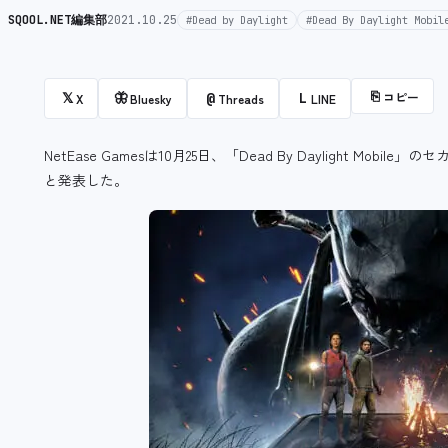
SQOOL.NET編集部
2021.10.25
#Dead by Daylight
#Dead By Daylight Mobil
⎘
コピー
𝕏
🦋
@
L
X
Bluesky
Threads
LINE
NetEase Gamesは10月25日、「Dead By Daylight Mo
と発表した。