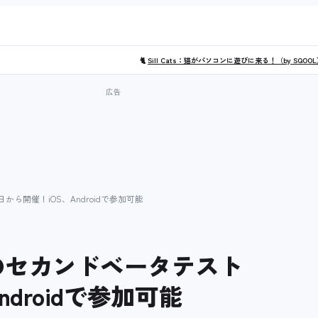
🐈
Sill Cats：猫がパソコンに遊びに来る！（by SQOO
月28日から開催！iOS、Androidで参加可能
bile」のセカンドベータテスト
ndroidで参加可能