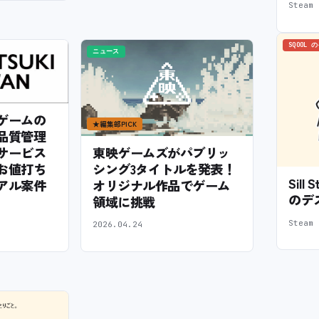
Stea
SQOOL 
ニュース
ゲームの
★
編集部PICK
品質管理
サービス
東映ゲームズがパブリッ
お値打ち
シング3タイトルを発表！
Sil
アル案件
オリジナル作品でゲーム
のデ
領域に挑戦
Stea
2026.04.24