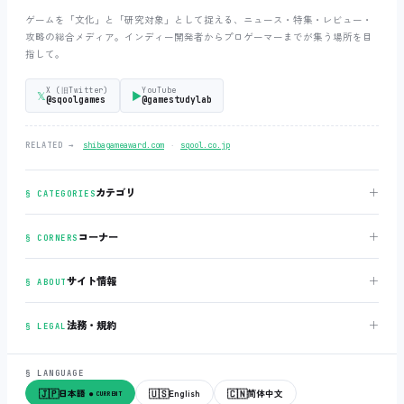
ゲームを「文化」と「研究対象」として捉える、ニュース・特集・レビュー・
攻略の総合メディア。インディー開発者からプロゲーマーまでが集う場所を目
指して。
X (旧Twitter)
YouTube
𝕏
▶
@sqoolgames
@gamestudylab
‧
RELATED →
shibagameaward.com
sqool.co.jp
＋
カテゴリ
§ CATEGORIES
＋
コーナー
§ CORNERS
＋
サイト情報
§ ABOUT
＋
法務・規約
§ LEGAL
§ LANGUAGE
🇯🇵
🇺🇸
🇨🇳
日本語
English
简体中文
● CURRENT