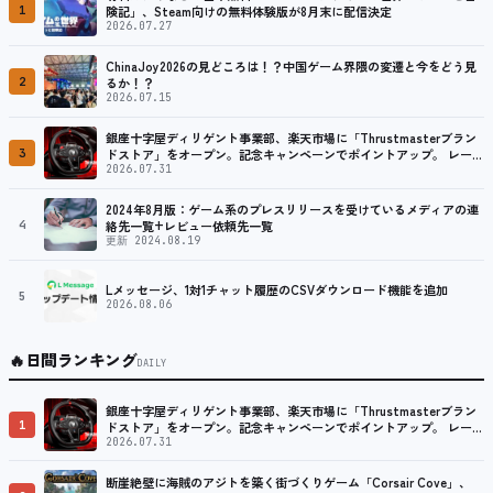
1
険記」、Steam向けの無料体験版が8月末に配信決定
2026.07.27
ChinaJoy2026の見どころは！？中国ゲーム界隈の変遷と今をどう見
2
るか！？
2026.07.15
銀座十字屋ディリゲント事業部、楽天市場に「Thrustmasterブラン
3
ドストア」をオープン。記念キャンペーンでポイントアップ。 レーシ
ング／フライトシム向けコントローラーを中心に、幅広くラインナッ
2026.07.31
プ
2024年8月版：ゲーム系のプレスリリースを受けているメディアの連
4
絡先一覧+レビュー依頼先一覧
更新 2024.08.19
Lメッセージ、1対1チャット履歴のCSVダウンロード機能を追加
5
2026.08.06
🔥
日間ランキング
DAILY
銀座十字屋ディリゲント事業部、楽天市場に「Thrustmasterブラン
1
ドストア」をオープン。記念キャンペーンでポイントアップ。 レーシ
ング／フライトシム向けコントローラーを中心に、幅広くラインナッ
2026.07.31
プ
断崖絶壁に海賊のアジトを築く街づくりゲーム「Corsair Cove」、