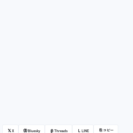
⎘
コピー
𝕏
🦋
@
L
X
Bluesky
Threads
LINE