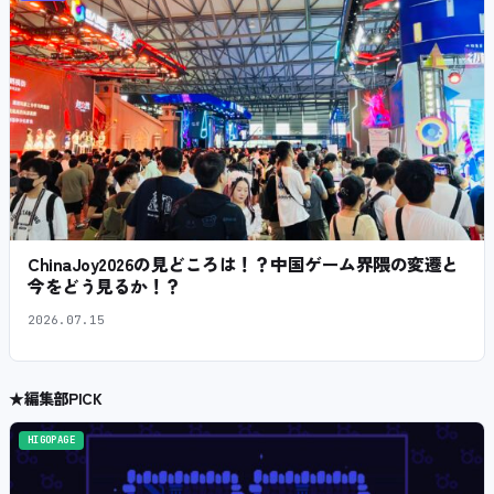
ChinaJoy2026の見どころは！？中国ゲーム界隈の変遷と
今をどう見るか！？
2026.07.15
★
編集部PICK
HIGOPAGE