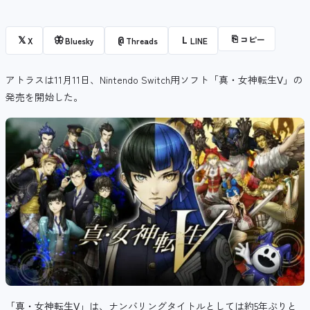
⎘
コピー
𝕏
🦋
@
L
X
Bluesky
Threads
LINE
アトラスは11月11日、Nintendo Switch用ソフト「真・女神転生Ⅴ」の
発売を開始した。
「真・女神転生Ⅴ」は、ナンバリングタイトルとしては約5年ぶりと