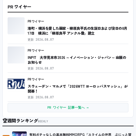
PR ワイヤー
PRワイヤー
港町・横浜を愛した画家・柳原良平氏の生誕日および没日の8月
17日 横浜に「柳原良平 アンクル像」建立
更新
2026.08.07
PRワイヤー
INPIT 大学見本市2026 ～イノベーション・ジャパン～ 出展の
お知らせ
更新
2026.08.07
PRワイヤー
スウェーデン・マルメで「2026WTT ヨーロッパスマッシュ」が
開幕！
更新
2026.08.07
PR ワイヤー 記事一覧へ →
🏆
週間ランキング
WEEKLY
有料ガチャなしの基本無料MMORPG「スライムの世界 ぷにっと冒