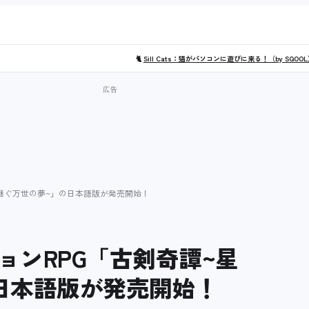
🐈
Sill Cats：猫がパソコンに遊びに来る！（by SQOO
継ぐ万世の夢~」の日本語版が発売開始！
ンRPG「古剣奇譚~星
日本語版が発売開始！