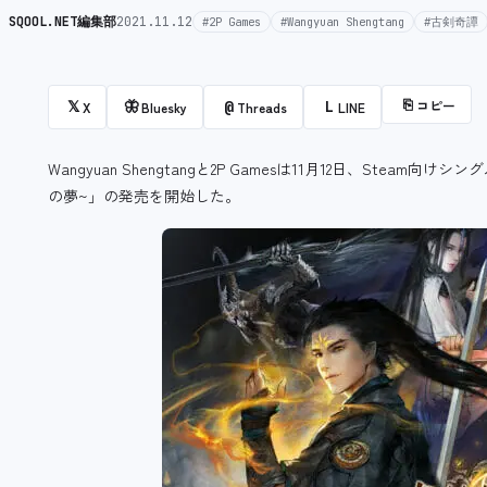
SQOOL.NET編集部
2021.11.12
#2P Games
#Wangyuan Shengtang
#古剣奇譚
⎘
コピー
𝕏
🦋
@
L
X
Bluesky
Threads
LINE
Wangyuan Shengtangと2P Gamesは11月12日、Steam向け
シング
の夢~」の発売を開始した。