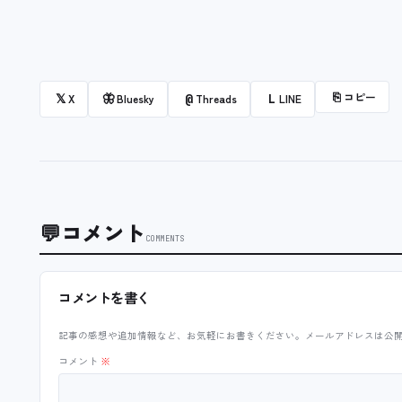
⎘
コピー
𝕏
🦋
@
L
X
Bluesky
Threads
LINE
💬
コメント
COMMENTS
コメントを書く
記事の感想や追加情報など、お気軽にお書きください。メールアドレスは公
コメント
※