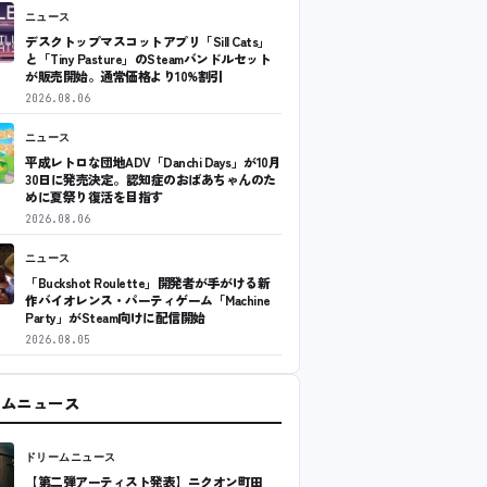
ニュース
デスクトップマスコットアプリ「Sill Cats」
と「Tiny Pasture」のSteamバンドルセット
が販売開始。通常価格より10%割引
2026.08.06
ニュース
平成レトロな団地ADV「Danchi Days」が10月
30日に発売決定。認知症のおばあちゃんのた
めに夏祭り復活を目指す
2026.08.06
ニュース
「Buckshot Roulette」開発者が手がける新
作バイオレンス・パーティゲーム「Machine
Party」がSteam向けに配信開始
2026.08.05
ームニュース
ドリームニュース
【第二弾アーティスト発表】ニクオン町田