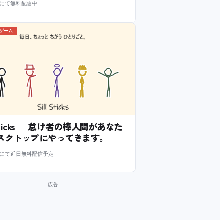
m にて無料配信中
のゲーム
l Sticks — 怠け者の棒人間があなた
スクトップにやってきます。
m にて近日無料配信予定