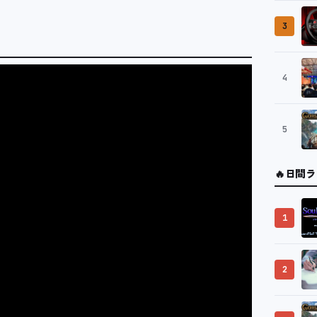
3
4
5
🔥
日間ラ
1
2