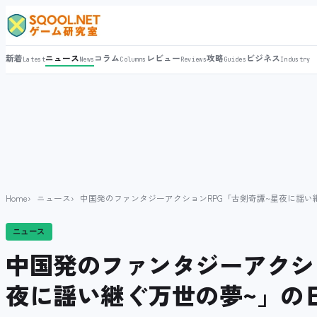
新着
ニュース
コラム
レビュー
攻略
ビジネス
Latest
News
Columns
Reviews
Guides
Industry
Home
ニュース
中国発のファンタジーアクションRPG「古剣奇譚~星夜に謡い
ニュース
中国発のファンタジーアクショ
夜に謡い継ぐ万世の夢~」の