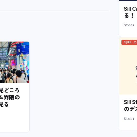
Sil
る！
Stea
SQOOL 
6の見どころ
ム界隈の
Sil
見る
のデ
Stea