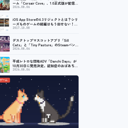
ーム「Corsair Cove」、1.0正式版が配信開
始！
2026.08.06
iOS App Storeの4.3リジェクトとは？シリ
ーズものゲームの続編はもう出せない！？
脱出ゲームで相次ぐリジェクト
2017.10.08
デスクトップマスコットアプリ「Sill
Cats」と「Tiny Pasture」のSteamバンド
ルセットが販売開始。通常価格より10%割
2026.08.06
引
平成レトロな団地ADV「Danchi Days」が
10月30日に発売決定。認知症のおばあちゃ
んのために夏祭り復活を目指す
2026.08.06
のゲーム