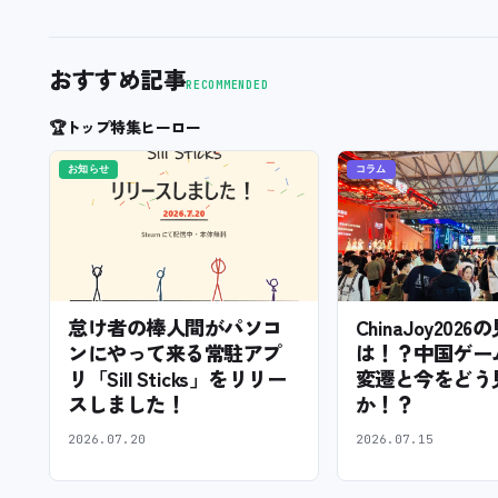
おすすめ記事
RECOMMENDED
🏆
トップ特集ヒーロー
お知らせ
コラム
怠け者の棒人間がパソコ
ChinaJoy202
ンにやって来る常駐アプ
は！？中国ゲー
リ「Sill Sticks」をリリー
変遷と今をどう
スしました！
か！？
2026.07.20
2026.07.15