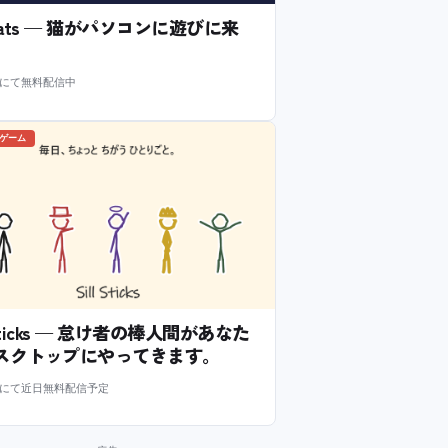
l Cats — 猫がパソコンに遊びに来
m にて無料配信中
のゲーム
l Sticks — 怠け者の棒人間があなた
スクトップにやってきます。
m にて近日無料配信予定