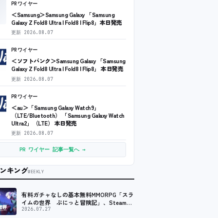
PRワイヤー
＜Samsung＞Samsung Galaxy 「Samsung
Galaxy Z Fold8 Ultra | Fold8 | Flip8」本日発売
更新
2026.08.07
PRワイヤー
＜ソフトバンク＞Samsung Galaxy 「Samsung
Galaxy Z Fold8 Ultra | Fold8 | Flip8」 本日発売
更新
2026.08.07
PRワイヤー
＜au＞「Samsung Galaxy Watch9」
（LTE/Bluetooth） 「Samsung Galaxy Watch
Ultra2」（LTE） 本日発売
更新
2026.08.07
PR ワイヤー 記事一覧へ →
ンキング
WEEKLY
有料ガチャなしの基本無料MMORPG「スラ
イムの世界 ぷにっと冒険記」、Steam向
けの無料体験版が8月末に配信決定
2026.07.27