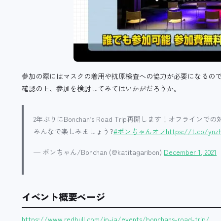
参加の際にはマスクの着用や抗原検査への協力が必要になるの
確認の上、参加を検討してみてはいかがだろうか。
2年ぶりにBonchan’s Road Trip再開します！オフラ
みんなで楽しみましょう?
#ボンちゃんオフ
https://t.co/ynz
— ボンちゃん/Bonchan (@katitagaribon)
December 1, 2021
イベント概要ページ
https://www.redbull.com/jp-ja/events/bonchans-road-trip/