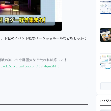
で、下記のイベント概要ページからルールなどをしっかり
インでの対戦の楽しさや雰囲気など伝われば嬉しい！！
hqxdEZc
pic.twitter.com/8eP4gmSMh8
PR 