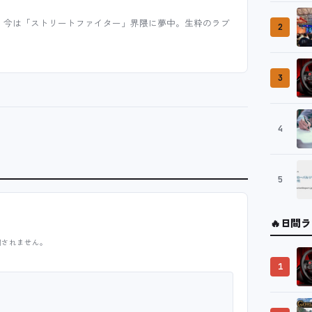
、今は「ストリートファイター」界隈に夢中。生粋のラブ
2
3
4
5
🔥
日間ラ
開されません。
1