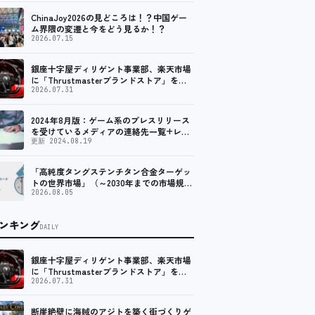
ChinaJoy2026の見どころは！？中国ゲー
ム界隈の変遷と今をどう見るか！？
2026.07.15
銀座十字屋ディリゲント事業部、楽天市場
に「Thrustmasterブランドストア」をオ
ープン。記念キャンペーンでポイントアッ
2026.07.31
プ。 レーシング／フライトシム向けコント
ローラーを中心に、幅広くラインナップ
2024年8月版：ゲーム系のプレスリリース
を受けているメディアの連絡先一覧+レビ
ュー依頼先一覧
更新 2024.08.19
「高純度タングステンチタン合金ターゲッ
トの世界市場」（～2030年までの市場規模
予測）資料を発行、年平均6.5%で成長する
2026.08.05
見込み
ンキング
DAILY
銀座十字屋ディリゲント事業部、楽天市場
に「Thrustmasterブランドストア」をオ
ープン。記念キャンペーンでポイントアッ
2026.07.31
プ。 レーシング／フライトシム向けコント
ローラーを中心に、幅広くラインナップ
断崖絶壁に海賊のアジトを築く街づくりゲ