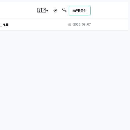
🔍
▾
🇯🇵
☀
📧
PR受付
L）
🐈‍⬛
📅
2026.08.07