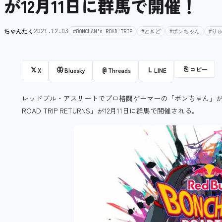
が12月11日に群馬で開催！
ちゃんたく
2021.12.03
#BONCHAN's ROAD TRIP
#ときど
#ボンちゃん
#り
⎘
コピー
𝕏
🦋
@
L
X
Bluesky
Threads
LINE
レッドブル・アスリートでプロ格闘ゲーマーの「ボンちゃん」が主
ROAD TRIP RETURNS」が12月11日に群馬で開催される。