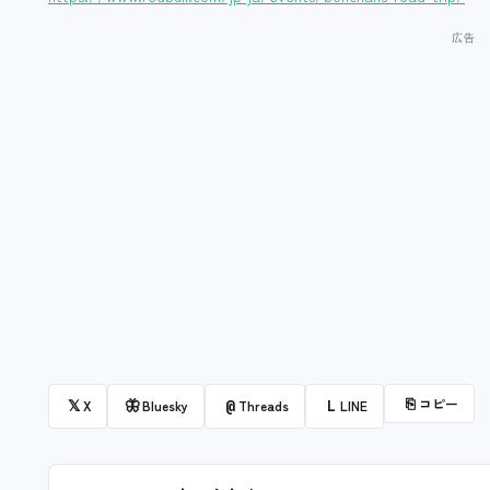
⎘
コピー
𝕏
🦋
@
L
X
Bluesky
Threads
LINE