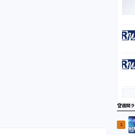
🏆
週間ラ
1