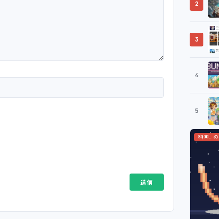
2
3
4
5
SQOOL 