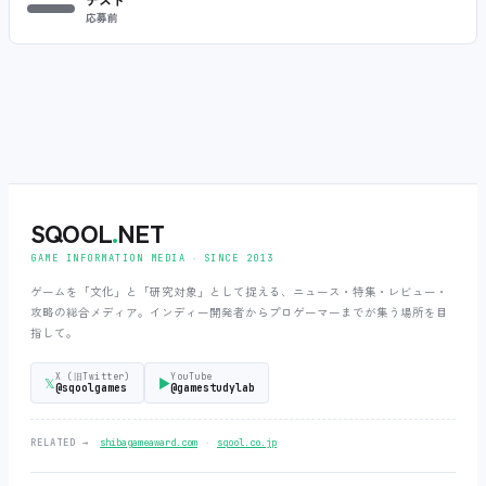
応募前
SQOOL
.
NET
GAME INFORMATION MEDIA ‧ SINCE 2013
ゲームを「文化」と「研究対象」として捉える、ニュース・特集・レビュー・
攻略の総合メディア。インディー開発者からプロゲーマーまでが集う場所を目
指して。
X (旧Twitter)
YouTube
𝕏
▶
@sqoolgames
@gamestudylab
‧
RELATED →
shibagameaward.com
sqool.co.jp