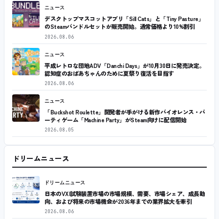
ニュース
デスクトップマスコットアプリ「Sill Cats」と「Tiny Pasture」
のSteamバンドルセットが販売開始。通常価格より10%割引
2026.08.06
ニュース
平成レトロな団地ADV「Danchi Days」が10月30日に発売決定。
認知症のおばあちゃんのために夏祭り復活を目指す
2026.08.06
ニュース
「Buckshot Roulette」開発者が手がける新作バイオレンス・パ
ーティゲーム「Machine Party」がSteam向けに配信開始
2026.08.05
ドリームニュース
ドリームニュース
日本のVXI試験装置市場の市場規模、需要、市場シェア、成長動
向、および将来の市場機会が2036年までの業界拡大を牽引
2026.08.06