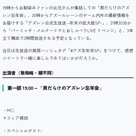
19時からお馴染みファンのお兄さんが集結しての「男だらけのアズ
レン忘年会」、20時からアズールレーンのゲーム内外の最新情報を
お届けする「アズレン公式生放送 –年末の拡大版SP-」、21時30分か
ら「パーミャチ・メルクーリヤとおしゃべりLIVE リベンジ」と、
3本
立て構成で3時間放送される予定となっている。
当日は生放送の推奨ハッシュタグ「#アズ生年末SP」をつけて、感想
ツイートで一緒に楽しんでみてはいかがだろうか。
出演者（敬称略・順不同）
第一部 19:00～「男だらけのアズレン忘年会」
・MC:
マフィア梶田
・スペシャルゲスト: