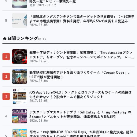
4
絡先一覧+レビュー依頼先一覧
更新 2024.08.19
「高純度タングステンチタン合金ターゲットの世界市場」（～2030年
5
までの市場規模予測）資料を発行、年平均6.5%で成長する見込み
2026.08.05
🔥
日間ランキング
DAILY
銀座十字屋ディリゲント事業部、楽天市場に「Thrustmasterブラン
1
ドストア」をオープン。記念キャンペーンでポイントアップ。 レーシ
ング／フライトシム向けコントローラーを中心に、幅広くラインナッ
2026.07.31
プ
断崖絶壁に海賊のアジトを築く街づくりゲーム「Corsair Cove」、
2
1.0正式版が配信開始！
2026.08.06
iOS App Storeの4.3リジェクトとは？シリーズものゲームの続編は
3
もう出せない！？脱出ゲームで相次ぐリジェクト
2017.10.08
デスクトップマスコットアプリ「Sill Cats」と「Tiny Pasture」の
4
Steamバンドルセットが販売開始。通常価格より10%割引
2026.08.06
平成レトロな団地ADV「Danchi Days」が10月30日に発売決定。認知
5
症のおばあちゃんのために夏祭り復活を目指す