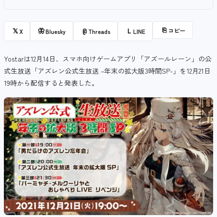
⎘
コピー
𝕏
🦋
@
L
X
Bluesky
Threads
LINE
Yostarは12月14日、スマホ向けゲームアプリ「アズールレーン」の公
式生放送「アズレン公式生放送 –年末の拡大版3時間SP-」を12月21日
19時から配信すると発表した。