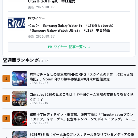
Ultra | Fold8 | Flip8」 本日発売
更新
2026.08.07
PRワイヤー
＜au＞「Samsung Galaxy Watch9」（LTE/Bluetooth）
「Samsung Galaxy Watch Ultra2」（LTE） 本日発売
更新
2026.08.07
PR ワイヤー 記事一覧へ →
🏆
週間ランキング
WEEKLY
有料ガチャなしの基本無料MMORPG「スライムの世界 ぷにっと冒
1
険記」、Steam向けの無料体験版が8月末に配信決定
2026.07.27
ChinaJoy2026の見どころは！？中国ゲーム界隈の変遷と今をどう見
2
るか！？
2026.07.15
銀座十字屋ディリゲント事業部、楽天市場に「Thrustmasterブラン
3
ドストア」をオープン。記念キャンペーンでポイントアップ。 レーシ
ング／フライトシム向けコントローラーを中心に、幅広くラインナッ
2026.07.31
プ
2024年8月版：ゲーム系のプレスリリースを受けているメディアの連