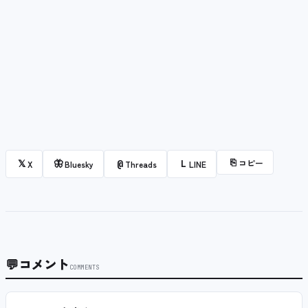
⎘
コピー
𝕏
🦋
@
L
X
Bluesky
Threads
LINE
💬
コメント
COMMENTS