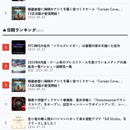
断崖絶壁に海賊のアジトを築く街づくりゲーム「Corsair Cove」、
5
1.0正式版が配信開始！
2026.08.06
🔥
日間ランキング
DAILY
SFC時代の名作「ソウルブレイダー」は善悪の深みを描いた名作
1
2019.10.03
2024年8月版：ゲーム系のプレスリリースを受けているメディアの連
2
絡先一覧+レビュー依頼先一覧
更新 2024.08.19
断崖絶壁に海賊のアジトを築く街づくりゲーム「Corsair Cove」、
3
1.0正式版が配信開始！
2026.08.06
銀座十字屋ディリゲント事業部、楽天市場に「Thrustmasterブラン
4
ドストア」をオープン。記念キャンペーンでポイントアップ。 レーシ
ング／フライトシム向けコントローラーを中心に、幅広くラインナッ
2026.07.31
プ
怠け者の棒人間がパソコンにやって来る常駐アプリ「Sill Sticks」を
5
リリースしました！
2026.07.20