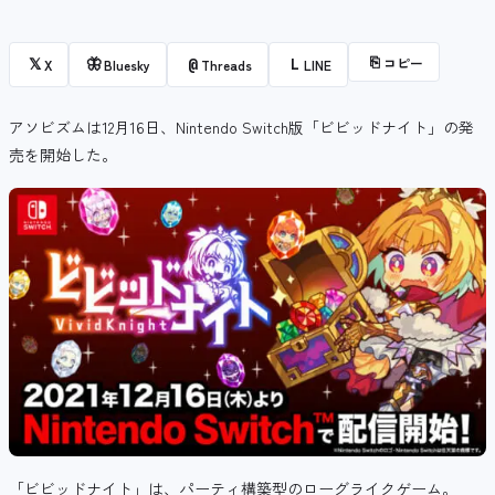
⎘
コピー
𝕏
🦋
@
L
X
Bluesky
Threads
LINE
アソビズムは12月16日、Nintendo Switch版「ビビッドナイト」の発
売を開始した。
「ビビッドナイト」は、
パーティ構築型のローグライクゲーム。