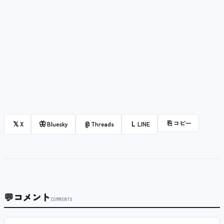
⎘
コピー
𝕏
🦋
@
L
X
Bluesky
Threads
LINE
💬
コメント
COMMENTS