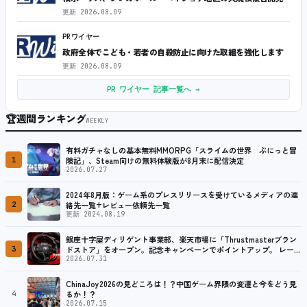
更新
2026.08.09
PRワイヤー
政府全体でこども・若者の自殺防止に向けた取組を強化します
更新
2026.08.09
PR ワイヤー 記事一覧へ →
🏆
週間ランキング
WEEKLY
有料ガチャなしの基本無料MMORPG「スライムの世界 ぷにっと冒
1
険記」、Steam向けの無料体験版が8月末に配信決定
2026.07.27
2024年8月版：ゲーム系のプレスリリースを受けているメディアの連
2
絡先一覧+レビュー依頼先一覧
更新 2024.08.19
銀座十字屋ディリゲント事業部、楽天市場に「Thrustmasterブラン
3
ドストア」をオープン。記念キャンペーンでポイントアップ。 レーシ
ング／フライトシム向けコントローラーを中心に、幅広くラインナッ
2026.07.31
プ
ChinaJoy2026の見どころは！？中国ゲーム界隈の変遷と今をどう見
4
るか！？
2026.07.15