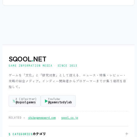
SQOOL
.
NET
GAME INFORMATION MEDIA ‧ SINCE 2013
ゲームを「文化」と「研究対象」として捉える、ニュース・特集・レビュー・
攻略の総合メディア。インディー開発者からプロゲーマーまでが集う場所を目
指して。
X (旧Twitter)
YouTube
𝕏
▶
@sqoolgames
@gamestudylab
‧
RELATED →
shibagameaward.com
sqool.co.jp
＋
カテゴリ
§ CATEGORIES